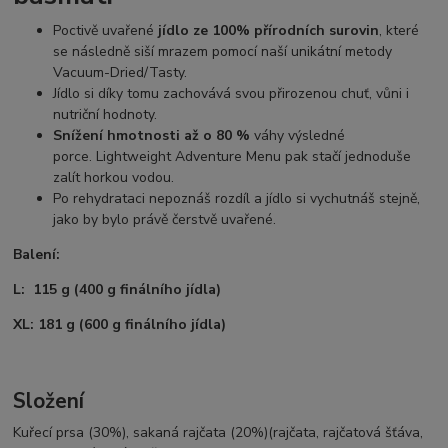
Poctivě uvařené
jídlo ze 100% přírodních surovin
, které
se následně siší mrazem pomocí naší unikátní metody
Vacuum-Dried/Tasty.
Jídlo si díky tomu zachovává svou přirozenou chuť, vůni i
nutriční hodnoty.
Snížení hmotnosti až o 80 %
váhy výsledné
porce. Lightweight Adventure Menu pak stačí jednoduše
zalít horkou vodou.
Po rehydrataci nepoznáš rozdíl a jídlo si vychutnáš stejně,
jako by bylo právě čerstvě uvařené.
Balení:
L: 115 g (400 g finálního jídla)
XL: 181 g (600 g finálního jídla)
Složení
Kuřecí prsa (30%), sakaná rajčata (20%)(rajčata, rajčatová šťáva,