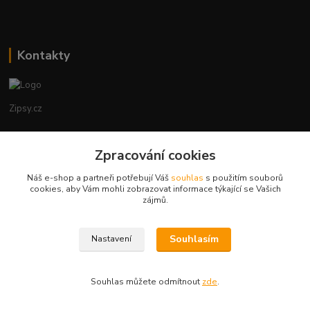
Kontakty
Zipsy.cz
Tomáš Prejza
Zpracování cookies
+420774877333
(Po-Čtv, 8-15 hod.)
Náš e-shop a partneři potřebují Váš
souhlas
s použitím souborů
cookies, aby Vám mohli zobrazovat informace týkající se Vašich
obchod@zipsy.cz
zájmů.
Souhlasím
Nastavení
Souhlas můžete odmítnout
zde
.
Vytvořeno na
Eshop-rychle.cz