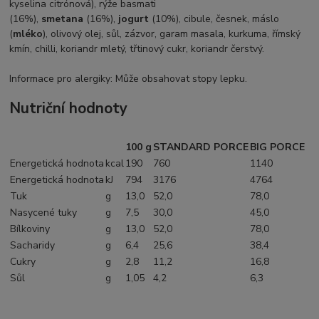
kyselina citrónová), rýže basmati
(16%),
smetana
(16%),
jogurt
(10%), cibule, česnek, máslo
(
mléko
), olivový olej, sůl, zázvor, garam masala, kurkuma, římský
kmín, chilli, koriandr mletý, třtinový cukr, koriandr čerstvý.
Informace pro alergiky: Může obsahovat stopy lepku.
Nutriční hodnoty
100 g
STANDARD PORCE
BIG PORCE
Energetická hodnota
kcal
190
760
1140
Energetická hodnota
kJ
794
3176
4764
Tuk
g
13,0
52,0
78,0
Nasycené tuky
g
7,5
30,0
45,0
Bílkoviny
g
13,0
52,0
78,0
Sacharidy
g
6,4
25,6
38,4
Cukry
g
2,8
11,2
16,8
Sůl
g
1,05
4,2
6,3