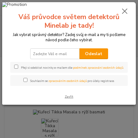
0
ks
+420774877333
za
0 Kč
(Po-Čtv, 8-15 hod.)
Váš průvodce světem detektorů
Minelab je tady!
Menu
Jak vybrat správný detektor? Zadej svůj e-mail a my ti pošleme
návod podle čeho vybírat.
Hledat
Odeslat
Úvod
Kuřecí Tikka Masala s rýží basmati
Přeji si odebírat novinky e-mailem dle
podmínek zpracování osobních údajů
.
Kuřecí Tikka Masala s rýží
Souhlasím se
zpracováním osobních údajů
pro účely registrace.
basmati
Zavřít
TOP produkt