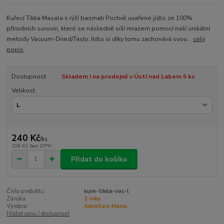
Kuřecí Tikka Masala s rýží basmati Poctivě uvařené jídlo ze 100%
přírodních surovin, které se následně siší mrazem pomocí naší unikátní
metody Vacuum-Dried/Tasty. Jídlo si díky tomu zachovává svou...
celý
popis
Dostupnost
Skladem i na prodejně v Ústí nad Labem 5 ks
Velikost
240 Kč
/
ks
198 Kč
bez DPH
Přidat do košíku
Číslo produktu:
kure-tikka-vac-l
Záruka:
2 roky
Výrobce:
Adveture Menu
Hlídat cenu / dostupnost