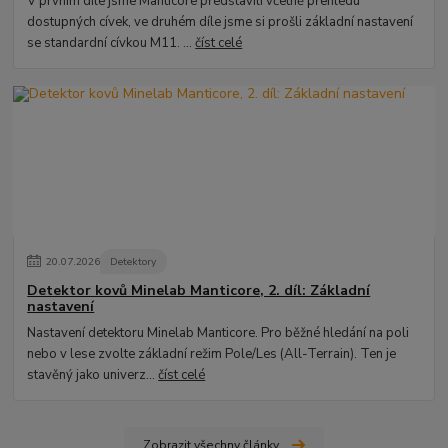
V prvním díle jsme Manticore představili včetně přehledu
dostupných cívek, ve druhém díle jsme si prošli základní nastavení
se standardní cívkou M11. ...
číst celé
20
.
07
.
2026
Detektory
Detektor kovů Minelab Manticore, 2. díl: Základní
nastavení
Nastavení detektoru Minelab Manticore. Pro běžné hledání na poli
nebo v lese zvolte základní režim Pole/Les (All-Terrain). Ten je
stavěný jako univerz...
číst celé
Zobrazit všechny články