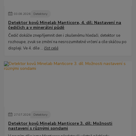
03
.
08
.
2026
Detektory
Detektor kovů Minelab Manticore, 4. díl: Nastavení na
čedičích a v minerální půdě
Čedič dokáže znepříjemnit den i zkušenému hledači, detektor se
rozhoupe, zvuk se změní na nesrozumitelné vrčení a cíle skáčou po
displeji. Ve 4. díle ...
číst celé
27
.
07
.
2026
Detektory
Detektor kovů Minelab Manticore 3. díl: Možnosti
nastavení s různými sondami