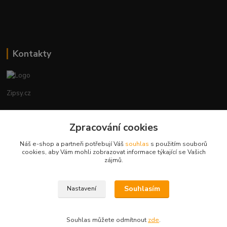
Kontakty
Zipsy.cz
Tomáš Prejza
+420774877333
Zpracování cookies
(Po-Čtv, 8-15 hod.)
Náš e-shop a partneři potřebují Váš
souhlas
s použitím souborů
cookies, aby Vám mohli zobrazovat informace týkající se Vašich
obchod@zipsy.cz
zájmů.
Souhlasím
Nastavení
Souhlas můžete odmítnout
zde
.