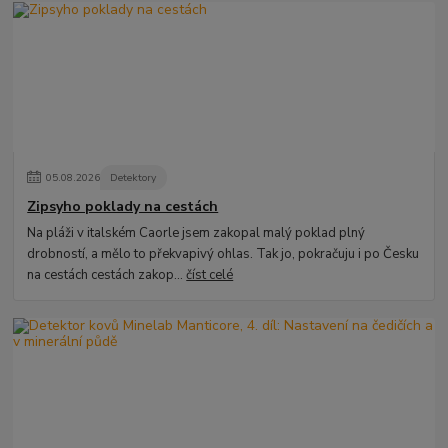
05
.
08
.
2026
Detektory
Zipsyho poklady na cestách
Na pláži v italském Caorle jsem zakopal malý poklad plný
drobností, a mělo to překvapivý ohlas. Tak jo, pokračuju i po Česku
na cestách cestách zakop...
číst celé