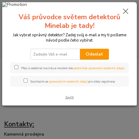
0
ks
+420774877333
za
0 Kč
(Po-Čtv, 8-15 hod.)
Váš průvodce světem detektorů
Minelab je tady!
Menu
Jak vybrat správný detektor? Zadej svůj e-mail a my ti pošleme
návod podle čeho vybírat.
Hledat
Odeslat
Úvod
Kontakty
Přeji si odebírat novinky e-mailem dle
podmínek zpracování osobních údajů
.
Kontaktní informace
Souhlasím se
zpracováním osobních údajů
pro účely registrace.
Detektory kovů a lukostřelba u
Zavřít
Zipsyho
Kontakty:
Kamenná prodejna