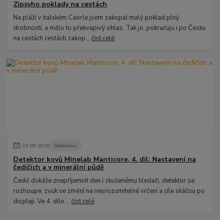
Zipsyho poklady na cestách
Na pláži v italském Caorle jsem zakopal malý poklad plný
drobností, a mělo to překvapivý ohlas. Tak jo, pokračuju i po Česku
na cestách cestách zakop...
číst celé
03
.
08
.
2026
Detektory
Detektor kovů Minelab Manticore, 4. díl: Nastavení na
čedičích a v minerální půdě
Čedič dokáže znepříjemnit den i zkušenému hledači, detektor se
rozhoupe, zvuk se změní na nesrozumitelné vrčení a cíle skáčou po
displeji. Ve 4. díle ...
číst celé