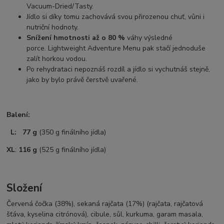
Vacuum-Dried/Tasty.
Jídlo si díky tomu zachovává svou přirozenou chuť, vůni i
nutriční hodnoty.
Snížení hmotnosti až o 80 %
váhy výsledné
porce. Lightweight Adventure Menu pak stačí jednoduše
zalít horkou vodou.
Po rehydrataci nepoznáš rozdíl a jídlo si vychutnáš stejně,
jako by bylo právě čerstvě uvařené.
Balení:
L: 77 g
(350 g finálního jídla)
XL
:
116 g
(525 g finálního jídla)
Složení
Červená čočka (38%), sekaná rajčata (17%) (rajčata, rajčatová
šťáva, kyselina citrónová), cibule, sůl, kurkuma, garam masala,