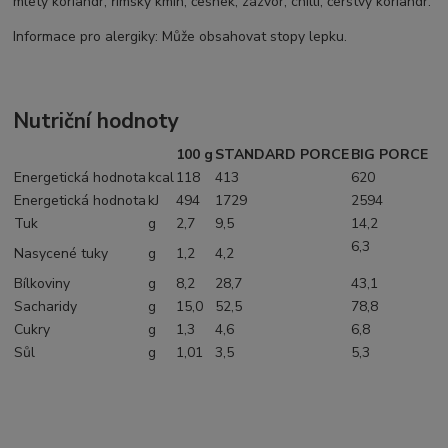
mletý koriandr, římský kmín, česnek, zázvor, chilli, čerstvý koriandr.
Informace pro alergiky: Může obsahovat stopy lepku.
Nutriční hodnoty
100 g
STANDARD PORCE
BIG PORCE
Energetická hodnota
kcal
118
413
620
Energetická hodnota
kJ
494
1729
2594
Tuk
g
2,7
9,5
14,2
6,3
Nasycené tuky
g
1,2
4,2
Bílkoviny
g
8,2
28,7
43,1
Sacharidy
g
15,0
52,5
78,8
Cukry
g
1,3
4,6
6,8
Sůl
g
1,01
3,5
5,3