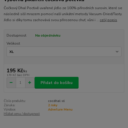
Čočkový Dhal Poctivě uvařené jídlo ze 100% přírodních surovin, které se
následně siší mrazem pomocí naší unikátní metody Vacuum-Dried/Tasty.
Jídlo si díky tomu zachovává svou přirozenou chuť, vůni i ...
celý popis
Dostupnost
Na objednávku
Velikost
195 Kč
/
ks
170 Kč
bez DPH
Přidat do košíku
Číslo produktu:
cocdhal-xl
Záruka:
2 roky
Výrobce:
Adveture Menu
Hlídat cenu / dostupnost