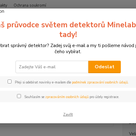
akty
Ochrana soukromí
Nevíte
š průvodce světem detektorů Minelab
Hledat
+420
(Po-Čt
tady!
ybrat správný detektor? Zadej svůj e-mail a my ti pošleme návod
uře Korma s rýží basmati
čeho vybírat.
 Korma s rýží basmati
Odeslat
ukt
Kuře K
Přeji si odebírat novinky e-mailem dle
podmínek zpracování osobních údajů
.
surovi
Vacuum
Souhlasím se
zpracováním osobních údajů
pro účely registrace.
popis
Zavřít
Dos
Vel