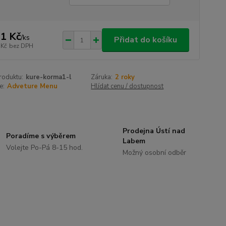
1 Kč
/
ks
Přidat do košíku
 Kč
bez DPH
roduktu:
kure-korma1-l
Záruka:
2 roky
e:
Adveture Menu
Hlídat cenu / dostupnost
Prodejna Ústí nad
Poradíme s výběrem
Labem
Volejte Po-Pá 8-15 hod.
Možný osobní odběr