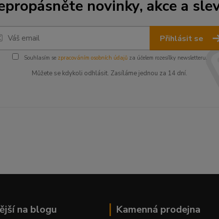
epropásněte novinky, akce a slev
Přihlásit se
Souhlasím se
zpracováním osobních údajů
za účelem rozesílky newsletteru.
Můžete se kdykoli odhlásit. Zasíláme jednou za 14 dní.
ější na blogu
Kamenná prodejna