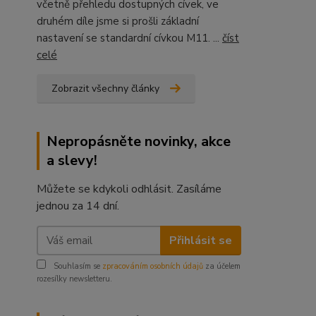
včetně přehledu dostupných cívek, ve
druhém díle jsme si prošli základní
nastavení se standardní cívkou M11. ...
číst
celé
Zobrazit všechny články
Nepropásněte novinky, akce
a slevy!
Můžete se kdykoli odhlásit. Zasíláme
jednou za 14 dní.
Přihlásit se
Souhlasím se
zpracováním osobních údajů
za účelem
rozesílky newsletteru.