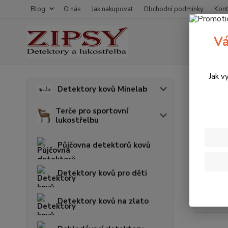
Blog
O nás
Jak nakupovat
Obchodní podmínky
Kont
Vá
Jak v
Úvod
K
Detektory kovů Minelab
Kuře
Terče pro sportovní
lukostřelbu
TOP prod
Půjčovna detektorů kovů
Detektory kovů pro děti
Detektory kovů na zlato