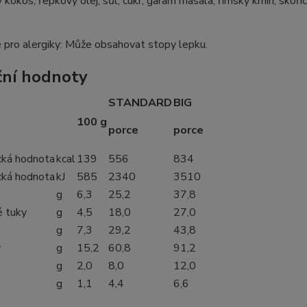
 kokos, řepkový olej, sůl, cukr, garam masala, římský kmín, skoři
 pro alergiky: Může obsahovat stopy lepku.
ční hodnoty
STANDARD
BIG
100 g
porce
porce
cká hodnota
kcal
139
556
834
cká hodnota
kJ
585
2340
3510
g
6,3
25,2
37,8
 tuky
g
4,5
18,0
27,0
g
7,3
29,2
43,8
y
g
15,2
60,8
91,2
g
2,0
8,0
12,0
g
1,1
4,4
6,6