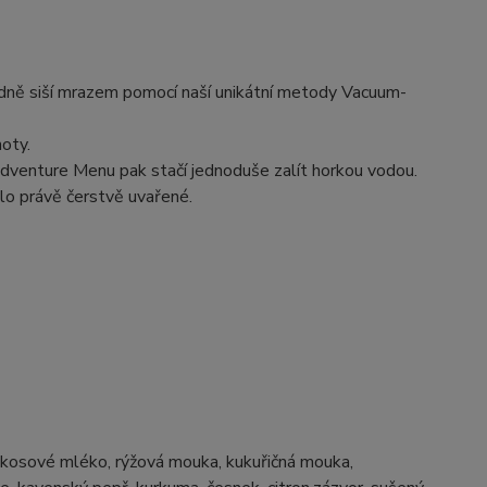
edně siší mrazem pomocí naší unikátní metody Vacuum-
noty.
dventure Menu pak stačí jednoduše zalít horkou vodou.
ylo právě čerstvě uvařené.
kokosové mléko, rýžová mouka, kukuřičná mouka,