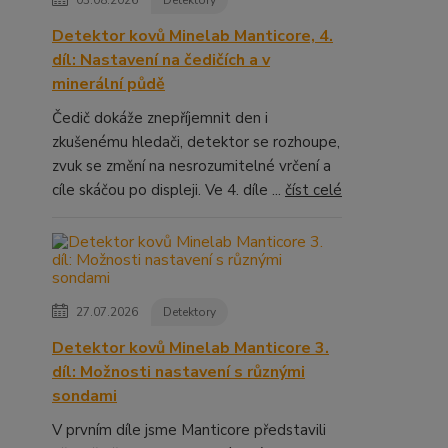
03.08.2026
Detektory
Detektor kovů Minelab Manticore, 4.
díl: Nastavení na čedičích a v
minerální půdě
Čedič dokáže znepříjemnit den i
zkušenému hledači, detektor se rozhoupe,
zvuk se změní na nesrozumitelné vrčení a
cíle skáčou po displeji. Ve 4. díle ...
číst celé
27.07.2026
Detektory
Detektor kovů Minelab Manticore 3.
díl: Možnosti nastavení s různými
sondami
V prvním díle jsme Manticore představili