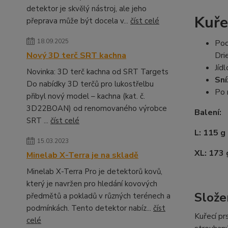
detektor je skvělý nástroj, ale jeho
Kuř
přeprava může být docela v...
číst celé
18.09.2025
Poc
Nový 3D terč SRT kachna
Dri
Jíd
Novinka: 3D terč kachna od SRT Targets
Sní
Do nabídky 3D terčů pro lukostřelbu
Po 
přibyl nový model – kachna (kat. č.
3D22BOAN) od renomovaného výrobce
Balení:
SRT ...
číst celé
L: 115 g 
15.03.2023
XL: 173 g
Minelab X-Terra je na skladě
Minelab X-Terra Pro je detektorů kovů,
který je navržen pro hledání kovových
Slože
předmětů a pokladů v různých terénech a
podmínkách. Tento detektor nabíz...
číst
Kuřecí pr
celé