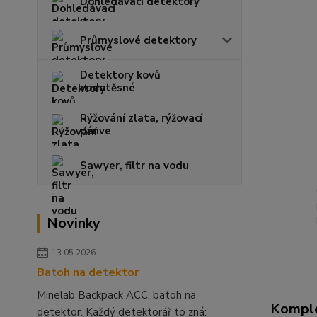
Dohledávací detektory
Průmyslové detektory
Detektory kovů
vodotěsné
Rýžování zlata, rýžovací
pánve
Sawyer, filtr na vodu
Novinky
13.05.2026
Batoh na detektor
Minelab Backpack ACC, batoh na
Komple
detektor. Každý detektorář to zná: