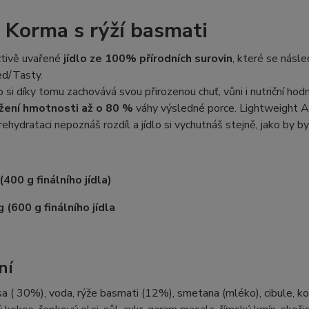
e
Korma
s rýží basmati
tivě uvařené
jídlo ze 100% přírodních surovin
, které se násl
ed/Tasty.
lo si díky tomu zachovává svou přirozenou chuť, vůni i nutriční hod
žení hmotnosti až o 80 %
váhy výsledné porce. Lightweight A
rehydrataci nepoznáš rozdíl a jídlo si vychutnáš stejně, jako by b
(400 g finálního jídla)
 (600 g finálního jídla
ní
sa ( 30%), voda, rýže basmati (12%), smetana (mléko), cibule, 