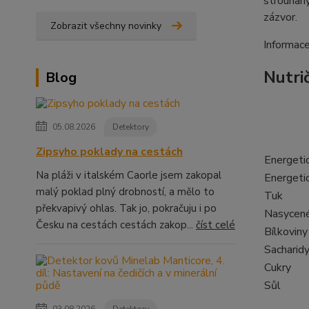
strouhaný
zázvor.
Zobrazit všechny novinky
Informace
Nutri
Blog
05.08.2026
Detektory
Zipsyho poklady na cestách
Energeti
Na pláži v italském Caorle jsem zakopal
Energeti
malý poklad plný drobností, a mělo to
Tuk
překvapivý ohlas. Tak jo, pokračuju i po
Nasycené
Česku na cestách cestách zakop...
číst celé
Bílkoviny
Sacharid
Cukry
Sůl