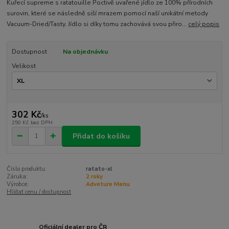
Kuřecí supreme s ratatouille Poctivě uvařené jídlo ze 100% přírodních
surovin, které se následně siší mrazem pomocí naší unikátní metody
Vacuum-Dried/Tasty. Jídlo si díky tomu zachovává svou přiro...
celý popis
Dostupnost
Na objednávku
Velikost
302 Kč
/
ks
250 Kč
bez DPH
Přidat do košíku
Číslo produktu:
ratato-xl
Záruka:
2 roky
Výrobce:
Adveture Menu
Hlídat cenu / dostupnost
Oficiální dealer pro ČR