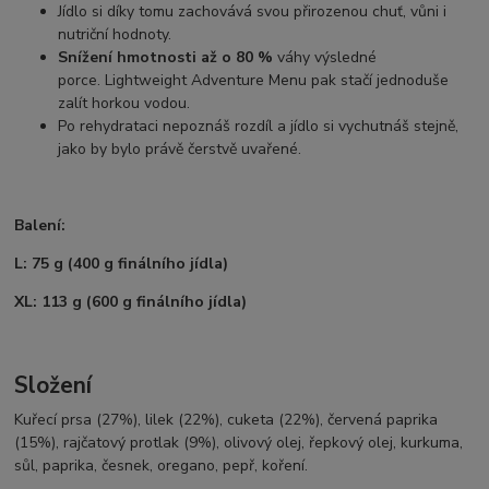
Jídlo si díky tomu zachovává svou přirozenou chuť, vůni i
nutriční hodnoty.
Snížení hmotnosti až o 80 %
váhy výsledné
porce. Lightweight Adventure Menu pak stačí jednoduše
zalít horkou vodou.
Po rehydrataci nepoznáš rozdíl a jídlo si vychutnáš stejně,
jako by bylo právě čerstvě uvařené.
Balení:
L: 75 g (400 g finálního jídla)
XL: 113 g (600 g finálního jídla)
Složení
Kuřecí prsa (27%), lilek (22%), cuketa (22%), červená paprika
(15%), rajčatový protlak (9%), olivový olej, řepkový olej, kurkuma,
sůl, paprika, česnek, oregano, pepř, koření.