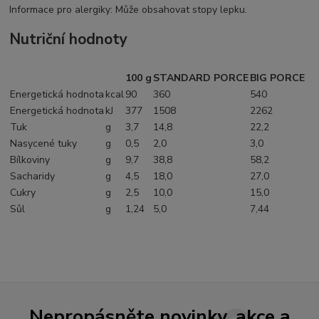
Informace pro alergiky: Může obsahovat stopy lepku.
Nutriční hodnoty
100 g
STANDARD PORCE
BIG PORCE
Energetická hodnota
kcal
90
360
540
Energetická hodnota
kJ
377
1508
2262
Tuk
g
3,7
14,8
22,2
Nasycené tuky
g
0,5
2,0
3,0
Bílkoviny
g
9,7
38,8
58,2
Sacharidy
g
4,5
18,0
27,0
Cukry
g
2,5
10,0
15,0
Sůl
g
1,24
5,0
7,44
Nepropásněte novinky, akce a