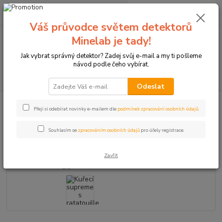
0
ks
+420774877333
za
0 Kč
(Po-Čtv, 8-15 hod.)
Váš průvodce světem detektorů
Minelab je tady!
Menu
Jak vybrat správný detektor? Zadej svůj e-mail a my ti pošleme
návod podle čeho vybírat.
Hledat
Odeslat
Úvod
Kuřecí supreme s ratatouille
Přeji si odebírat novinky e-mailem dle
podmínek zpracování osobních údajů
.
Kuřecí supreme s ratatouille
Souhlasím se
zpracováním osobních údajů
pro účely registrace.
TOP produkt
Zavřít