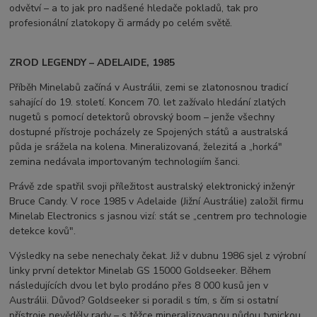
odvětví – a to jak pro nadšené hledače pokladů, tak pro
profesionální zlatokopy či armády po celém světě.
ZROD LEGENDY – ADELAIDE, 1985
Příběh Minelabů začíná v Austrálii, zemi se zlatonosnou tradicí
sahající do 19. století. Koncem 70. let zažívalo hledání zlatých
nugetů s pomocí detektorů obrovský boom – jenže všechny
dostupné přístroje pocházely ze Spojených států a australská
půda je srážela na kolena. Mineralizovaná, železitá a „horká"
zemina nedávala importovaným technologiím šanci.
Právě zde spatřil svoji příležitost australský elektronický inženýr
Bruce Candy. V roce 1985 v Adelaide (Jižní Austrálie) založil firmu
Minelab Electronics s jasnou vizí: stát se „centrem pro technologie
detekce kovů".
Výsledky na sebe nenechaly čekat. Již v dubnu 1986 sjel z výrobní
linky první detektor Minelab GS 15000 Goldseeker. Během
následujících dvou let bylo prodáno přes 8 000 kusů jen v
Austrálii. Důvod? Goldseeker si poradil s tím, s čím si ostatní
přístroje nevěděly rady – s těžce mineralizovanou půdou typickou