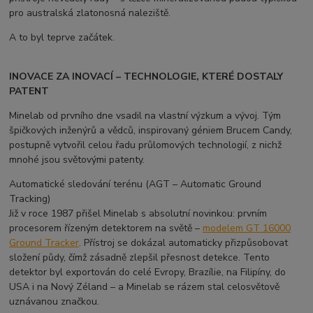
pro australská zlatonosná naleziště.
A to byl teprve začátek.
INOVACE ZA INOVACÍ – TECHNOLOGIE, KTERÉ DOSTALY
PATENT
Minelab od prvního dne vsadil na vlastní výzkum a vývoj. Tým
špičkových inženýrů a vědců, inspirovaný géniem Brucem Candy,
postupně vytvořil celou řadu průlomových technologií, z nichž
mnohé jsou světovými patenty.
Automatické sledování terénu (AGT – Automatic Ground
Tracking)
Již v roce 1987 přišel Minelab s absolutní novinkou: prvním
procesorem řízeným detektorem na světě –
modelem GT 16000
Ground Tracker
. Přístroj se dokázal automaticky přizpůsobovat
složení půdy, čímž zásadně zlepšil přesnost detekce. Tento
detektor byl exportován do celé Evropy, Brazílie, na Filipíny, do
USA i na Nový Zéland – a Minelab se rázem stal celosvětově
uznávanou značkou.