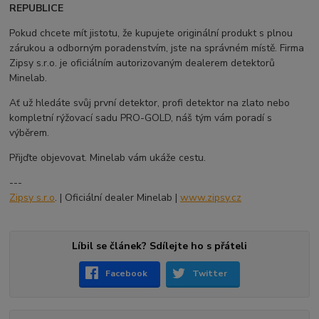
REPUBLICE
Pokud chcete mít jistotu, že kupujete originální produkt s plnou
zárukou a odborným poradenstvím, jste na správném místě. Firma
Zipsy s.r.o. je oficiálním autorizovaným dealerem detektorů
Minelab.
Ať už hledáte svůj první detektor, profi detektor na zlato nebo
kompletní rýžovací sadu PRO-GOLD, náš tým vám poradí s
výběrem.
Přijďte objevovat. Minelab vám ukáže cestu.
---
Zipsy s.r.o
. | Oficiální dealer Minelab |
www.zipsy.cz
Líbil se článek? Sdílejte ho s přáteli
Facebook
Twitter