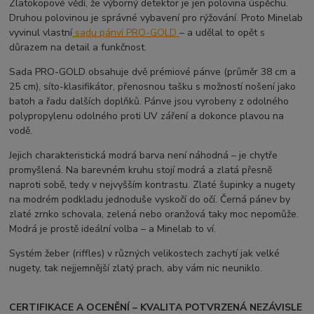
Zlatokopové vědí, že výborný detektor je jen polovina úspěchu.
Druhou polovinou je správné vybavení pro rýžování. Proto Minelab
vyvinul vlastní
sadu pánví PRO-GOLD
– a udělal to opět s
důrazem na detail a funkčnost.
Sada PRO-GOLD obsahuje dvě prémiové pánve (průměr 38 cm a
25 cm), síto-klasifikátor, přenosnou tašku s možností nošení jako
batoh a řadu dalších doplňků. Pánve jsou vyrobeny z odolného
polypropylenu odolného proti UV záření a dokonce plavou na
vodě.
Jejich charakteristická modrá barva není náhodná – je chytře
promyšlená. Na barevném kruhu stojí modrá a zlatá přesně
naproti sobě, tedy v nejvyšším kontrastu. Zlaté šupinky a nugety
na modrém podkladu jednoduše vyskočí do očí. Černá pánev by
zlaté zrnko schovala, zelená nebo oranžová taky moc nepomůže.
Modrá je prostě ideální volba – a Minelab to ví.
Systém žeber (riffles) v různých velikostech zachytí jak velké
nugety, tak nejjemnější zlatý prach, aby vám nic neuniklo.
CERTIFIKACE A OCENĚNÍ – KVALITA POTVRZENÁ NEZÁVISLE