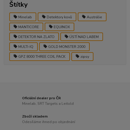
Štítky
Minelab
Detektory kovů
Austrálie
MANTICORE
EQUINOX
DETEKTOR NA ZLATO
ÚSTÍ NAD LABEM
MULTI-IQ
GOLD MONSTER 2000
GPZ 8000 THREE COIL PACK
zipsy
Oficiální dealer pro ČR
Minelab, SRT Targets a Leitold
Zboží skladem
Odesíláme ihned po objednání