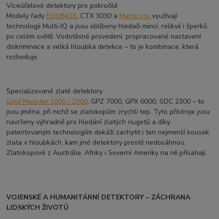
Víceúčelové detektory pro pokročilé
Modely řady
EQUINOX
, CTX 3030 a
Manticore
využívají
technologii Multi-IQ a jsou oblíbeny hledači mincí, relikvií i šperků
po celém světě. Vodotěsné provedení, propracované nastavení
diskriminace a velká hloubka detekce – to je kombinace, která
rozhoduje.
Specializované zlaté detektory
Gold Monster 1000 / 2000
, GPZ 7000, GPX 6000, SDC 2300 – to
jsou jména, při nichž se zlatokopům zrychlí tep. Tyto přístroje jsou
navrženy výhradně pro hledání zlatých nugetů a díky
patentovaným technologiím dokáží zachytit i ten nejmenší kousek
zlata v hloubkách, kam jiné detektory prostě nedosáhnou.
Zlatokopové z Austrálie, Afriky i Severní Ameriky na ně přísahají.
VOJENSKÉ A HUMANITÁRNÍ DETEKTORY – ZÁCHRANA
LIDSKÝCH ŽIVOTŮ