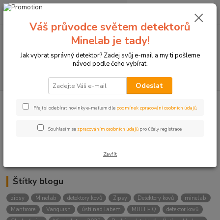
0
ks
+420774877333
za
0 Kč
(Po-Čtv, 8-15 hod.)
Váš průvodce světem detektorů
Minelab je tady!
Menu
Jak vybrat správný detektor? Zadej svůj e-mail a my ti pošleme
návod podle čeho vybírat.
Hledat
Odeslat
Přeji si odebírat novinky e-mailem dle
podmínek zpracování osobních údajů
.
Kategorie blogu
Detektory
Souhlasím se
zpracováním osobních údajů
pro účely registrace.
Lukostřelba
Zavřít
Štítky blogu
zipsy
Minelab
detektory kovů
Zipsy
Detektory kovů
minelab
Manticore
Vanquish
ústí nad labem
MULTI-IQ
detektor kovů