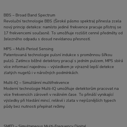
BBS – Broad Band Spectrum
Revoluční technologie BBS (Široké pásmo spektra) přinesla zcela
nový princip detekce: namísto jediné frekvence pracuje přístroj se
17 frekvencemi současně. To umožňuje rozlišit cenné předměty od
železného odpadu s dosud nevídanou přesností.
MPS – Multi-Period Sensing
Patentovaná technologie pulsní indukce s proměnnou šířkou
pulzů. Zatímco běžné detektory pracují s jedním pulzem, MPS sbírá
více informací najednou – výsledkem je výrazně lepší detekce
zlatých nugetů i v náročných podmínkách.
Multi-IQ – Simultánní multifrekvence
Moderní technologie Multi-IQ umožňuje detektorům pracovat na
více frekvencích zároveň v reálném čase. To přináší vynikající
výsledky při hledání mincí, relikvií i zlata v nejrůznějších typech
půdy bez nutnosti přepínat režimy.
SMFD – Simultaneous Multi-Frequency Digital