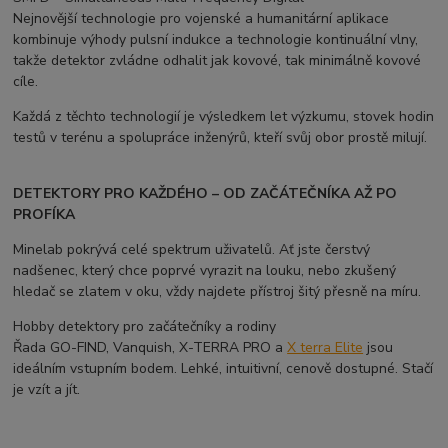
Nejnovější technologie pro vojenské a humanitární aplikace
kombinuje výhody pulsní indukce a technologie kontinuální vlny,
takže detektor zvládne odhalit jak kovové, tak minimálně kovové
cíle.
Každá z těchto technologií je výsledkem let výzkumu, stovek hodin
testů v terénu a spolupráce inženýrů, kteří svůj obor prostě milují.
DETEKTORY PRO KAŽDÉHO – OD ZAČÁTEČNÍKA AŽ PO
PROFÍKA
Minelab pokrývá celé spektrum uživatelů. Ať jste čerstvý
nadšenec, který chce poprvé vyrazit na louku, nebo zkušený
hledač se zlatem v oku, vždy najdete přístroj šitý přesně na míru.
Hobby detektory pro začátečníky a rodiny
Řada GO-FIND, Vanquish, X-TERRA PRO a
X terra Elite
jsou
ideálním vstupním bodem. Lehké, intuitivní, cenově dostupné. Stačí
je vzít a jít.