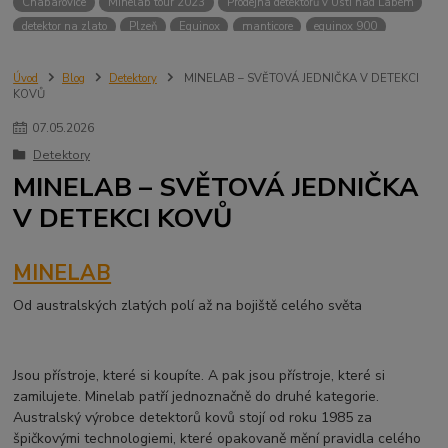
Chabařovice
Minelab tour 2023
Prodejna detektorů v Ústí nad Labem
detektor na zlato
Plzeň
Equinox
manticore
equinox 900
Minelab Manticore
návod
X terra
Equinox 700
Sraz detektorů
Sraz detektorářů
Minelab X-Terra Pro
prodej detektorů
chabařovice
Úvod
Blog
Detektory
MINELAB – SVĚTOVÁ JEDNIČKA V DETEKCI
KOVŮ
3D terč
akce
Detektor
360
460
Ústí nad Labem
ÚSTÍ NAD LABEM
GPZ 8000 THREE COIL PACK
vodotěsný detektor
07
.
05
.
2026
nastavení detektoru
seriál
Pokročilé nastavení
Adventure menu
Detektory
Jídlo na cesty
Mníšek u Liberece
Karlovy Vary
Equinox 900
MINELAB – SVĚTOVÁ JEDNIČKA
Soutěž o detektor
Severní Čechy
hledání pokladů
V DETEKCI KOVŮ
technologie Multi IQ
MINELAB
Od australských zlatých polí až na bojiště celého světa
Jsou přístroje, které si koupíte. A pak jsou přístroje, které si
zamilujete. Minelab patří jednoznačně do druhé kategorie.
Australský výrobce detektorů kovů stojí od roku 1985 za
špičkovými technologiemi, které opakovaně mění pravidla celého