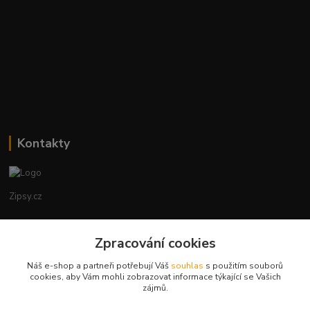
Kontakty
Zipsy.cz
Tomáš Prejza
Zpracování cookies
+420774877333
(Po-Čtv, 8-15 hod.)
Náš e-shop a partneři potřebují Váš
souhlas
s použitím souborů
cookies, aby Vám mohli zobrazovat informace týkající se Vašich
obchod@zipsy.cz
zájmů.