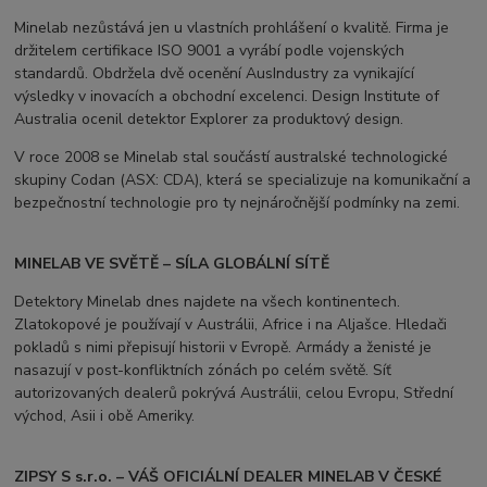
Minelab nezůstává jen u vlastních prohlášení o kvalitě. Firma je
držitelem certifikace ISO 9001 a vyrábí podle vojenských
standardů. Obdržela dvě ocenění AusIndustry za vynikající
výsledky v inovacích a obchodní excelenci. Design Institute of
Australia ocenil detektor Explorer za produktový design.
V roce 2008 se Minelab stal součástí australské technologické
skupiny Codan (ASX: CDA), která se specializuje na komunikační a
bezpečnostní technologie pro ty nejnáročnější podmínky na zemi.
MINELAB VE SVĚTĚ – SÍLA GLOBÁLNÍ SÍTĚ
Detektory Minelab dnes najdete na všech kontinentech.
Zlatokopové je používají v Austrálii, Africe i na Aljašce. Hledači
pokladů s nimi přepisují historii v Evropě. Armády a ženisté je
nasazují v post-konfliktních zónách po celém světě. Síť
autorizovaných dealerů pokrývá Austrálii, celou Evropu, Střední
východ, Asii i obě Ameriky.
ZIPSY S s.r.o. – VÁŠ OFICIÁLNÍ DEALER MINELAB V ČESKÉ