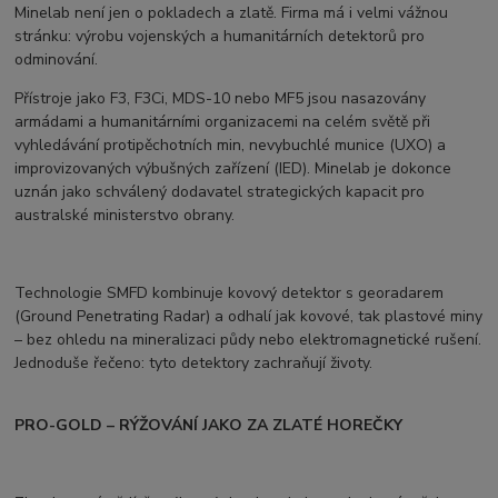
Minelab není jen o pokladech a zlatě. Firma má i velmi vážnou
stránku: výrobu vojenských a humanitárních detektorů pro
odminování.
Přístroje jako F3, F3Ci, MDS-10 nebo MF5 jsou nasazovány
armádami a humanitárními organizacemi na celém světě při
vyhledávání protipěchotních min, nevybuchlé munice (UXO) a
improvizovaných výbušných zařízení (IED). Minelab je dokonce
uznán jako schválený dodavatel strategických kapacit pro
australské ministerstvo obrany.
Technologie SMFD kombinuje kovový detektor s georadarem
(Ground Penetrating Radar) a odhalí jak kovové, tak plastové miny
– bez ohledu na mineralizaci půdy nebo elektromagnetické rušení.
Jednoduše řečeno: tyto detektory zachraňují životy.
PRO-GOLD – RÝŽOVÁNÍ JAKO ZA ZLATÉ HOREČKY