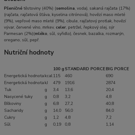
Pšeničné
těstoviny (40%) (
semolina
, voda), sakaná rajčata (17%)
(rajčata, rajčatová šťáva, kyselina citrónová), hovězí maso mleté
(9%), vepřové maso mleté (9%), cibule, rajčatový protlak, hovězí
vývar, červené víno, mrkev,
celer
, petržel, řepkový olej, sýr
Parmesan (2%)(
mléko
, sůl, syřidlo), česnek, bazalka, rozmarýn,
oregano, sůl, pepř.
Nutriční hodnoty
100 g
STANDARD PORCE
BIG PORCE
Energetická hodnota
kcal
115
460
690
Energetická hodnota
kJ
479
1916
2874
Tuk
g
3,4
13,6
20,4
Nasycené tuky
g
0,8
3,2
4,8
Bílkoviny
g
6,8
27,2
40,8
Sacharidy
g
14,0
56,0
84,0
Cukry
g
1,2
4,8
7,2
Sůl
g
0,19
0,8
1,14