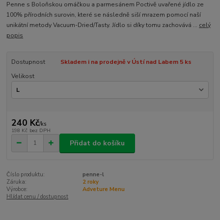
Penne s Boloňskou omáčkou a parmesánem Poctivě uvařené jídlo ze
100% přírodních surovin, které se následně siší mrazem pomocí naší
unikátní metody Vacuum-Dried/Tasty. Jídlo si díky tomu zachovává ...
celý
popis
Dostupnost
Skladem i na prodejně v Ústí nad Labem 5 ks
Velikost
240 Kč
/
ks
198 Kč
bez DPH
Přidat do košíku
Číslo produktu:
penne-l
Záruka:
2 roky
Výrobce:
Adveture Menu
Hlídat cenu / dostupnost