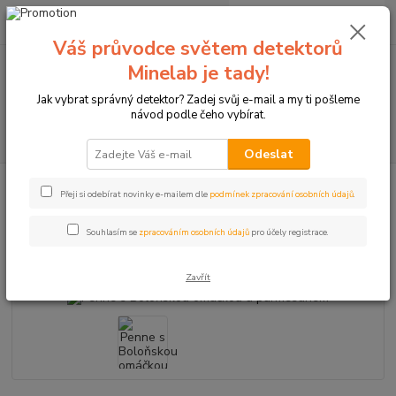
0
ks
+420774877333
za
0 Kč
(Po-Čtv, 8-15 hod.)
Váš průvodce světem detektorů
Minelab je tady!
Menu
Jak vybrat správný detektor? Zadej svůj e-mail a my ti pošleme
návod podle čeho vybírat.
Hledat
Odeslat
Úvod
Penne s Boloňskou omáčkou a parmesánem
Přeji si odebírat novinky e-mailem dle
podmínek zpracování osobních údajů
.
Penne s Boloňskou omáčkou a
Souhlasím se
zpracováním osobních údajů
pro účely registrace.
parmesánem
Zavřít