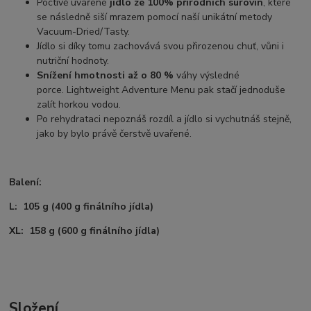
Poctivě uvařené
jídlo ze 100% přírodních surovin
, které
se následně siší mrazem pomocí naší unikátní metody
Vacuum-Dried/Tasty.
Jídlo si díky tomu zachovává svou přirozenou chuť, vůni i
nutriční hodnoty.
Snížení hmotnosti až o 80 %
váhy výsledné
porce. Lightweight Adventure Menu pak stačí jednoduše
zalít horkou vodou.
Po rehydrataci nepoznáš rozdíl a jídlo si vychutnáš stejně,
jako by bylo právě čerstvě uvařené.
Balení:
L: 105 g (400 g finálního jídla)
XL: 158 g (600 g finálního jídla)
Složení