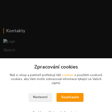
Kontakty
Zipsy.cz
Tomáš Prejza
Zpracování cookies
+420774877333
(Po-Čtv, 8-15 hod.)
Náš e-shop a partneři potřebují Váš
souhlas
s použitím souborů
cookies, aby Vám mohli zobrazovat informace týkající se Vašich
obchod@zipsy.cz
zájmů.
Souhlasím
Nastavení