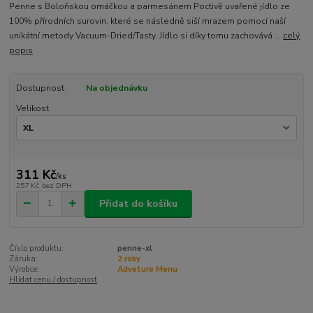
Penne s Boloňskou omáčkou a parmesánem Poctivě uvařené jídlo ze
100% přírodních surovin, které se následně siší mrazem pomocí naší
unikátní metody Vacuum-Dried/Tasty. Jídlo si díky tomu zachovává ...
celý
popis
Dostupnost
Na objednávku
Velikost
311 Kč
/
ks
257 Kč
bez DPH
Přidat do košíku
Číslo produktu:
penne-xl
Záruka:
2 roky
Výrobce:
Adveture Menu
Hlídat cenu / dostupnost