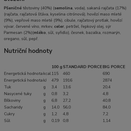
Pšeničné
těstoviny (40%) (
semolina
, voda), sakaná rajčata (17%)
(rajčata, rajčatová šťáva, kyselina citrónová), hovězí maso mleté
(9%), vepřové maso mleté (9%), cibule, rajčatový protlak, hovězí
vývar, červené víno, mrkev,
celer
, petržel, řepkový olej, sýr
Parmesan (2%)(
mléko
, sůl, syřidlo), česnek, bazalka, rozmarýn,
oregano, sůl, pepř.
Nutriční hodnoty
100 g
STANDARD PORCE
BIG PORCE
Energetická hodnota
kcal
115
460
690
Energetická hodnota
kJ
479
1916
2874
Tuk
g
3,4
13,6
20,4
Nasycené tuky
g
0,8
3,2
4,8
Bílkoviny
g
6,8
27,2
40,8
Sacharidy
g
14,0
56,0
84,0
Cukry
g
1,2
4,8
7,2
Sůl
g
0,19
0,8
1,14