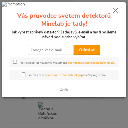
0
ks
+420774877333
za
0 Kč
(Po-Čtv, 8-15 hod.)
Váš průvodce světem detektorů
Minelab je tady!
Menu
Jak vybrat správný detektor? Zadej svůj e-mail a my ti pošleme
návod podle čeho vybírat.
Hledat
Odeslat
Úvod
Penne s Boloňskou omáčkou a parmesánem
Přeji si odebírat novinky e-mailem dle
podmínek zpracování osobních údajů
.
Penne s Boloňskou omáčkou a
Souhlasím se
zpracováním osobních údajů
pro účely registrace.
parmesánem
Zavřít