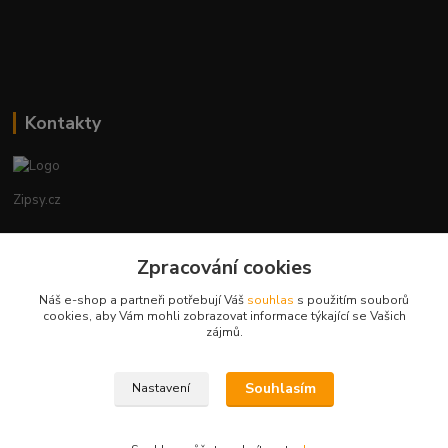
Kontakty
Zipsy.cz
Tomáš Prejza
Zpracování cookies
+420774877333
(Po-Čtv, 8-15 hod.)
Náš e-shop a partneři potřebují Váš
souhlas
s použitím souborů
cookies, aby Vám mohli zobrazovat informace týkající se Vašich
obchod@zipsy.cz
zájmů.
Souhlasím
Nastavení