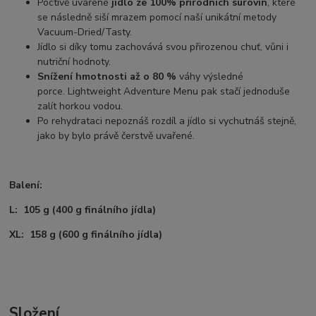
Poctivě uvařené
jídlo ze 100% přírodních surovin
, které
se následně siší mrazem pomocí naší unikátní metody
Vacuum-Dried/Tasty.
Jídlo si díky tomu zachovává svou přirozenou chuť, vůni i
nutriční hodnoty.
Snížení hmotnosti až o 80 %
váhy výsledné
porce. Lightweight Adventure Menu pak stačí jednoduše
zalít horkou vodou.
Po rehydrataci nepoznáš rozdíl a jídlo si vychutnáš stejně,
jako by bylo právě čerstvě uvařené.
Balení:
L: 105 g (400 g finálního jídla)
XL: 158 g (600 g finálního jídla)
Složení