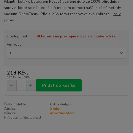
Pikantní kotlík s bulgurem Poctivě uvařené jídlo ze 100% přírodních
surovin, které se následně siší mrazem pomocí naší unikátní metody
Vacuum-Dried/Tasty. Jídlo si díky tomu zachovává svou přiroze...
celý
popis
Dostupnost
Skladem i na prodejně v Ústí nad Labem 5 ks
Velikost
213 Kč
/
ks
176 Kč
bez DPH
Přidat do košíku
Číslo produktu:
kotlik-bulg-l
Záruka:
2 roky
Výrobce:
Adveture Menu
Hlídat cenu / dostupnost