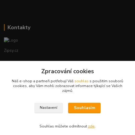
Kontakty
Zipsy.cz
Tomáš Prejza
+420774877333
Zpracování cookies
(Po-Čtv, 8-15 hod.)
Náš e-shop a partneři potřebují Váš
souhlas
s použitím souborů
cookies, aby Vám mohli zobrazovat informace týkající se Vašich
obchod@zipsy.cz
zájmů.
Souhlasím
Nastavení
Souhlas můžete odmítnout
zde
.
Vytvořeno na
Eshop-rychle.cz