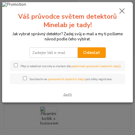
0
ks
+420774877333
za
0 Kč
(Po-Čtv, 8-15 hod.)
Váš průvodce světem detektorů
Minelab je tady!
Menu
Jak vybrat správný detektor? Zadej svůj e-mail a my ti pošleme
návod podle čeho vybírat.
Hledat
Odeslat
Úvod
Pikantní kotlík s bulgurem
Přeji si odebírat novinky e-mailem dle
podmínek zpracování osobních údajů
.
Pikantní kotlík s bulgurem
Souhlasím se
zpracováním osobních údajů
pro účely registrace.
TOP produkt
Zavřít