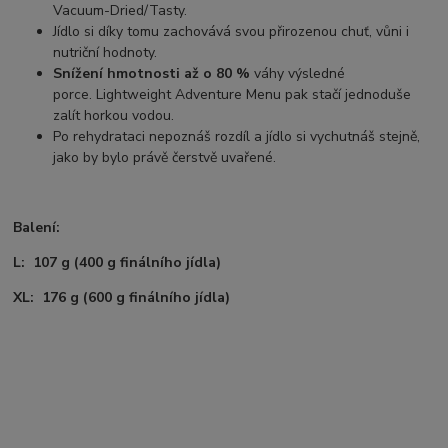
Vacuum-Dried/Tasty.
Jídlo si díky tomu zachovává svou přirozenou chuť, vůni i
nutriční hodnoty.
Snížení hmotnosti až o 80 %
váhy výsledné
porce. Lightweight Adventure Menu pak stačí jednoduše
zalít horkou vodou.
Po rehydrataci nepoznáš rozdíl a jídlo si vychutnáš stejně,
jako by bylo právě čerstvě uvařené.
Balení:
L: 107 g (400 g finálního jídla)
XL: 176 g (600 g finálního jídla)