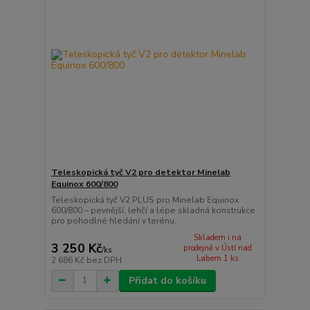
Teleskopická tyč V2 pro detektor Minelab
Equinox 600/800
Teleskopická tyč V2 PLUS pro Minelab Equinox
600/800 – pevnější, lehčí a lépe skladná konstrukce
pro pohodlné hledání v terénu.
Skladem i na
3 250 Kč
prodejně v Ústí nad
/
ks
Labem 1 ks
2 686 Kč
bez DPH
Přidat do košíku