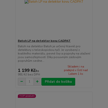
Batoh LP na detektor kovu CADPAT
Batoh na detektor Batoh je určený hlavně pro
detektory s teleskopickou tyčí. Je vyrobený z
kvalitního materiálu, pevné švy a popruhy na utažení
jsou samozřejmostí. Díky posuvným zádovým
popruhům sedne...
Skladem i na
1 199 Kč
prodejně v Ústí nad
/
ks
Labem 1 ks
991 Kč
bez DPH
Přidat do košíku
TOP produkt