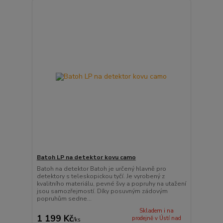
Batoh LP na detektor kovu camo
Batoh na detektor Batoh je určený hlavně pro
detektory s teleskopickou tyčí. Je vyrobený z
kvalitního materiálu, pevné švy a popruhy na utažení
jsou samozřejmostí. Díky posuvným zádovým
popruhům sedne...
Skladem i na
1 199 Kč
prodejně v Ústí nad
/
ks