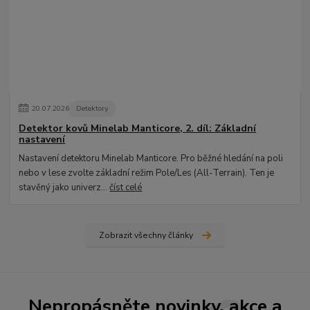
20
.
07
.
2026
Detektory
Detektor kovů Minelab Manticore, 2. díl: Základní
nastavení
Nastavení detektoru Minelab Manticore. Pro běžné hledání na poli
nebo v lese zvolte základní režim Pole/Les (All-Terrain). Ten je
stavěný jako univerz...
číst celé
Zobrazit všechny články
Nepropásněte novinky, akce a