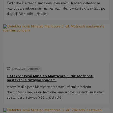
Čedič dokáže znepříjemnit den i zkušenému hledači, detektor se
rozhoupe, zvuk se změní na nesrozumitelné vrčení a cíle skáčou po
displeji. Ve 4. díle ...
číst celé
27
.
07
.
2026
Detektory
Detektor kovů Minelab Manticore 3. díl: Možnosti
nastavení s různými sondami
V prvním díle jsme Manticore představili včetně přehledu
dostupných cívek, ve druhém díle jsme si prošli základní nastavení
se standardní cívkou M11. ...
číst celé