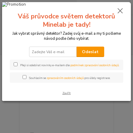
0
ks
+420774877333
za
0 Kč
(Po-Čtv, 8-15 hod.)
Váš průvodce světem detektorů
Minelab je tady!
Menu
Jak vybrat správný detektor? Zadej svůj e-mail a my ti pošleme
návod podle čeho vybírat.
Hledat
Odeslat
Výrobce: Lovec pokladu
Přeji si odebírat novinky e-mailem dle
podmínek zpracování osobních údajů
.
Souhlasím se
zpracováním osobních údajů
pro účely registrace.
strana
z 1
Zavřít