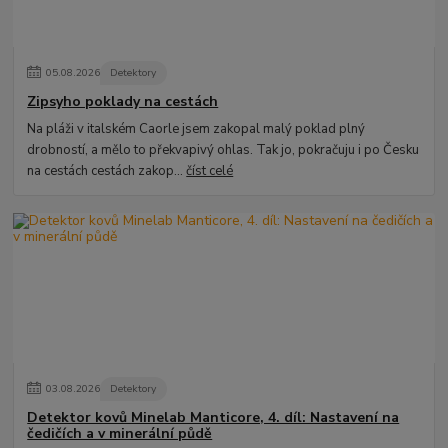
05
.
08
.
2026
Detektory
Zipsyho poklady na cestách
Na pláži v italském Caorle jsem zakopal malý poklad plný
drobností, a mělo to překvapivý ohlas. Tak jo, pokračuju i po Česku
na cestách cestách zakop...
číst celé
03
.
08
.
2026
Detektory
Detektor kovů Minelab Manticore, 4. díl: Nastavení na
čedičích a v minerální půdě