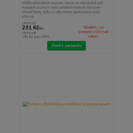
100% přírodních surovin, které se následně siší
mrazem pomocí naší unikátní metody Vacuum-
Dried/Tasty. Jídlo si díky tomu zachovává svou
přiroze...
cena od
231 Kč
Skladem i na
/
ks
prodejně v Ústí nad
cena od
Labem
191 Kč
bez DPH
Zvolit variantu