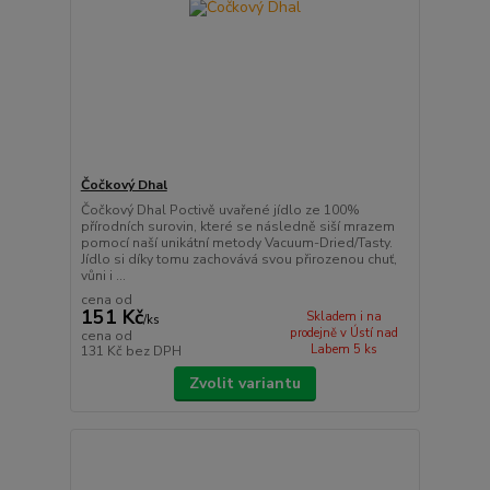
Čočkový Dhal
Čočkový Dhal Poctivě uvařené jídlo ze 100%
přírodních surovin, které se následně siší mrazem
pomocí naší unikátní metody Vacuum-Dried/Tasty.
Jídlo si díky tomu zachovává svou přirozenou chuť,
vůni i ...
cena od
151 Kč
Skladem i na
/
ks
prodejně v Ústí nad
cena od
Labem 5 ks
131 Kč
bez DPH
Zvolit variantu