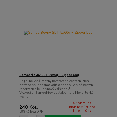
Samoohřevný SET 5x60g + Zipper bag
Užij si nejvyšší možný komfort na cestách. Není
potřeba všude tahat vařič a nádobí. A v některých
rezervacích je i plynový vařič tabu!
Vyzkoušej Samoohřev od Adventure Menu. lehký,
rychl...
Skladem i na
240 Kč
prodejně v Ústí nad
/
ks
Labem 10 ks
198 Kč
bez DPH