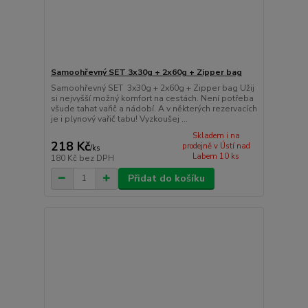
Samoohřevný SET 3x30g + 2x60g + Zipper bag
Samoohřevný SET 3x30g + 2x60g + Zipper bag Užij
si nejvyšší možný komfort na cestách. Není potřeba
všude tahat vařič a nádobí. A v některých rezervacích
je i plynový vařič tabu! Vyzkoušej ...
Skladem i na
218 Kč
prodejně v Ústí nad
/
ks
Labem 10 ks
180 Kč
bez DPH
Přidat do košíku