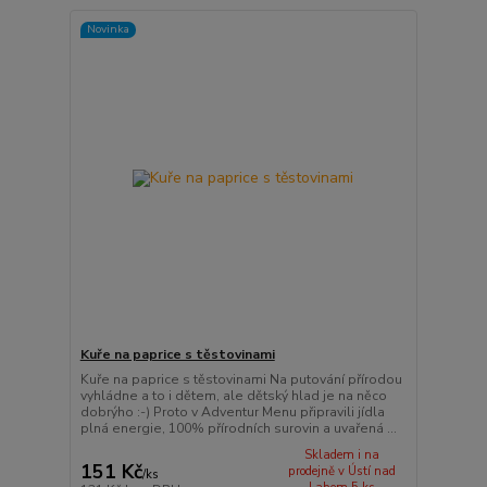
Novinka
Kuře na paprice s těstovinami
Kuře na paprice s těstovinami Na putování přírodou
vyhládne a to i dětem, ale dětský hlad je na něco
dobrýho :-) Proto v Adventur Menu připravili jídla
plná energie, 100% přírodních surovin a uvařená ...
Skladem i na
151 Kč
prodejně v Ústí nad
/
ks