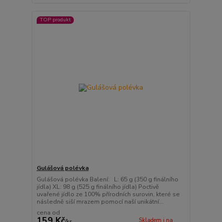
TOP produkt
Gulášová polévka
Gulášová polévka Balení: L: 65 g (350 g finálního
jídla) XL: 98 g (525 g finálního jídla) Poctivě
uvařené jídlo ze 100% přírodních surovin, které se
následně siší mrazem pomocí naší unikátní...
cena od
159 Kč
Skladem i na
/
ks