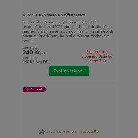
Kuřecí Tikka Masala s rýží basmati
Kuřecí Tikka Masala s rýží basmati Poctivě
uvařené jídlo ze 100% přírodních surovin, které se
následně siší mrazem pomocí naší unikátní metody
Vacuum-Dried/Tasty. Jídlo si díky tomu zachovává
svou...
cena od
240 Kč
Skladem i na
/
ks
prodejně v Ústí nad
cena od
Labem 5 ks
198 Kč
bez DPH
Zvolit variantu
TOP produkt