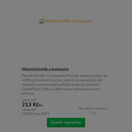
Pikantní kotlík s bulgurem
Pikantní kotlík s bulgurem Poctivě uvařené jídlo ze
100% přírodních surovin, které se následně siší
mrazem pomocí naší unikátní metody Vacuum-
Dried/Tasty. Jídlo si díky tomu zachovává svou
přiroze...
cena od
213 Kč
/
ks
Skladem v eshopu
cena od
5 ks
176 Kč
bez DPH
Zvolit variantu