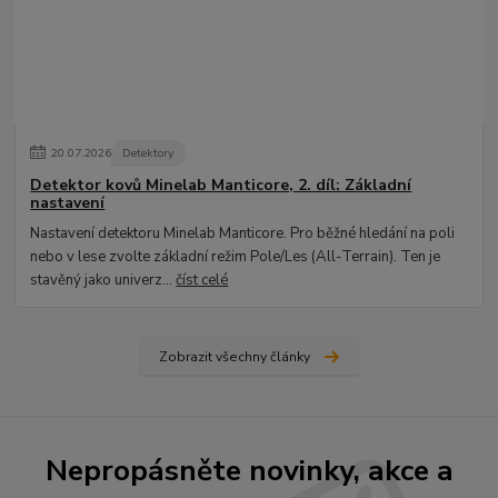
20
.
07
.
2026
Detektory
Detektor kovů Minelab Manticore, 2. díl: Základní
nastavení
Nastavení detektoru Minelab Manticore. Pro běžné hledání na poli
nebo v lese zvolte základní režim Pole/Les (All-Terrain). Ten je
stavěný jako univerz...
číst celé
Zobrazit všechny články
Nepropásněte novinky, akce a