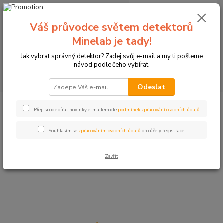
0
ks
+420774877333
za
0 Kč
(Po-Čtv, 8-15 hod.)
Váš průvodce světem detektorů
Minelab je tady!
Menu
Jak vybrat správný detektor? Zadej svůj e-mail a my ti pošleme
návod podle čeho vybírat.
Hledat
Odeslat
Výrobce: Adveture Menu
Přeji si odebírat novinky e-mailem dle
podmínek zpracování osobních údajů
.
Souhlasím se
zpracováním osobních údajů
pro účely registrace.
strana
z 1
Zavřít
TOP produkt