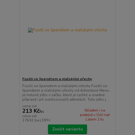
Fusilli se špenátem a vlašskými ořechy
Fusilli se špenátem a vlašskými ořechy Fusilli se
špenátem a vlašskými ořechy od Adventure Menu
je hotové jídlo v sáčku, které je rychlé a snadné
připravit i při outdoorových aktivitách. Toto jídlo j...
cena od
213 Kč
Skladem i na
/
ks
prodejně v Ústí nad
cena od
Labem 2 ks
176 Kč
bez DPH
Zvolit variantu