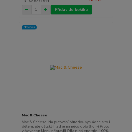
Labem 5 ks
131 Kč
bez DPH
Přidat do košíku
Novinka
Mac & Cheese
Mac & Cheese Na putování přírodou vyhládne a to i
dětem, ale dětský hlad je na něco dobrýho :-) Proto
v Adventur Menu připravili jídla plná energie, 100%