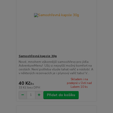
Samoohřevná kapsle 30g
Nové, mnohem výkonnější samoohřevy pro jídla
AdventureMenu! Užij si nejvyšší možný komfort na
cestách. Není potřeba všude tahat vařič a nádobí. A
v některých rezervacích je i plynový vařič tabu! V...
Skladem i na
40 Kč
prodejně v Ústí nad
/
ks
Labem 10 ks
33 Kč
bez DPH
Přidat do košíku