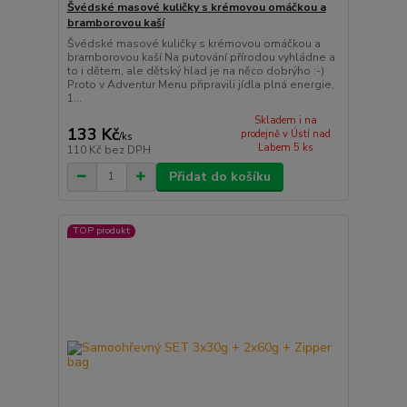
Švédské masové kuličky s krémovou omáčkou a
bramborovou kaší
Švédské masové kuličky s krémovou omáčkou a
bramborovou kaší Na putování přírodou vyhládne a
to i dětem, ale dětský hlad je na něco dobrýho :-)
Proto v Adventur Menu připravili jídla plná energie,
1...
Skladem i na
133 Kč
prodejně v Ústí nad
/
ks
Labem 5 ks
110 Kč
bez DPH
Přidat do košíku
TOP produkt