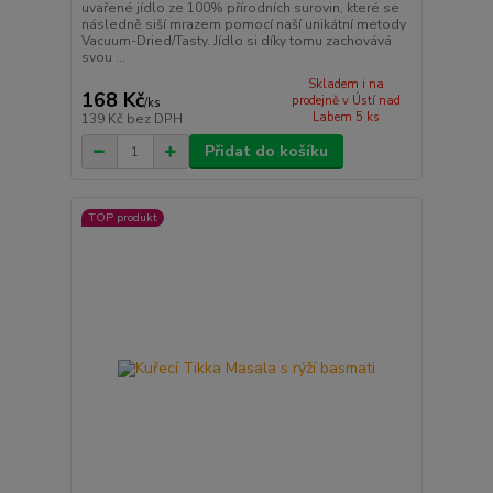
uvařené jídlo ze 100% přírodních surovin, které se
následně siší mrazem pomocí naší unikátní metody
Vacuum-Dried/Tasty. Jídlo si díky tomu zachovává
svou ...
Skladem i na
168 Kč
prodejně v Ústí nad
/
ks
Labem 5 ks
139 Kč
bez DPH
Přidat do košíku
TOP produkt