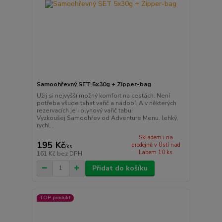
Samoohřevný SET 5x30g + Zipper-bag
Užij si nejvyšší možný komfort na cestách. Není
potřeba všude tahat vařič a nádobí. A v některých
rezervacích je i plynový vařič tabu!
Vyzkoušej Samoohřev od Adventure Menu. lehký,
rychl...
Skladem i na
195 Kč
prodejně v Ústí nad
/
ks
Labem 10 ks
161 Kč
bez DPH
Přidat do košíku
TOP produkt