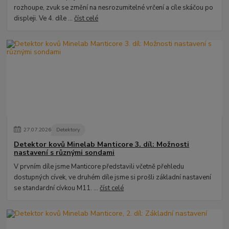
rozhoupe, zvuk se změní na nesrozumitelné vrčení a cíle skáčou po
displeji. Ve 4. díle ...
číst celé
27
.
07
.
2026
Detektory
Detektor kovů Minelab Manticore 3. díl: Možnosti
nastavení s různými sondami
V prvním díle jsme Manticore představili včetně přehledu
dostupných cívek, ve druhém díle jsme si prošli základní nastavení
se standardní cívkou M11. ...
číst celé