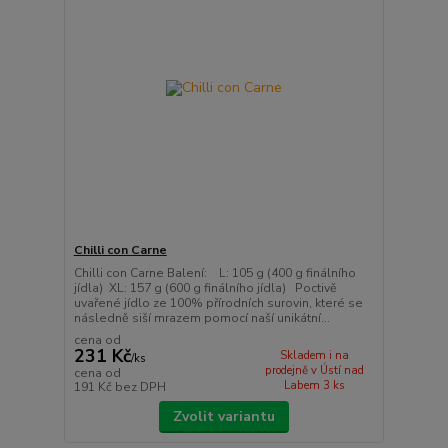
Chilli con Carne
Chilli con Carne Balení: L: 105 g (400 g finálního
jídla) XL: 157 g (600 g finálního jídla) Poctivě
uvařené jídlo ze 100% přírodních surovin, které se
následně siší mrazem pomocí naší unikátní...
cena od
231 Kč
Skladem i na
/
ks
prodejně v Ústí nad
cena od
Labem 3 ks
191 Kč
bez DPH
Zvolit variantu