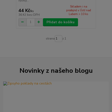
rychlý...
Skladem i na
44 Kč
prodejně v Ústí nad
/
ks
Labem > 10 ks
36 Kč
bez DPH
Přidat do košíku
strana
z 1
Novinky z našeho blogu