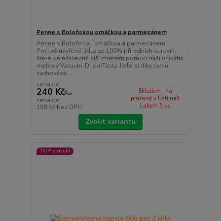
Penne s Boloňskou omáčkou a parmesánem
Penne s Boloňskou omáčkou a parmesánem
Poctivě uvařené jídlo ze 100% přírodních surovin,
které se následně siší mrazem pomocí naší unikátní
metody Vacuum-Dried/Tasty. Jídlo si díky tomu
zachovává ...
cena od
240 Kč
Skladem i na
/
ks
prodejně v Ústí nad
cena od
Labem 5 ks
198 Kč
bez DPH
Zvolit variantu
TOP produkt