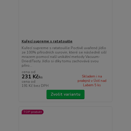
Kuřecí supreme s ratatouille
Kuřecí supreme s ratatouille Poctivě uvařené jídlo
ze 100% přírodních surovin, které se následně siší
mrazem pomocí naší unikátní metody Vacuum-
Dried/Tasty. Jídlo si díky tomu zachovává svou
přiro...
cena od
231 Kč
Skladem i na
/
ks
prodejně v Ústí nad
cena od
Labem 5 ks
191 Kč
bez DPH
Zvolit variantu
TOP produkt