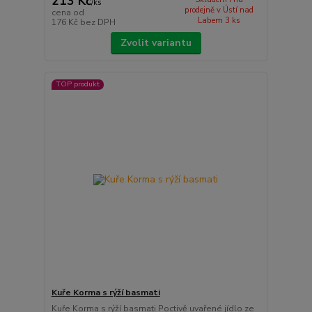
213 Kč
/
ks
prodejně v Ústí nad
cena od
Labem 3 ks
176 Kč
bez DPH
Zvolit variantu
TOP produkt
Kuře Korma s rýží basmati
Kuře Korma s rýží basmati Poctivě uvařené jídlo ze