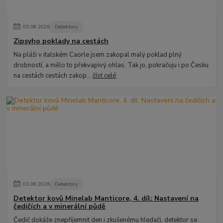
05
.
08
.
2026
Detektory
Zipsyho poklady na cestách
Na pláži v italském Caorle jsem zakopal malý poklad plný
drobností, a mělo to překvapivý ohlas. Tak jo, pokračuju i po Česku
na cestách cestách zakop...
číst celé
03
.
08
.
2026
Detektory
Detektor kovů Minelab Manticore, 4. díl: Nastavení na
čedičích a v minerální půdě
Čedič dokáže znepříjemnit den i zkušenému hledači, detektor se