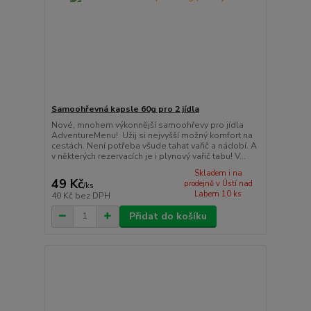
Samoohřevná kapsle 60g pro 2 jídla
Nové, mnohem výkonnější samoohřevy pro jídla
AdventureMenu! Užij si nejvyšší možný komfort na
cestách. Není potřeba všude tahat vařič a nádobí. A
v některých rezervacích je i plynový vařič tabu! V...
Skladem i na
49 Kč
prodejně v Ústí nad
/
ks
Labem 10 ks
40 Kč
bez DPH
Přidat do košíku