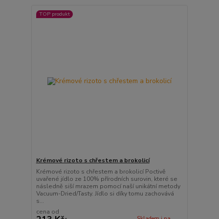
TOP produkt
Krémové rizoto s chřestem a brokolicí
Krémové rizoto s chřestem a brokolicí Poctivě
uvařené jídlo ze 100% přírodních surovin, které se
následně siší mrazem pomocí naší unikátní metody
Vacuum-Dried/Tasty. Jídlo si díky tomu zachovává
s...
cena od
Skladem i na