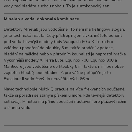
vody, teď hledáte suchou nohou. To je zlatokopecký sen.
Minelab a voda, dokonalá kombinace
Detektory Minelab jsou vodotěsné. To není marketingový slogan,
je to technická realita. Celý přístroj, nejen cívka, můžete ponořit
pod vodu. Levnější modely řady Vanquish 60 a X-Terra Pro
zvládnou ponoření do hloubky 3 m, takže brodění v potoce,
hledání na mělčině nebo v přírodním koupališti je naprostá hračka.
Výkonnější modely X Terra Elite, Equinox 700, Equinox 900 a
Manticore jsou vodotěsné do hloubky 5 m, takže s nimi bez obav
zajdete i hlouběji pod hladinu. A pro vážné potápěče je tu
Excalibur II vodotěsný do neuvěřitelných 66 m.
Navíc technologie Multi-IQ pracuje na více frekvencích současně,
takže si poradí i se slaným pískem u moře, kde levnější detektory
selhávají. Minelab má přímo speciální nastavení pro plážový režim
a slanou vodu.