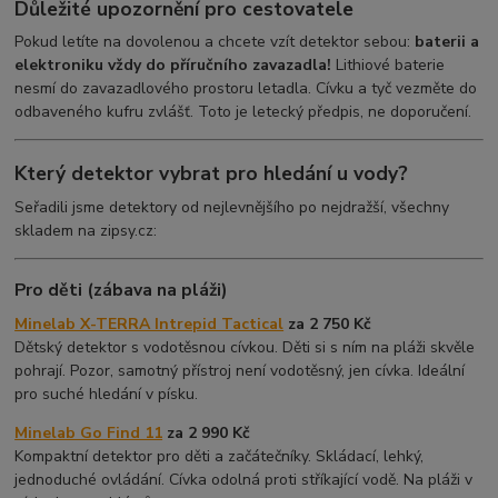
Důležité upozornění pro cestovatele
Pokud letíte na dovolenou a chcete vzít detektor sebou:
baterii a
elektroniku vždy do příručního zavazadla!
Lithiové baterie
nesmí do zavazadlového prostoru letadla. Cívku a tyč vezměte do
odbaveného kufru zvlášť. Toto je letecký předpis, ne doporučení.
Který detektor vybrat pro hledání u vody?
Seřadili jsme detektory od nejlevnějšího po nejdražší, všechny
skladem na zipsy.cz:
Pro děti (zábava na pláži)
Minelab X-TERRA Intrepid Tactical
za 2 750 Kč
Dětský detektor s vodotěsnou cívkou. Děti si s ním na pláži skvěle
pohrají. Pozor, samotný přístroj není vodotěsný, jen cívka. Ideální
pro suché hledání v písku.
Minelab Go Find 11
za 2 990 Kč
Kompaktní detektor pro děti a začátečníky. Skládací, lehký,
jednoduché ovládání. Cívka odolná proti stříkající vodě. Na pláži v