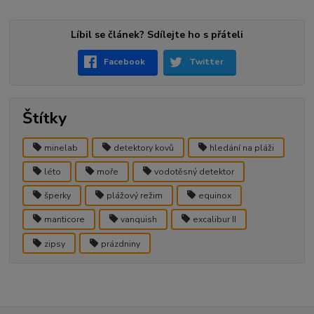
Líbil se článek? Sdílejte ho s přáteli
Facebook
Twitter
Štítky
minelab
detektory kovů
hledání na pláži
léto
moře
vodotěsný detektor
šperky
plážový režim
equinox
manticore
vanquish
excalibur II
zipsy
prázdniny