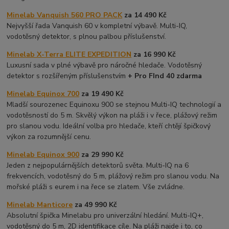
Minelab Vanquish 560 PRO PACK
za 14 490 Kč
Nejvyšší řada Vanquish 60 v kompletní výbavě. Multi-IQ,
vodotěsný detektor, s plnou palbou příslušenství.
Minelab X-Terra ELITE EXPEDITION
za 16 990 Kč
Luxusní sada v plné výbavě pro náročné hledače. Vodotěsný
detektor s rozšířeným příslušenstvím
+ Pro FInd 40 zdarma
Minelab Equinox 700
za 19 490 Kč
Mladší sourozenec Equinoxu 900 se stejnou Multi-IQ technologií a
vodotěsností do 5 m. Skvělý výkon na pláži i v řece, plážový režim
pro slanou vodu. Ideální volba pro hledače, kteří chtějí špičkový
výkon za rozumnější cenu.
Minelab Equinox 900
za 29 990 Kč
Jeden z nejpopulárnějších detektorů světa. Multi-IQ na 6
frekvencích, vodotěsný do 5 m, plážový režim pro slanou vodu. Na
mořské pláži s eurem i na řece se zlatem. Vše zvládne.
Minelab Manticore
za 49 990 Kč
Absolutní špička Minelabu pro univerzální hledání. Multi-IQ+,
vodotěsný do 5 m, 2D identifikace cíle. Na pláži najde i to, co