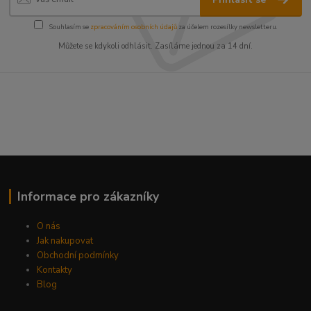
Souhlasím se
zpracováním osobních údajů
za účelem rozesílky newsletteru.
Můžete se kdykoli odhlásit. Zasíláme jednou za 14 dní.
Informace pro zákazníky
O nás
Jak nakupovat
Obchodní podmínky
Kontakty
Blog