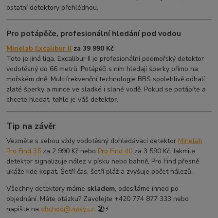
ostatní detektory přehlédnou.
Pro potápěče, profesionální hledání pod vodou
Minelab Excalibur II
za 39 990 Kč
Toto je jiná liga. Excalibur II je profesionální podmořský detektor
vodotěsný do 66 metrů. Potápěči s ním hledají šperky přímo na
mořském dně. Multifrekvenční technologie BBS spolehlivě odhalí
zlaté šperky a mince ve sladké i slané vodě. Pokud se potápíte a
chcete hledat, tohle je váš detektor.
Tip na závěr
Vezměte s sebou vždy vodotěsný dohledávací detektor
Minelab
Pro Find 35
za 2 990 Kč nebo
Pro Find 40
za 3 590 Kč. Jakmile
detektor signalizuje nález v písku nebo bahně, Pro Find přesně
ukáže kde kopat. Šetří čas, šetří pláž a zvyšuje počet nálezů.
Všechny detektory máme
skladem
, odesíláme ihned po
objednání. Máte otázku? Zavolejte +420 774 877 333 nebo
napište na
obchod@zipsy.cz
. 🏖️⚡