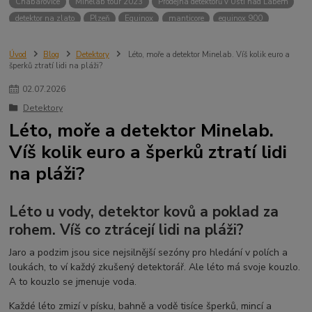
Chabařovice
Minelab tour 2023
Prodejna detektorů v Ústí nad Labem
detektor na zlato
Plzeň
Equinox
manticore
equinox 900
Minelab Manticore
návod
X terra
Equinox 700
Sraz detektorů
Sraz detektorářů
Minelab X-Terra Pro
prodej detektorů
chabařovice
Úvod
Blog
Detektory
Léto, moře a detektor Minelab. Víš kolik euro a
šperků ztratí lidi na pláži?
3D terč
akce
Detektor
360
460
Ústí nad Labem
ÚSTÍ NAD LABEM
GPZ 8000 THREE COIL PACK
vodotěsný detektor
02
.
07
.
2026
nastavení detektoru
seriál
Pokročilé nastavení
Adventure menu
Detektory
Jídlo na cesty
Mníšek u Liberece
Karlovy Vary
Equinox 900
Léto, moře a detektor Minelab.
Soutěž o detektor
Severní Čechy
hledání pokladů
Víš kolik euro a šperků ztratí lidi
technologie Multi IQ
na pláži?
Léto u vody, detektor kovů a poklad za
rohem. Víš co ztrácejí lidi na pláži?
Jaro a podzim jsou sice nejsilnější sezóny pro hledání v polích a
loukách, to ví každý zkušený detektorář. Ale léto má svoje kouzlo.
A to kouzlo se jmenuje voda.
Každé léto zmizí v písku, bahně a vodě tisíce šperků, mincí a