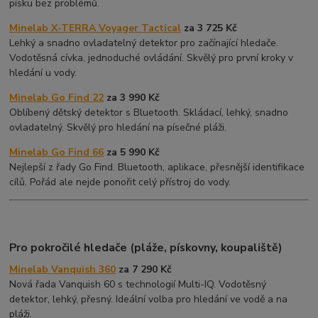
písku bez problémů.
Minelab X-TERRA Voyager Tactical
za 3 725 Kč
Lehký a snadno ovladatelný detektor pro začínající hledače.
Vodotěsná cívka, jednoduché ovládání. Skvělý pro první kroky v
hledání u vody.
Minelab Go Find 22
za 3 990 Kč
Oblíbený dětský detektor s Bluetooth. Skládací, lehký, snadno
ovladatelný. Skvělý pro hledání na písečné pláži.
Minelab Go Find 66
za 5 990 Kč
Nejlepší z řady Go Find. Bluetooth, aplikace, přesnější identifikace
cílů. Pořád ale nejde ponořit celý přístroj do vody.
Pro pokročilé hledače (pláže, pískovny, koupaliště)
Minelab Vanquish 360
za 7 290 Kč
Nová řada Vanquish 60 s technologií Multi-IQ. Vodotěsný
detektor, lehký, přesný. Ideální volba pro hledání ve vodě a na
pláži.