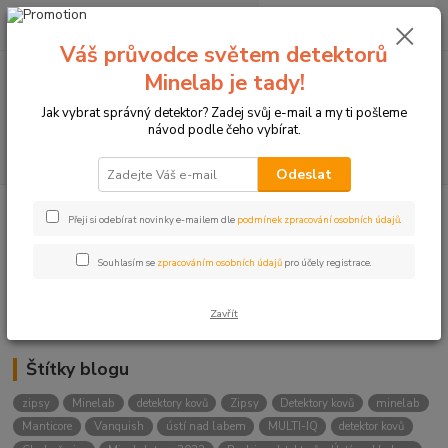
0
ks
+420774877333
za
0 Kč
(Po-Čtv, 8-15 hod.)
Váš průvodce světem detektorů
Minelab je tady!
Menu
Jak vybrat správný detektor? Zadej svůj e-mail a my ti pošleme
návod podle čeho vybírat.
Hledat
Odeslat
Přeji si odebírat novinky e-mailem dle
podmínek zpracování osobních údajů
.
Kategorie blogu
Detektory
Souhlasím se
zpracováním osobních údajů
pro účely registrace.
Lukostřelba
Zavřít
Štítky blogu
zipsy
Minelab
detektory kovů
Zipsy
Detektory kovů
minelab
Manticore
Vanquish
ústí nad labem
MULTI-IQ
detektor kovů