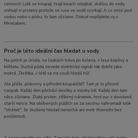
cenností. Lidé se koupají, hrají beach volejbal, skáčou do vody,
snímají si prsteny protože se ruce ve vodě scvrkají. A co zmizí pod
vodou nebo v písku, to tam zůstane. Dokud nepřijdete vy s
Minelabem.
Proč je léto ideální čas hledat u vody
Na polích je úroda, na loukách tráva po kolena, v lese kopřivy a
klíšťata. Suchá půda nevede elektrický signál tak dobře jako
mokrá. Zkrátka, v létě se na souši hledá hůř.
Ale pláže, pískovny a přírodní koupaliště? Tam je to přesně
naopak. Každý den přichází desítky a stovky lidí. Každý den tam
něco zůstane. Zlatý prsten, stříbrný náramek, hrst eur z dovolené,
starší mince. Na oblíbených plážích se za sezónu nahromadí tolik
"ztrátek", že zkušený hledač nenechá ani metr čtvereční bez
povšimnutí.
A nezapomeňte na odliv. Tam kde bylo před hodinou půl metru