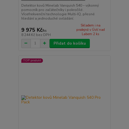
Detektor kovů Minelab Vanquish 540 – výkonný
pomocník pro začátečníky i pokročilé.
Vícefrekvenční technologie Multi-IQ, přesné
hledání a jednoduché ovládání.
Skladem i na
9 975 Kč
prodejně v Ústí nad
/
ks
Labem 2 ks
8 244 Kč
bez DPH
Přidat do košíku
TOP produkt