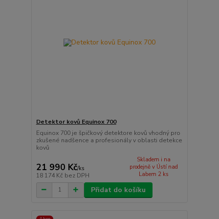
Detektor kovů Equinox 700
Equinox 700 je špičkový detektore kovů vhodný pro
zkušené nadšence a profesionály v oblasti detekce
kovů
Skladem i na
21 990 Kč
prodejně v Ústí nad
/
ks
Labem 2 ks
18 174 Kč
bez DPH
Přidat do košíku
Akce