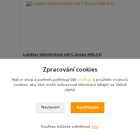
Lokátor inženýrských sítí C.Scope MXL4 D
Lokátor inženýrských sítí C.Scope MXL4 D
Vlastnosti • Režim Power - pro hledání vodičů
Zpracování cookies
pod napětím• Radio Mode - základní mód pro
vyhledávání všech druhů sítí• Generátor Mode -
Náš e-shop a partneři potřebují Váš
souhlas
s použitím souborů
Kombinovaná 33...
cookies, aby Vám mohli zobrazovat informace týkající se Vašich
46 000 Kč
/
ks
zájmů.
Skladem v eshopu
38 017 Kč
bez DPH
Přidat do košíku
Souhlasím
Nastavení
Novinka
Souhlas můžete odmítnout
zde
.