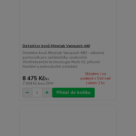
Detektor kovů Minelab Vanquish 440
Detektor kovů Minelab Vanquish 440 – výkonný
pomocník pro začátečníky i pokročilé.
Vícefrekvenční technologie Multi-IQ, přesné
hledání a jednoduché ovládání.
Skladem i na
8 475 Kč
prodejně v Ústí nad
/
ks
Labem 2 ks
7 004 Kč
bez DPH
Přidat do košíku