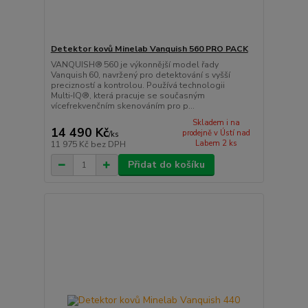
Detektor kovů Minelab Vanquish 560 PRO PACK
VANQUISH® 560 je výkonnější model řady
Vanquish 60, navržený pro detektování s vyšší
precizností a kontrolou. Používá technologii
Multi‑IQ®, která pracuje se současným
vícefrekvenčním skenováním pro p...
Skladem i na
14 490 Kč
prodejně v Ústí nad
/
ks
Labem 2 ks
11 975 Kč
bez DPH
Přidat do košíku