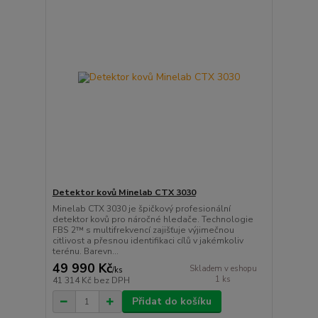
Detektor kovů Minelab CTX 3030
Minelab CTX 3030 je špičkový profesionální
detektor kovů pro náročné hledače. Technologie
FBS 2™ s multifrekvencí zajišťuje výjimečnou
citlivost a přesnou identifikaci cílů v jakémkoliv
terénu. Barevn...
49 990 Kč
Skladem v eshopu
/
ks
1 ks
41 314 Kč
bez DPH
Přidat do košíku