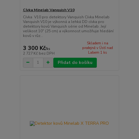
Cívka Minelab Vanquish V10
Cívka V10 pro detektory Vanquish Cívka Minelab
Vanquish V10 je výkonná a lehká DD cívka pro
detektory kovů Vanquish série od Minelab. Její
velikost 10" (25 cm) a výkonnost umožňuje hledání
kovů v růz...
Skladem i na
3 300 Kč
prodejně v Ústí nad
/
ks
Labem 1 ks
2 727 Kč
bez DPH
Přidat do košíku