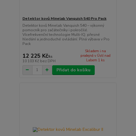
Detektor kovů Minelab Vanquish 540 Pro Pack
Detektor kovů Minelab Vanquish 540 – výkonný
pomocník pro začátečníky i pokročilé.
Vícefrekvenční technologie Multi-IQ, přesné
hledání a jednoduché ovládání. Plná výbava v Pro
Pack
Skladem i na
12 225 Kč
prodejně v Ústí nad
/
ks
Labem 1 ks
10 103 Kč
bez DPH
Přidat do košíku