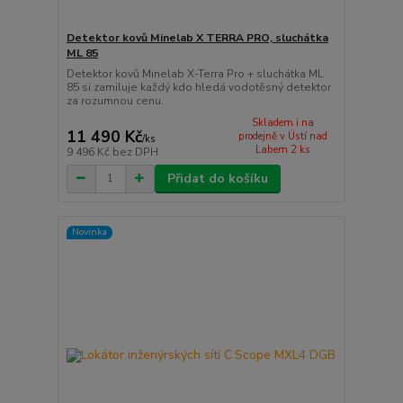
Detektor kovů Minelab X TERRA PRO, sluchátka
ML 85
Detektor kovů Minelab X-Terra Pro + sluchátka ML
85 si zamiluje každý kdo hledá vodotěsný detektor
za rozumnou cenu.
Skladem i na
11 490 Kč
prodejně v Ústí nad
/
ks
Labem 2 ks
9 496 Kč
bez DPH
Přidat do košíku
Novinka