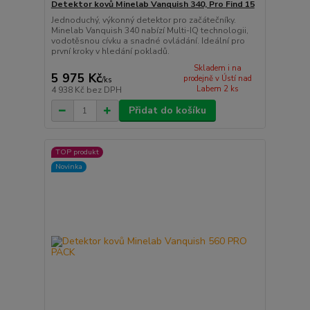
Detektor kovů Minelab Vanquish 340, Pro Find 15
Jednoduchý, výkonný detektor pro začátečníky.
Minelab Vanquish 340 nabízí Multi-IQ technologii,
vodotěsnou cívku a snadné ovládání. Ideální pro
první kroky v hledání pokladů.
Skladem i na
5 975 Kč
prodejně v Ústí nad
/
ks
Labem 2 ks
4 938 Kč
bez DPH
Přidat do košíku
TOP produkt
Novinka