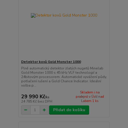
Detektor kovů Gold Monster 1000
Plně automatický detektor zlatých nugetů Minelab
Gold Monster 1000 s 45 kHz VLF technologií a
24bitovým procesorem. Automatické vyvážení půdy,
potlačení rušení a Gold Chance Indicator. Ideální
volba p...
Skladem i na
29 990 Kč
prodejně v Ústí nad
/
ks
Labem 1 ks
24 785 Kč
bez DPH
Přidat do košíku