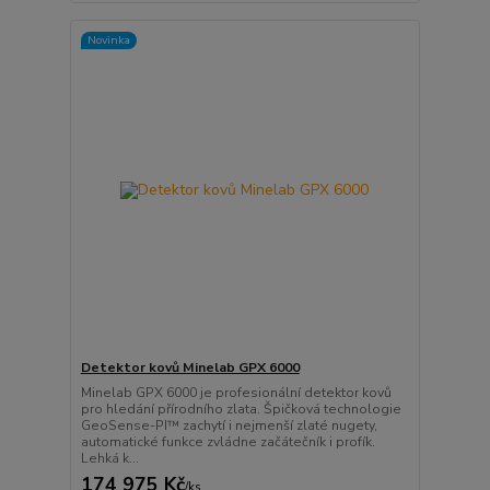
Novinka
Detektor kovů Minelab GPX 6000
Minelab GPX 6000 je profesionální detektor kovů
pro hledání přírodního zlata. Špičková technologie
GeoSense-PI™ zachytí i nejmenší zlaté nugety,
automatické funkce zvládne začátečník i profík.
Lehká k...
174 975 Kč
/
ks