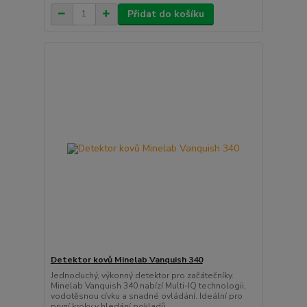
Přidat do košíku
Detektor kovů Minelab Vanquish 340
Jednoduchý, výkonný detektor pro začátečníky.
Minelab Vanquish 340 nabízí Multi-IQ technologii,
vodotěsnou cívku a snadné ovládání. Ideální pro
první kroky v hledání pokladů.