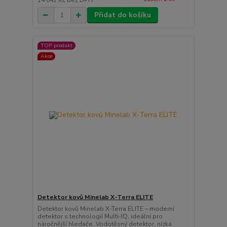
14 041 Kč
bez DPH
Přidat do košíku
TOP produkt
Akce
Detektor kovů Minelab X-Terra ELITE
Detektor kovů Minelab X-Terra ELITE – moderní
detektor s technologií Multi-IQ, ideální pro
náročnější hledače. Vodotěsný detektor, nízká