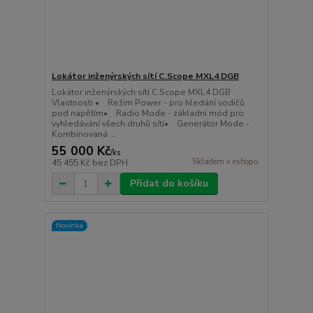
Lokátor inženýrských sítí C.Scope MXL4 DGB
Lokátor inženýrských sítí C.Scope MXL4 DGB
Vlastnosti • Režim Power - pro hledání vodičů
pod napětím• Radio Mode - základní mód pro
vyhledávání všech druhů sítí• Generátor Mode -
Kombinovaná ...
55 000 Kč
/
ks
Skladem v eshopu
45 455 Kč
bez DPH
Přidat do košíku
Novinka