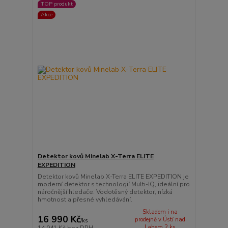
TOP produkt
Akce
Detektor kovů Minelab X-Terra ELITE
EXPEDITION
Detektor kovů Minelab X-Terra ELITE EXPEDITION je
moderní detektor s technologií Multi-IQ, ideální pro
náročnější hledače. Vodotěsný detektor, nízká
hmotnost a přesné vyhledávání.
Skladem i na
16 990 Kč
prodejně v Ústí nad
/
ks
Labem 2 ks