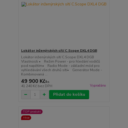
Lokátor inženýrských sítí C.Scope DXL4 DGB
Lokátor inženýrských sítí C.Scope DXL4 DGB
Vlastnosti • Režim Power - pro hledání vodičů
pod napětím• Radio Mode - základní mód pro
vyhledávání všech druhů sítí• Generátor Mode -
Kombinovaná ...
49 900 Kč
/
ks
Vyprodáno
41 240 Kč
bez DPH
Přidat do košíku
TOP produkt
Akce