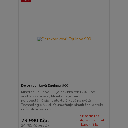
Detektor kovů Equinox 900
Minelab Equinox 900 je novinka roku 2023 od
australské značky Minelab a jeden z
nejpopulárnějších detektorů kovů na světě.
Technologie Multi-IQ umožňuje simultánní detekci
na šesti frekvencích
Skladem i na
29 990 Kč
prodejně v Ústí nad
/
ks
Labem 2 ks
24 785 Kč
bez DPH