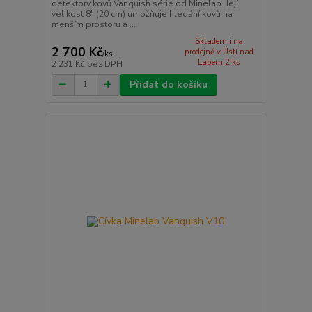
detektory kovů Vanquish série od Minelab. Její
velikost 8" (20 cm) umožňuje hledání kovů na
menším prostoru a ...
Skladem i na
2 700 Kč
prodejně v Ústí nad
/
ks
Labem 2 ks
2 231 Kč
bez DPH
Přidat do košíku