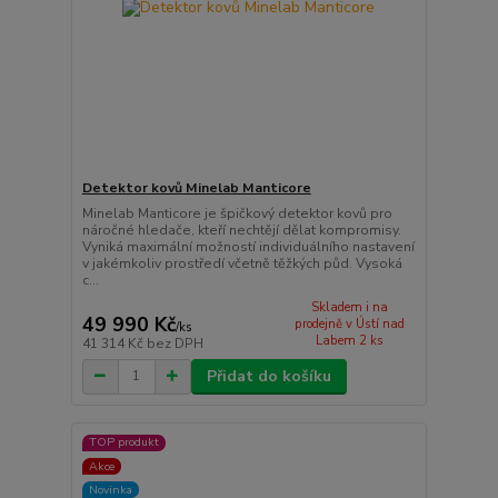
Detektor kovů Minelab Manticore
Minelab Manticore je špičkový detektor kovů pro
náročné hledače, kteří nechtějí dělat kompromisy.
Vyniká maximální možností individuálního nastavení
v jakémkoliv prostředí včetně těžkých půd. Vysoká
c...
Skladem i na
49 990 Kč
prodejně v Ústí nad
/
ks
Labem 2 ks
41 314 Kč
bez DPH
Přidat do košíku
TOP produkt
Akce
Novinka