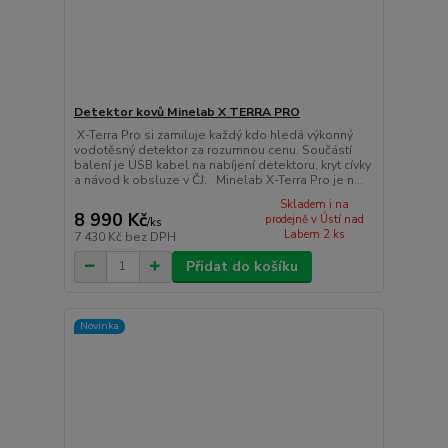
Detektor kovů Minelab X TERRA PRO
X-Terra Pro si zamiluje každý kdo hledá výkonný
vodotěsný detektor za rozumnou cenu. Součástí
balení je USB kabel na nabíjení detektoru, kryt cívky
a návod k obsluze v ČJ. Minelab X-Terra Pro je n...
Skladem i na
8 990 Kč
prodejně v Ústí nad
/
ks
Labem 2 ks
7 430 Kč
bez DPH
Přidat do košíku
Novinka