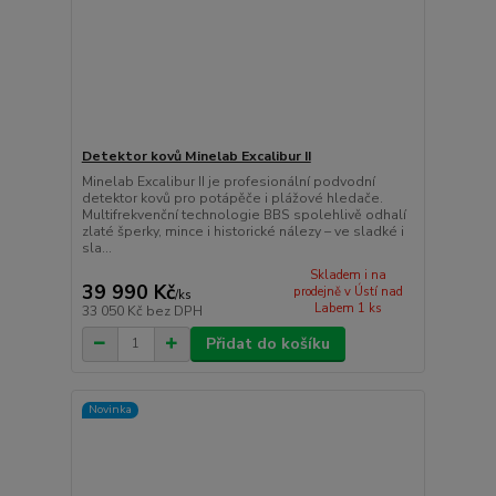
Detektor kovů Minelab Excalibur II
Minelab Excalibur II je profesionální podvodní
detektor kovů pro potápěče i plážové hledače.
Multifrekvenční technologie BBS spolehlivě odhalí
zlaté šperky, mince i historické nálezy – ve sladké i
sla...
Skladem i na
39 990 Kč
prodejně v Ústí nad
/
ks
Labem 1 ks
33 050 Kč
bez DPH
Přidat do košíku
Novinka