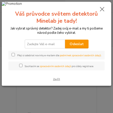
0
ks
+420774877333
za
0 Kč
(Po-Čtv, 8-15 hod.)
Váš průvodce světem detektorů
Minelab je tady!
Menu
Jak vybrat správný detektor? Zadej svůj e-mail a my ti pošleme
návod podle čeho vybírat.
Hledat
Odeslat
Záruka: 3 roky
Přeji si odebírat novinky e-mailem dle
podmínek zpracování osobních údajů
.
Souhlasím se
zpracováním osobních údajů
pro účely registrace.
strana
z 1
Zavřít
Novinka