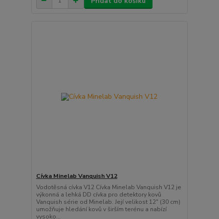
Přidat do košíku
Cívka Minelab Vanquish V12
Vodotěsná cívka V12 Cívka Minelab Vanquish V12 je
výkonná a lehká DD cívka pro detektory kovů
Vanquish série od Minelab. Její velikost 12" (30 cm)
umožňuje hledání kovů v širším terénu a nabízí
vysoko...