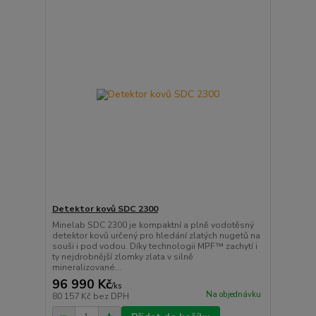
Detektor kovů SDC 2300
Minelab SDC 2300 je kompaktní a plně vodotěsný
detektor kovů určený pro hledání zlatých nugetů na
souši i pod vodou. Díky technologii MPF™ zachytí i
ty nejdrobnější zlomky zlata v silně
mineralizované...
96 990 Kč
/
ks
Na objednávku
80 157 Kč
bez DPH