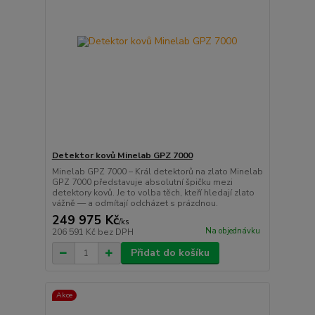
Detektor kovů Minelab GPZ 7000
Minelab GPZ 7000 – Král detektorů na zlato Minelab
GPZ 7000 představuje absolutní špičku mezi
detektory kovů. Je to volba těch, kteří hledají zlato
vážně — a odmítají odcházet s prázdnou.
249 975 Kč
/
ks
Na objednávku
206 591 Kč
bez DPH
Přidat do košíku
Akce