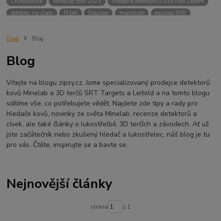
Chabařovice
Minelab tour 2023
Prodejna detektorů v Ústí nad Labem
detektor na zlato
Plzeň
Equinox
manticore
equinox 900
Minelab Manticore
návod
X terra
Equinox 700
Sraz detektorů
Sraz detektorářů
Minelab X-Terra Pro
prodej detektorů
chabařovice
Úvod
Blog
3D terč
akce
Detektor
360
460
Ústí nad Labem
Blog
ÚSTÍ NAD LABEM
GPZ 8000 THREE COIL PACK
vodotěsný detektor
nastavení detektoru
seriál
Pokročilé nastavení
Adventure menu
Vítejte na blogu zipsy.cz. Jsme specializovaný prodejce detektorů
Jídlo na cesty
Mníšek u Liberece
Karlovy Vary
Equinox 900
kovů Minelab a 3D terčů SRT Targets a Leitold a na tomto blogu
Soutěž o detektor
Severní Čechy
hledání pokladů
sdílíme vše, co potřebujete vědět. Najdete zde tipy a rady pro
technologie Multi IQ
hledače kovů, novinky ze světa Minelab, recenze detektorů a
cívek, ale také články o lukostřelbě, 3D terčích a závodech. Ať už
jste začátečník nebo zkušený hledač a lukostřelec, náš blog je tu
pro vás. Čtěte, inspirujte se a bavte se.
Nejnovější články
strana
z 1