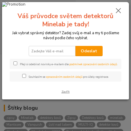
0
ks
+420774877333
za
0 Kč
(Po-Čtv, 8-15 hod.)
Váš průvodce světem detektorů
Minelab je tady!
Menu
Jak vybrat správný detektor? Zadej svůj e-mail a my ti pošleme
návod podle čeho vybírat.
Hledat
Odeslat
Přeji si odebírat novinky e-mailem dle
podmínek zpracování osobních údajů
.
Kategorie blogu
Detektory
Souhlasím se
zpracováním osobních údajů
pro účely registrace.
Lukostřelba
Zavřít
Štítky blogu
zipsy
Minelab
detektory kovů
Zipsy
Detektory kovů
minelab
Manticore
Vanquish
ústí nad labem
MULTI-IQ
detektor kovů