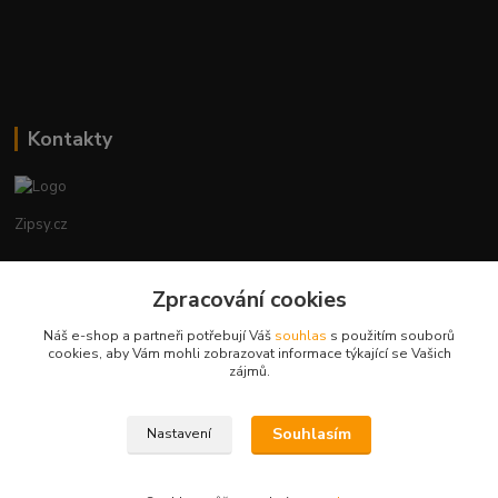
Kontakty
Zipsy.cz
Tomáš Prejza
Zpracování cookies
+420774877333
(Po-Čtv, 8-15 hod.)
Náš e-shop a partneři potřebují Váš
souhlas
s použitím souborů
cookies, aby Vám mohli zobrazovat informace týkající se Vašich
obchod@zipsy.cz
zájmů.
Souhlasím
Nastavení