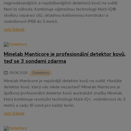
nejprodávanějších a nejoblíbenějších detektorů kovů na světě.
Není to náhoda. Kombinuje výjimečnou technologii Multi-IQ®,
skvělou separaci cílů, skladnou karbonovou konstrukci a
vodotěsnost IP68 do 5 metrů.
celý článek
Minelab Manticore je profesionální detektor kovů,
teď se 3 sondami zdarma
09
.
06
.
2026
Detektory
Minelab Manticore je nejsilnější detektor kovů na světě. Hledáte
detektor kovů, který vás nikde nezastaví? Minelab Manticore je
špičkový profesionální detektor kovů australské značky Minelab,
který kombinuje revoluční technologii Multi-IQ+, vodotěsnost do 5
metrů a sadu tří sond pro každý terén.
celý článek