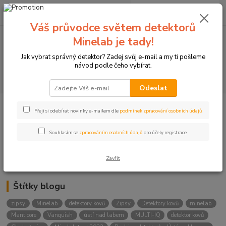
0
ks
+420774877333
za
0 Kč
(Po-Čtv, 8-15 hod.)
Váš průvodce světem detektorů
Minelab je tady!
Menu
Jak vybrat správný detektor? Zadej svůj e-mail a my ti pošleme
návod podle čeho vybírat.
Hledat
Odeslat
Přeji si odebírat novinky e-mailem dle
podmínek zpracování osobních údajů
.
Kategorie blogu
Detektory
Souhlasím se
zpracováním osobních údajů
pro účely registrace.
Lukostřelba
Zavřít
Štítky blogu
zipsy
Minelab
detektory kovů
Zipsy
Detektory kovů
minelab
Manticore
Vanquish
ústí nad labem
MULTI-IQ
detektor kovů