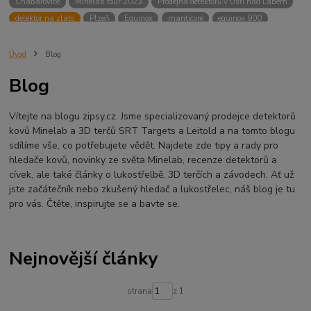
Chabařovice
Minelab tour 2023
Prodejna detektorů v Ústí nad Labem
detektor na zlato
Plzeň
Equinox
manticore
equinox 900
Minelab Manticore
návod
X terra
Equinox 700
Sraz detektorů
Sraz detektorářů
Minelab X-Terra Pro
prodej detektorů
chabařovice
Úvod
Blog
3D terč
akce
Detektor
360
460
Ústí nad Labem
Blog
ÚSTÍ NAD LABEM
GPZ 8000 THREE COIL PACK
vodotěsný detektor
nastavení detektoru
seriál
Pokročilé nastavení
Adventure menu
Vítejte na blogu zipsy.cz. Jsme specializovaný prodejce detektorů
Jídlo na cesty
Mníšek u Liberece
Karlovy Vary
Equinox 900
kovů Minelab a 3D terčů SRT Targets a Leitold a na tomto blogu
Soutěž o detektor
Severní Čechy
hledání pokladů
sdílíme vše, co potřebujete vědět. Najdete zde tipy a rady pro
technologie Multi IQ
hledače kovů, novinky ze světa Minelab, recenze detektorů a
cívek, ale také články o lukostřelbě, 3D terčích a závodech. Ať už
jste začátečník nebo zkušený hledač a lukostřelec, náš blog je tu
pro vás. Čtěte, inspirujte se a bavte se.
Nejnovější články
strana
z 1