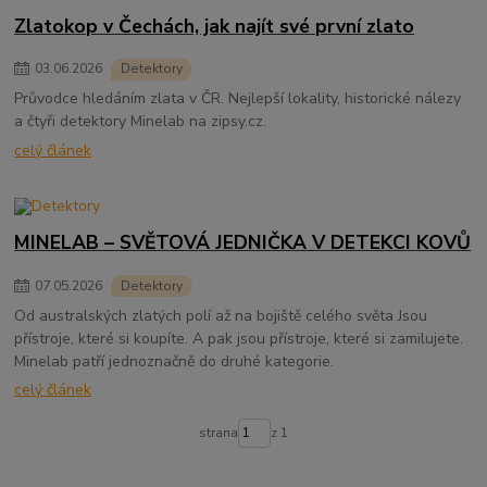
Zlatokop v Čechách, jak najít své první zlato
03
.
06
.
2026
Detektory
Průvodce hledáním zlata v ČR. Nejlepší lokality, historické nálezy
a čtyři detektory Minelab na zipsy.cz.
celý článek
MINELAB – SVĚTOVÁ JEDNIČKA V DETEKCI KOVŮ
07
.
05
.
2026
Detektory
Od australských zlatých polí až na bojiště celého světa Jsou
přístroje, které si koupíte. A pak jsou přístroje, které si zamilujete.
Minelab patří jednoznačně do druhé kategorie.
celý článek
strana
z 1