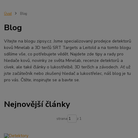
Minelab Manticore
návod
X terra
Equinox 700
Sraz detektorů
Sraz detektorářů
Minelab X-Terra Pro
prodej detektorů
chabařovice
Úvod
Blog
3D terč
akce
Detektor
360
460
Ústí nad Labem
Blog
ÚSTÍ NAD LABEM
GPZ 8000 THREE COIL PACK
vodotěsný detektor
nastavení detektoru
seriál
Pokročilé nastavení
Adventure menu
Vítejte na blogu zipsy.cz. Jsme specializovaný prodejce detektorů
Jídlo na cesty
Mníšek u Liberece
Karlovy Vary
Equinox 900
kovů Minelab a 3D terčů SRT Targets a Leitold a na tomto blogu
Soutěž o detektor
Severní Čechy
hledání pokladů
sdílíme vše, co potřebujete vědět. Najdete zde tipy a rady pro
technologie Multi IQ
hledače kovů, novinky ze světa Minelab, recenze detektorů a
cívek, ale také články o lukostřelbě, 3D terčích a závodech. Ať už
jste začátečník nebo zkušený hledač a lukostřelec, náš blog je tu
pro vás. Čtěte, inspirujte se a bavte se.
Nejnovější články
strana
z 1