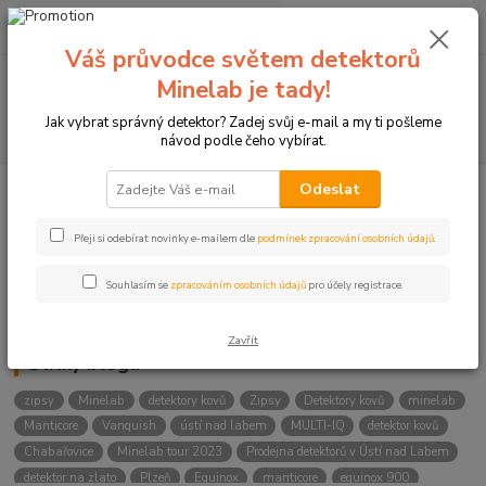
0
ks
+420774877333
za
0 Kč
(Po-Čtv, 8-15 hod.)
Váš průvodce světem detektorů
Menu
Minelab je tady!
Jak vybrat správný detektor? Zadej svůj e-mail a my ti pošleme
Hledat
návod podle čeho vybírat.
Odeslat
Kategorie blogu
Přeji si odebírat novinky e-mailem dle
podmínek zpracování osobních údajů
.
Detektory
Souhlasím se
zpracováním osobních údajů
pro účely registrace.
Lukostřelba
Zavřít
Štítky blogu
zipsy
Minelab
detektory kovů
Zipsy
Detektory kovů
minelab
Manticore
Vanquish
ústí nad labem
MULTI-IQ
detektor kovů
Chabařovice
Minelab tour 2023
Prodejna detektorů v Ústí nad Labem
detektor na zlato
Plzeň
Equinox
manticore
equinox 900