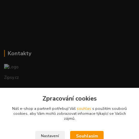
Kontakty
Zipsy.cz
Tomáš Prejza
+420774877333
Zpracování cookies
(Po-Čtv, 8-15 hod.)
Náš e-shop a partneři potřebují Váš
souhlas
s použitím souborů
cookies, aby Vám mohli zobrazovat informace týkající se Vašich
obchod@zipsy.cz
zájmů.
Souhlasím
Nastavení