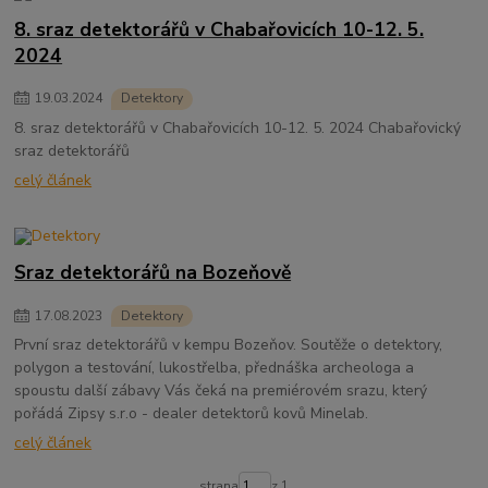
8. sraz detektorářů v Chabařovicích 10-12. 5.
2024
19
.
03
.
2024
Detektory
8. sraz detektorářů v Chabařovicích 10-12. 5. 2024 Chabařovický
sraz detektorářů
celý článek
Sraz detektorářů na Bozeňově
17
.
08
.
2023
Detektory
První sraz detektorářů v kempu Bozeňov. Soutěže o detektory,
polygon a testování, lukostřelba, přednáška archeologa a
spoustu další zábavy Vás čeká na premiérovém srazu, který
pořádá Zipsy s.r.o - dealer detektorů kovů Minelab.
celý článek
strana
z 1