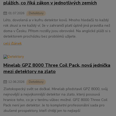
plážích, co říká zákon v jednotlivých zemích
01
.
07
.
2026
Detektory
Léto, dovolená a v kufru detektor kovů. Mnoho hledačů to každý
rok zkusí a ne každý ví, že v zahraničí platí úplně jiná pravidla než
doma v Česku. Přitom rozdíly jsou obrovské. Na anglické pláži si s
detektorem procházku bez problémů užijete.
celý článek
Minelab GPZ 8000 Three Coil Pack, nová jednička
mezi detektory na zlato
12
.
06
.
2026
Detektory
Zlatokopecký svět se dočkal. Minelab představil GPZ 8000, svůj
nejnovější a nejvýkonnější detektor na zlato, který posouvá
hranice toho, co je v terénu vůbec možné. GPZ 8000 Three Coil
Pack není jen detektor. Je to kompletní profesionální sada pro
zkušené prospektory, kteří chtějí jen to nejlepší