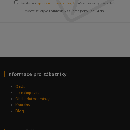
Souhlasím se
zpracováním osobních údajů
za účelem rozesílky newsletteru.
Můžete se kdykoli odhlásit. Zasíláme jednou za 14 dní.
Informace pro zákazníky
O nás
Jak nakupovat
Obchodní podmínky
Kontakty
Blog