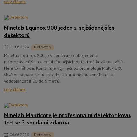
celý článek
Minelab Equinox 900 jeden z nejžádanějších
detektorů
11
.
06
.
2026
Detektory
Minelab Equinox 900 je v současné době jeden z
nejprodávanějších a nejoblíbenějších detektorů kovů na světě.
Není to náhoda. Kombinuje výjimečnou technologii Multi-IQ®,
skvělou separaci cílů, skladnou karbonovou konstrukci a
vodotěsnost IP68 do 5 metrů.
celý článek
Minelab Manticore je profesionální detektor kovů,
teď se 3 sondami zdarma
09
.
06
.
2026
Detektory