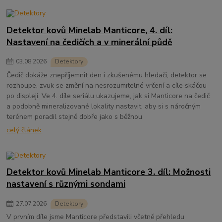
Detektor kovů Minelab Manticore, 4. díl:
Nastavení na čedičích a v minerální půdě
03
.
08
.
2026
Detektory
Čedič dokáže znepříjemnit den i zkušenému hledači, detektor se
rozhoupe, zvuk se změní na nesrozumitelné vrčení a cíle skáčou
po displeji. Ve 4. díle seriálu ukazujeme, jak si Manticore na čedič
a podobně mineralizované lokality nastavit, aby si s náročným
terénem poradil stejně dobře jako s běžnou
celý článek
Detektor kovů Minelab Manticore 3. díl: Možnosti
nastavení s různými sondami
27
.
07
.
2026
Detektory
V prvním díle jsme Manticore představili včetně přehledu