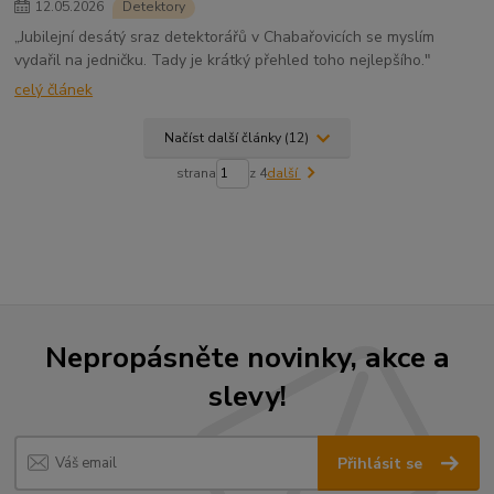
12
.
05
.
2026
Detektory
„Jubilejní desátý sraz detektorářů v Chabařovicích se myslím
vydařil na jedničku. Tady je krátký přehled toho nejlepšího."
celý článek
Načíst další články (12)
strana
z 4
další
Nepropásněte novinky, akce a
slevy!
Přihlásit se