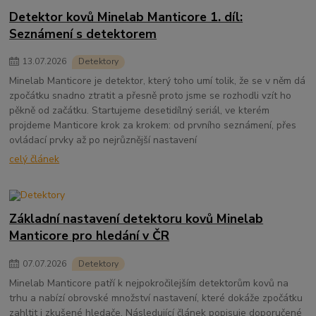
Detektor kovů Minelab Manticore 1. díl:
Seznámení s detektorem
13
.
07
.
2026
Detektory
Minelab Manticore je detektor, který toho umí tolik, že se v něm dá
zpočátku snadno ztratit a přesně proto jsme se rozhodli vzít ho
pěkně od začátku. Startujeme desetidílný seriál, ve kterém
projdeme Manticore krok za krokem: od prvního seznámení, přes
ovládací prvky až po nejrůznější nastavení
celý článek
Základní nastavení detektoru kovů Minelab
Manticore pro hledání v ČR
07
.
07
.
2026
Detektory
Minelab Manticore patří k nejpokročilejším detektorům kovů na
trhu a nabízí obrovské množství nastavení, které dokáže zpočátku
zahltit i zkušené hledače. Následující článek popisuje doporučené