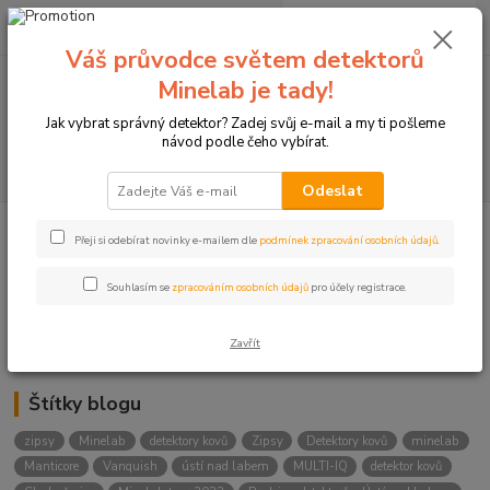
0
ks
+420774877333
za
0 Kč
(Po-Čtv, 8-15 hod.)
Váš průvodce světem detektorů
Minelab je tady!
Menu
Jak vybrat správný detektor? Zadej svůj e-mail a my ti pošleme
návod podle čeho vybírat.
Hledat
Odeslat
Přeji si odebírat novinky e-mailem dle
podmínek zpracování osobních údajů
.
Kategorie blogu
Detektory
Souhlasím se
zpracováním osobních údajů
pro účely registrace.
Lukostřelba
Zavřít
Štítky blogu
zipsy
Minelab
detektory kovů
Zipsy
Detektory kovů
minelab
Manticore
Vanquish
ústí nad labem
MULTI-IQ
detektor kovů