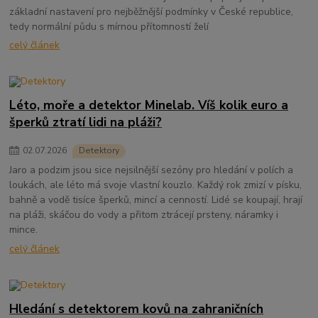
základní nastavení pro nejběžnější podmínky v České republice,
tedy normální půdu s mírnou přítomností želí
celý článek
Léto, moře a detektor Minelab. Víš kolik euro a
šperků ztratí lidi na pláži?
02
.
07
.
2026
Detektory
Jaro a podzim jsou sice nejsilnější sezóny pro hledání v polích a
loukách, ale léto má svoje vlastní kouzlo. Každý rok zmizí v písku,
bahně a vodě tisíce šperků, mincí a cenností. Lidé se koupají, hrají
na pláži, skáčou do vody a přitom ztrácejí prsteny, náramky i
mince.
celý článek
Hledání s detektorem kovů na zahraničních