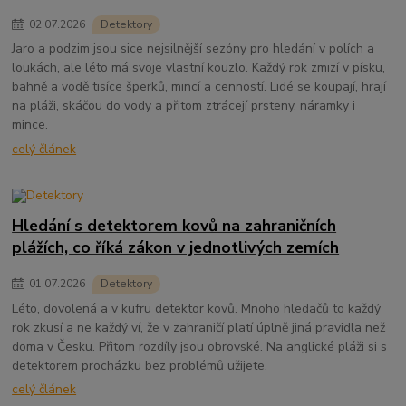
02
.
07
.
2026
Detektory
Jaro a podzim jsou sice nejsilnější sezóny pro hledání v polích a
loukách, ale léto má svoje vlastní kouzlo. Každý rok zmizí v písku,
bahně a vodě tisíce šperků, mincí a cenností. Lidé se koupají, hrají
na pláži, skáčou do vody a přitom ztrácejí prsteny, náramky i
mince.
celý článek
Hledání s detektorem kovů na zahraničních
plážích, co říká zákon v jednotlivých zemích
01
.
07
.
2026
Detektory
Léto, dovolená a v kufru detektor kovů. Mnoho hledačů to každý
rok zkusí a ne každý ví, že v zahraničí platí úplně jiná pravidla než
doma v Česku. Přitom rozdíly jsou obrovské. Na anglické pláži si s
detektorem procházku bez problémů užijete.
celý článek