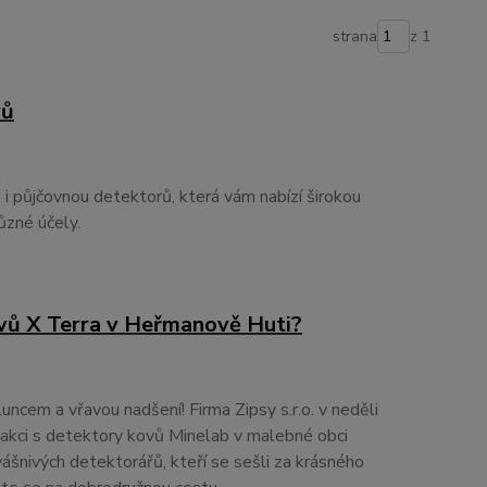
strana
z 1
vů
i půjčovnou detektorů, která vám nabízí širokou
ůzné účely.
vů X Terra v Heřmanově Huti?
ncem a vřavou nadšení! Firma Zipsy s.r.o. v neděli
kci s detektory kovů Minelab v malebné obci
šnivých detektorářů, kteří se sešli za krásného