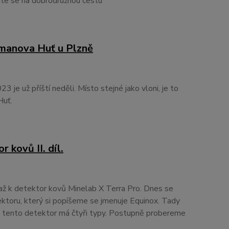
ejte se na dobrodružnou cestu
manova Huť u Plzně
 je už příští neděli. Místo stejné jako vloni, je to
Huť.
 kovů II. díl.
 až k detektor kovů Minelab X Terra Pro. Dnes se
ktoru, který si popíšeme se jmenuje Equinox. Tady
e tento detektor má čtyři typy. Postupně probereme