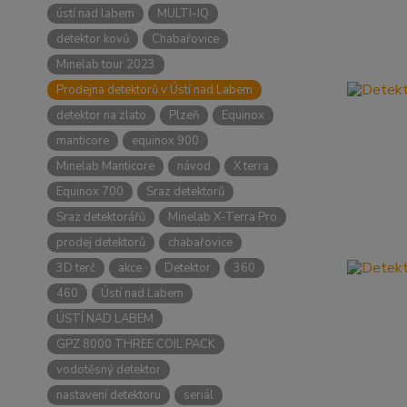
ústí nad labem
MULTI-IQ
detektor kovů
Chabařovice
Minelab tour 2023
Prodejna detektorů v Ústí nad Labem
detektor na zlato
Plzeň
Equinox
manticore
equinox 900
Minelab Manticore
návod
X terra
Equinox 700
Sraz detektorů
Sraz detektorářů
Minelab X-Terra Pro
prodej detektorů
chabařovice
3D terč
akce
Detektor
360
460
Ústí nad Labem
ÚSTÍ NAD LABEM
GPZ 8000 THREE COIL PACK
vodotěsný detektor
nastavení detektoru
seriál