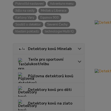
Pokročilé nastavení
Adventure menu
Jídlo na cesty
Mníšek u Liberece
Karlovy Vary
Equinox 900
Soutěž o detektor
Severní Čechy
hledání pokladů
technologie Multi IQ
Detektory kovů Minelab
Terče pro sportovní
lukostřelbu
Půjčovna detektorů kovů
Detektory kovů pro děti
Detektory kovů na zlato