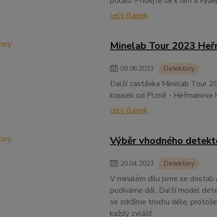
počasí. Přidejte se k nim a vyd
celý článek
Minelab Tour 2023 Heř
09
.
06
.
2023
Detektory
Další zastávka Minelab Tour 2023
kousek od Plzně - Heřmanova 
celý článek
Výběr vhodného detektor
20
.
04
.
2023
Detektory
V minulém dílu jsme se dostali
podíváme dál. Další model dete
se zdržíme trochu déle, protož
každý zvlášť.