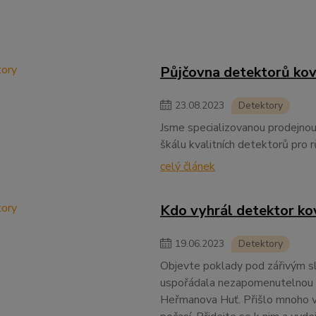
Půjčovna detektorů ko
23
.
08
.
2023
Detektory
Jsme specializovanou prodejnou 
škálu kvalitních detektorů pro r
celý článek
Kdo vyhrál detektor ko
19
.
06
.
2023
Detektory
Objevte poklady pod zářivým slu
uspořádala nezapomenutelnou a
Heřmanova Huť. Přišlo mnoho vá