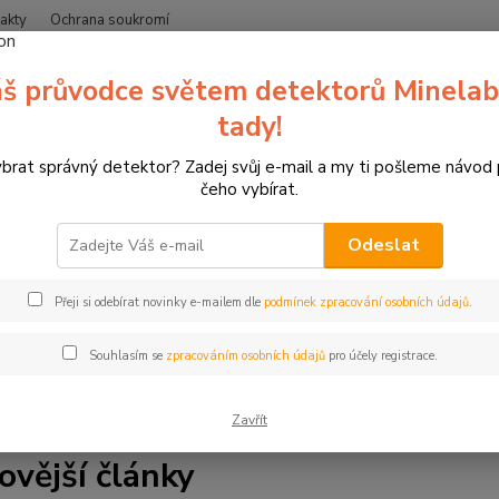
akty
Ochrana soukromí
Nevíte
š průvodce světem detektorů Minelab
Hledat
+420
(Po-Čt
tady!
ybrat správný detektor? Zadej svůj e-mail a my ti pošleme návod
Blog
čeho vybírat.
Odeslat
a blogu zipsy.cz. Jsme specializovaný prodejce detektorů kovů 
Přeji si odebírat novinky e-mailem dle
podmínek zpracování osobních údajů
.
líme vše, co potřebujete vědět. Najdete zde tipy a rady pro hle
ale také články o lukostřelbě, 3D terčích a závodech. Ať už jste 
Souhlasím se
zpracováním osobních údajů
pro účely registrace.
s. Čtěte, inspirujte se a bavte se.
Zavřít
ovější články