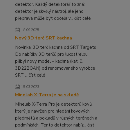
detektor. Každý detektorář to zná:
detektor je skvělý nástroj, ale jeho
přeprava může být docela v...
číst celé
18.09.2025
Nový 3D terč SRT kachna
Novinka: 3D terč kachna od SRT Targets
Do nabídky 3D terčů pro lukostřelbu
přibyl nový model – kachna (kat. č.
3D22BOAN) od renomovaného výrobce
SRT ...
číst celé
15.03.2023
Minelab X-Terra je na skladě
Minelab X-Terra Pro je detektorů kovů,
který je navržen pro hledání kovových
předmětů a pokladů v různých terénech a
podmínkách. Tento detektor nabíz...
číst