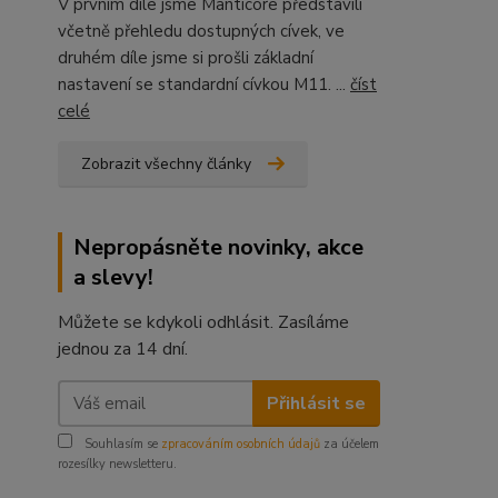
V prvním díle jsme Manticore představili
včetně přehledu dostupných cívek, ve
druhém díle jsme si prošli základní
nastavení se standardní cívkou M11. ...
číst
celé
Zobrazit všechny články
Nepropásněte novinky, akce
a slevy!
Můžete se kdykoli odhlásit. Zasíláme
jednou za 14 dní.
Přihlásit se
Souhlasím se
zpracováním osobních údajů
za účelem
rozesílky newsletteru.