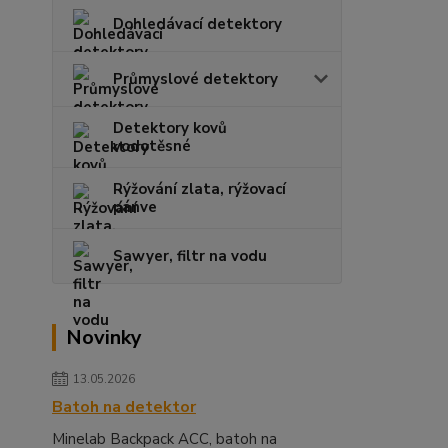
Dohledávací detektory
Průmyslové detektory
Detektory kovů
vodotěsné
Rýžování zlata, rýžovací
pánve
Sawyer, filtr na vodu
Novinky
13.05.2026
Batoh na detektor
Minelab Backpack ACC, batoh na