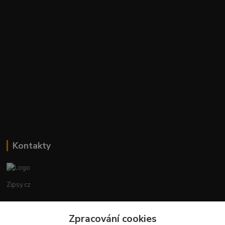
Kontakty
Zipsy.cz
Tomáš Prejza
+420774877333
Zpracování cookies