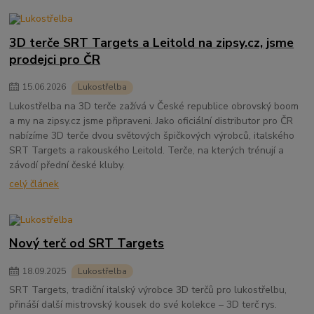
3D terče SRT Targets a Leitold na zipsy.cz, jsme
prodejci pro ČR
15
.
06
.
2026
Lukostřelba
Lukostřelba na 3D terče zažívá v České republice obrovský boom
a my na zipsy.cz jsme připraveni. Jako oficiální distributor pro ČR
nabízíme 3D terče dvou světových špičkových výrobců, italského
SRT Targets a rakouského Leitold. Terče, na kterých trénují a
závodí přední české kluby.
celý článek
Nový terč od SRT Targets
18
.
09
.
2025
Lukostřelba
SRT Targets, tradiční italský výrobce 3D terčů pro lukostřelbu,
přináší další mistrovský kousek do své kolekce – 3D terč rys.