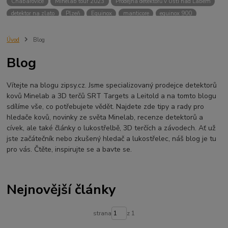
Chabařovice
Minelab tour 2023
Prodejna detektorů v Ústí nad Labem
detektor na zlato
Plzeň
Equinox
manticore
equinox 900
Minelab Manticore
návod
X terra
Equinox 700
Sraz detektorů
Sraz detektorářů
Minelab X-Terra Pro
prodej detektorů
chabařovice
Úvod
Blog
3D terč
akce
Detektor
360
460
Ústí nad Labem
Blog
ÚSTÍ NAD LABEM
GPZ 8000 THREE COIL PACK
vodotěsný detektor
nastavení detektoru
seriál
Pokročilé nastavení
Adventure menu
Vítejte na blogu zipsy.cz. Jsme specializovaný prodejce detektorů
Jídlo na cesty
Mníšek u Liberece
Karlovy Vary
Equinox 900
kovů Minelab a 3D terčů SRT Targets a Leitold a na tomto blogu
Soutěž o detektor
Severní Čechy
hledání pokladů
sdílíme vše, co potřebujete vědět. Najdete zde tipy a rady pro
technologie Multi IQ
hledače kovů, novinky ze světa Minelab, recenze detektorů a
cívek, ale také články o lukostřelbě, 3D terčích a závodech. Ať už
jste začátečník nebo zkušený hledač a lukostřelec, náš blog je tu
pro vás. Čtěte, inspirujte se a bavte se.
Nejnovější články
strana
z 1