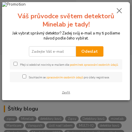
0
ks
+420774877333
za
0 Kč
(Po-Čtv, 8-15 hod.)
Váš průvodce světem detektorů
Minelab je tady!
Menu
Jak vybrat správný detektor? Zadej svůj e-mail a my ti pošleme
návod podle čeho vybírat.
Hledat
Odeslat
Přeji si odebírat novinky e-mailem dle
podmínek zpracování osobních údajů
.
Kategorie blogu
Detektory
Souhlasím se
zpracováním osobních údajů
pro účely registrace.
Lukostřelba
Zavřít
Štítky blogu
zipsy
Minelab
detektory kovů
Zipsy
Detektory kovů
minelab
Manticore
Vanquish
ústí nad labem
MULTI-IQ
detektor kovů