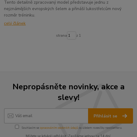
Tento detailně zpracovaný model představuje jednu z
nejznámějších evropských šelem a přináší lukostřelcům nový
rozměr tréninku.
celý článek
strana
z 1
Nepropásněte novinky, akce a
slevy!
Přihlásit se
Souhlasím se
zpracováním osobních údajů
za účelem rozesílky newsletteru.
Můžete se kdykoli odhlásit. Zasíláme jednou za 14 dní.