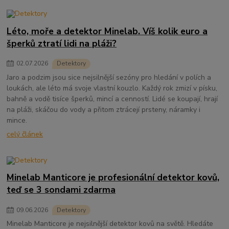
Léto, moře a detektor Minelab. Víš kolik euro a
šperků ztratí lidi na pláži?
02
.
07
.
2026
Detektory
Jaro a podzim jsou sice nejsilnější sezóny pro hledání v polích a
loukách, ale léto má svoje vlastní kouzlo. Každý rok zmizí v písku,
bahně a vodě tisíce šperků, mincí a cenností. Lidé se koupají, hrají
na pláži, skáčou do vody a přitom ztrácejí prsteny, náramky i
mince.
celý článek
Minelab Manticore je profesionální detektor kovů,
teď se 3 sondami zdarma
09
.
06
.
2026
Detektory
Minelab Manticore je nejsilnější detektor kovů na světě. Hledáte