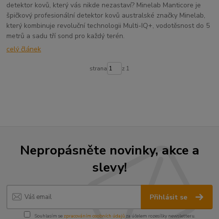
detektor kovů, který vás nikde nezastaví? Minelab Manticore je
špičkový profesionální detektor kovů australské značky Minelab,
který kombinuje revoluční technologii Multi-IQ+, vodotěsnost do 5
metrů a sadu tří sond pro každý terén.
celý článek
strana
z 1
Nepropásněte novinky, akce a
slevy!
Přihlásit se
Souhlasím se
zpracováním osobních údajů
za účelem rozesílky newsletteru.