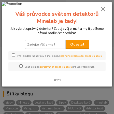
0
ks
+420774877333
za
0 Kč
(Po-Čtv, 8-15 hod.)
Váš průvodce světem detektorů
Minelab je tady!
Menu
Jak vybrat správný detektor? Zadej svůj e-mail a my ti pošleme
návod podle čeho vybírat.
Hledat
Odeslat
Přeji si odebírat novinky e-mailem dle
podmínek zpracování osobních údajů
.
Kategorie blogu
Detektory
Souhlasím se
zpracováním osobních údajů
pro účely registrace.
Lukostřelba
Zavřít
Štítky blogu
zipsy
Minelab
detektory kovů
Zipsy
Detektory kovů
minelab
Manticore
Vanquish
ústí nad labem
MULTI-IQ
detektor kovů