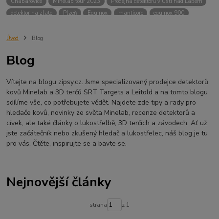
Chabařovice
Minelab tour 2023
Prodejna detektorů v Ústí nad Labem
detektor na zlato
Plzeň
Equinox
manticore
equinox 900
Minelab Manticore
návod
X terra
Equinox 700
Sraz detektorů
Sraz detektorářů
Minelab X-Terra Pro
prodej detektorů
chabařovice
Úvod
Blog
3D terč
akce
Detektor
360
460
Ústí nad Labem
Blog
ÚSTÍ NAD LABEM
GPZ 8000 THREE COIL PACK
vodotěsný detektor
nastavení detektoru
seriál
Pokročilé nastavení
Adventure menu
Vítejte na blogu zipsy.cz. Jsme specializovaný prodejce detektorů
Jídlo na cesty
Mníšek u Liberece
Karlovy Vary
Equinox 900
kovů Minelab a 3D terčů SRT Targets a Leitold a na tomto blogu
Soutěž o detektor
Severní Čechy
hledání pokladů
sdílíme vše, co potřebujete vědět. Najdete zde tipy a rady pro
technologie Multi IQ
hledače kovů, novinky ze světa Minelab, recenze detektorů a
cívek, ale také články o lukostřelbě, 3D terčích a závodech. Ať už
jste začátečník nebo zkušený hledač a lukostřelec, náš blog je tu
pro vás. Čtěte, inspirujte se a bavte se.
Nejnovější články
strana
z 1