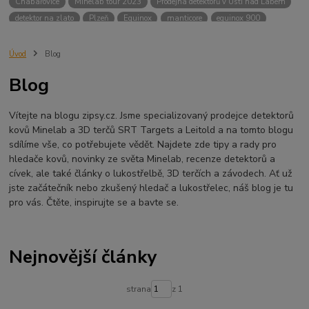
Chabařovice
Minelab tour 2023
Prodejna detektorů v Ústí nad Labem
detektor na zlato
Plzeň
Equinox
manticore
equinox 900
Minelab Manticore
návod
X terra
Equinox 700
Sraz detektorů
Sraz detektorářů
Minelab X-Terra Pro
prodej detektorů
chabařovice
Úvod
Blog
3D terč
akce
Detektor
360
460
Ústí nad Labem
Blog
ÚSTÍ NAD LABEM
GPZ 8000 THREE COIL PACK
vodotěsný detektor
nastavení detektoru
seriál
Pokročilé nastavení
Adventure menu
Vítejte na blogu zipsy.cz. Jsme specializovaný prodejce detektorů
Jídlo na cesty
Mníšek u Liberece
Karlovy Vary
Equinox 900
kovů Minelab a 3D terčů SRT Targets a Leitold a na tomto blogu
Soutěž o detektor
Severní Čechy
hledání pokladů
sdílíme vše, co potřebujete vědět. Najdete zde tipy a rady pro
technologie Multi IQ
hledače kovů, novinky ze světa Minelab, recenze detektorů a
cívek, ale také články o lukostřelbě, 3D terčích a závodech. Ať už
jste začátečník nebo zkušený hledač a lukostřelec, náš blog je tu
pro vás. Čtěte, inspirujte se a bavte se.
Nejnovější články
strana
z 1