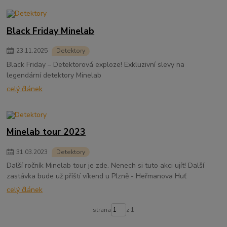
Black Friday Minelab
23
.
11
.
2025
Detektory
Black Friday – Detektorová exploze! Exkluzivní slevy na
legendární detektory Minelab
celý článek
Minelab tour 2023
31
.
03
.
2023
Detektory
Další ročník Minelab tour je zde. Nenech si tuto akci ujít! Další
zastávka bude už příští víkend u Plzně - Heřmanova Huť
celý článek
strana
z 1