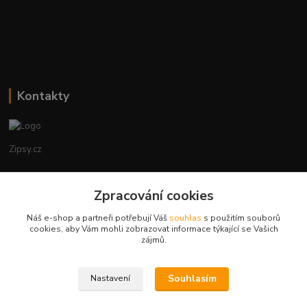
Kontakty
Zipsy.cz
Tomáš Prejza
+420774877333
Zpracování cookies
(Po-Čtv, 8-15 hod.)
Náš e-shop a partneři potřebují Váš
souhlas
s použitím souborů
cookies, aby Vám mohli zobrazovat informace týkající se Vašich
obchod@zipsy.cz
zájmů.
Souhlasím
Nastavení