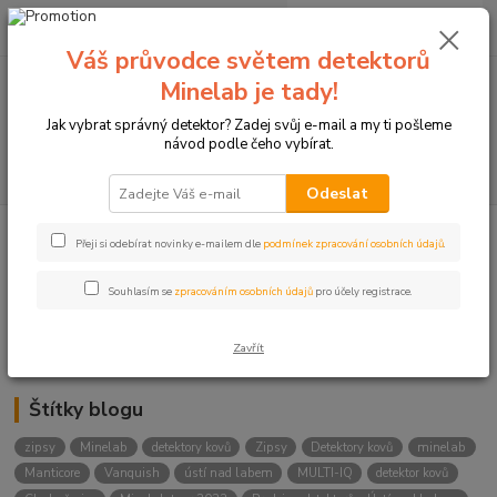
0
ks
+420774877333
za
0 Kč
(Po-Čtv, 8-15 hod.)
Váš průvodce světem detektorů
Minelab je tady!
Menu
Jak vybrat správný detektor? Zadej svůj e-mail a my ti pošleme
návod podle čeho vybírat.
Hledat
Odeslat
Přeji si odebírat novinky e-mailem dle
podmínek zpracování osobních údajů
.
Kategorie blogu
Detektory
Souhlasím se
zpracováním osobních údajů
pro účely registrace.
Lukostřelba
Zavřít
Štítky blogu
zipsy
Minelab
detektory kovů
Zipsy
Detektory kovů
minelab
Manticore
Vanquish
ústí nad labem
MULTI-IQ
detektor kovů