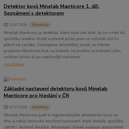
Detektor kovů Minelab Manticore 1. díl:
Seznámení s detektorem
13
.
07
.
2026
Detektory
Minelab Manticore je detektor, který toho umí tolik, že se v něm dá
zpočátku snadno ztratit a přesně proto jsme se rozhodli vzít ho
pěkně od začátku. Startujeme desetidílný seriál, ve kterém
projdeme Manticore krok za krokem: od prvního seznámení, přes
ovládací prvky až po nejrůznější nastavení
celý článek
Základní nastavení detektoru kovů Minelab
Manticore pro hledání v ČR
07
.
07
.
2026
Detektory
Minelab Manticore patří k nejpokročilejším detektorům kovů na
trhu a nabízí obrovské množství nastavení, které dokáže zpočátku
zahltit i zkušené hledače. Následující článek popisuje doporučené