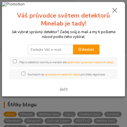
0
ks
+420774877333
za
0 Kč
(Po-Čtv, 8-15 hod.)
Váš průvodce světem detektorů
Minelab je tady!
Menu
Jak vybrat správný detektor? Zadej svůj e-mail a my ti pošleme
návod podle čeho vybírat.
Hledat
Odeslat
Přeji si odebírat novinky e-mailem dle
podmínek zpracování osobních údajů
.
Kategorie blogu
Detektory
Souhlasím se
zpracováním osobních údajů
pro účely registrace.
Lukostřelba
Zavřít
Štítky blogu
zipsy
Minelab
detektory kovů
Zipsy
Detektory kovů
minelab
Manticore
Vanquish
ústí nad labem
MULTI-IQ
detektor kovů