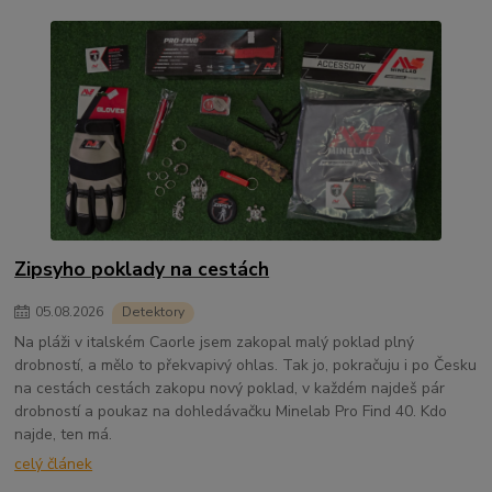
Zipsyho poklady na cestách
05
.
08
.
2026
Detektory
Na pláži v italském Caorle jsem zakopal malý poklad plný
drobností, a mělo to překvapivý ohlas. Tak jo, pokračuju i po Česku
na cestách cestách zakopu nový poklad, v každém najdeš pár
drobností a poukaz na dohledávačku Minelab Pro Find 40. Kdo
najde, ten má.
celý článek