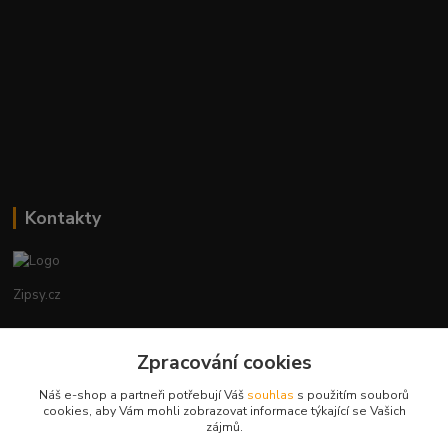
Kontakty
Zipsy.cz
Tomáš Prejza
Zpracování cookies
+420774877333
(Po-Čtv, 8-15 hod.)
Náš e-shop a partneři potřebují Váš
souhlas
s použitím souborů
cookies, aby Vám mohli zobrazovat informace týkající se Vašich
obchod@zipsy.cz
zájmů.