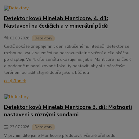
Detektor kovů Minelab Manticore, 4. díl:
Nastavení na čedičích a v minerální půdě
03
.
08
.
2026
Detektory
Čedič dokáže znepříjemnit den i zkušenému hledači, detektor se
rozhoupe, zvuk se změní na nesrozumitelné vrčení a cíle skáčou
po displeji. Ve 4. díle seriálu ukazujeme, jak si Manticore na čedič
a podobně mineralizované lokality nastavit, aby si s náročným
terénem poradil stejně dobře jako s běžnou
celý článek
Detektor kovů Minelab Manticore 3. díl: Možnosti
nastavení s různými sondami
27
.
07
.
2026
Detektory
V prvním díle jsme Manticore představili včetně přehledu