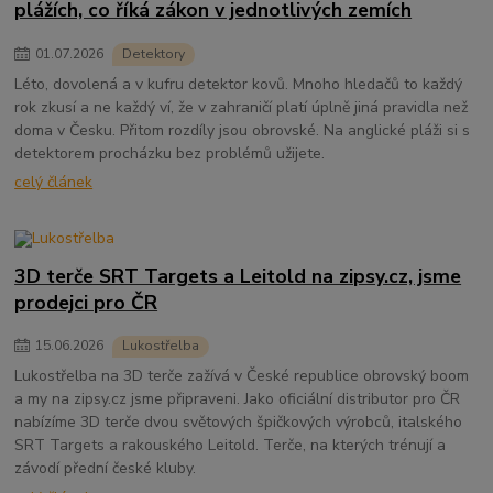
plážích, co říká zákon v jednotlivých zemích
01
.
07
.
2026
Detektory
Léto, dovolená a v kufru detektor kovů. Mnoho hledačů to každý
rok zkusí a ne každý ví, že v zahraničí platí úplně jiná pravidla než
doma v Česku. Přitom rozdíly jsou obrovské. Na anglické pláži si s
detektorem procházku bez problémů užijete.
celý článek
3D terče SRT Targets a Leitold na zipsy.cz, jsme
prodejci pro ČR
15
.
06
.
2026
Lukostřelba
Lukostřelba na 3D terče zažívá v České republice obrovský boom
a my na zipsy.cz jsme připraveni. Jako oficiální distributor pro ČR
nabízíme 3D terče dvou světových špičkových výrobců, italského
SRT Targets a rakouského Leitold. Terče, na kterých trénují a
závodí přední české kluby.