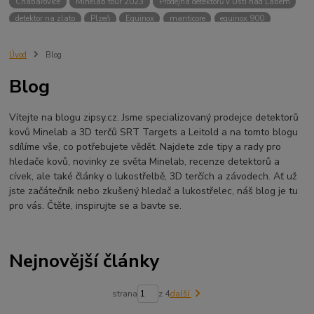
Chabařovice
Minelab tour 2023
Prodejna detektorů v Ústí nad Labem
detektor na zlato
Plzeň
Equinox
manticore
equinox 900
Minelab Manticore
návod
X terra
Equinox 700
Sraz detektorů
Sraz detektorářů
Minelab X-Terra Pro
prodej detektorů
chabařovice
Úvod
Blog
3D terč
akce
Detektor
360
460
Ústí nad Labem
Blog
ÚSTÍ NAD LABEM
GPZ 8000 THREE COIL PACK
vodotěsný detektor
nastavení detektoru
seriál
Pokročilé nastavení
Adventure menu
Vítejte na blogu zipsy.cz. Jsme specializovaný prodejce detektorů
Jídlo na cesty
Mníšek u Liberece
Karlovy Vary
Equinox 900
kovů Minelab a 3D terčů SRT Targets a Leitold a na tomto blogu
Soutěž o detektor
Severní Čechy
hledání pokladů
sdílíme vše, co potřebujete vědět. Najdete zde tipy a rady pro
technologie Multi IQ
hledače kovů, novinky ze světa Minelab, recenze detektorů a
cívek, ale také články o lukostřelbě, 3D terčích a závodech. Ať už
jste začátečník nebo zkušený hledač a lukostřelec, náš blog je tu
pro vás. Čtěte, inspirujte se a bavte se.
Nejnovější články
strana
z 4
další