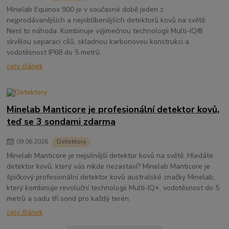
Minelab Equinox 900 je v současné době jeden z
nejprodávanějších a nejoblíbenějších detektorů kovů na světě.
Není to náhoda. Kombinuje výjimečnou technologii Multi-IQ®,
skvělou separaci cílů, skladnou karbonovou konstrukci a
vodotěsnost IP68 do 5 metrů.
celý článek
Minelab Manticore je profesionální detektor kovů,
teď se 3 sondami zdarma
09
.
06
.
2026
Detektory
Minelab Manticore je nejsilnější detektor kovů na světě. Hledáte
detektor kovů, který vás nikde nezastaví? Minelab Manticore je
špičkový profesionální detektor kovů australské značky Minelab,
který kombinuje revoluční technologii Multi-IQ+, vodotěsnost do 5
metrů a sadu tří sond pro každý terén.
celý článek