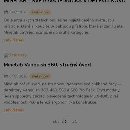
MINELAB – SVĚTOVÁ JEDNIČKA V DETEKCI KOVŮ
07
.
05
.
2026
Detektory
Od australských zlatých polí až na bojiště celého světa Jsou
přístroje, které si koupíte. A pak jsou přístroje, které si zamilujete.
Minelab patří jednoznačně do druhé kategorie.
celý článek
Minelab Vanquish 360, stručný úvod
04
.
05
.
2026
Detektory
Minelab právě uvedl na trh novou generaci své oblíbené řady —
detektory Vanquish 360, 460, 560 a 560 Pro Pack. Čtyři modely,
jeden společný základ: osvědčená technologie Multi-IQ®, plná
vodotěsnost IP68 a lehká ergonomická konstrukce.
celý článek
strana
z 1