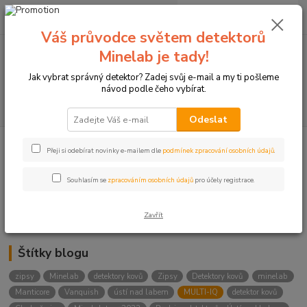
0
ks
+420774877333
za
0 Kč
(Po-Čtv, 8-15 hod.)
Váš průvodce světem detektorů
Minelab je tady!
Menu
Jak vybrat správný detektor? Zadej svůj e-mail a my ti pošleme
návod podle čeho vybírat.
Hledat
Odeslat
Přeji si odebírat novinky e-mailem dle
podmínek zpracování osobních údajů
.
Kategorie blogu
Detektory
Souhlasím se
zpracováním osobních údajů
pro účely registrace.
Lukostřelba
Zavřít
Štítky blogu
zipsy
Minelab
detektory kovů
Zipsy
Detektory kovů
minelab
Manticore
Vanquish
ústí nad labem
MULTI-IQ
detektor kovů