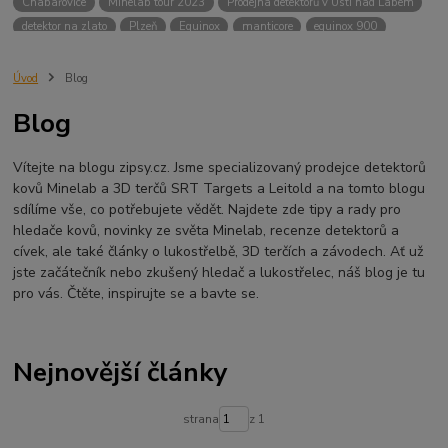
Chabařovice
Minelab tour 2023
Prodejna detektorů v Ústí nad Labem
detektor na zlato
Plzeň
Equinox
manticore
equinox 900
Minelab Manticore
návod
X terra
Equinox 700
Sraz detektorů
Sraz detektorářů
Minelab X-Terra Pro
prodej detektorů
chabařovice
Úvod
Blog
3D terč
akce
Detektor
360
460
Ústí nad Labem
Blog
ÚSTÍ NAD LABEM
GPZ 8000 THREE COIL PACK
vodotěsný detektor
nastavení detektoru
seriál
Pokročilé nastavení
Adventure menu
Vítejte na blogu zipsy.cz. Jsme specializovaný prodejce detektorů
Jídlo na cesty
Mníšek u Liberece
Karlovy Vary
Equinox 900
kovů Minelab a 3D terčů SRT Targets a Leitold a na tomto blogu
Soutěž o detektor
Severní Čechy
hledání pokladů
sdílíme vše, co potřebujete vědět. Najdete zde tipy a rady pro
technologie Multi IQ
hledače kovů, novinky ze světa Minelab, recenze detektorů a
cívek, ale také články o lukostřelbě, 3D terčích a závodech. Ať už
jste začátečník nebo zkušený hledač a lukostřelec, náš blog je tu
pro vás. Čtěte, inspirujte se a bavte se.
Nejnovější články
strana
z 1