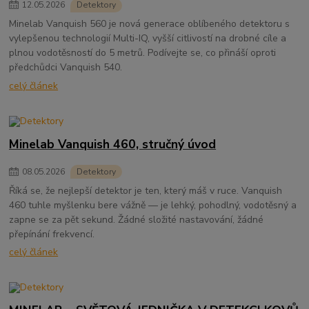
12
.
05
.
2026
Detektory
Minelab Vanquish 560 je nová generace oblíbeného detektoru s
vylepšenou technologií Multi-IQ, vyšší citlivostí na drobné cíle a
plnou vodotěsností do 5 metrů. Podívejte se, co přináší oproti
předchůdci Vanquish 540.
celý článek
Minelab Vanquish 460, stručný úvod
08
.
05
.
2026
Detektory
Říká se, že nejlepší detektor je ten, který máš v ruce. Vanquish
460 tuhle myšlenku bere vážně — je lehký, pohodlný, vodotěsný a
zapne se za pět sekund. Žádné složité nastavování, žádné
přepínání frekvencí.
celý článek