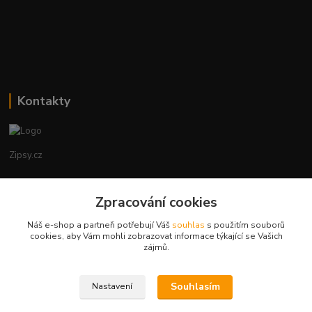
Kontakty
Zipsy.cz
Tomáš Prejza
+420774877333
Zpracování cookies
(Po-Čtv, 8-15 hod.)
Náš e-shop a partneři potřebují Váš
souhlas
s použitím souborů
cookies, aby Vám mohli zobrazovat informace týkající se Vašich
obchod@zipsy.cz
zájmů.
Souhlasím
Nastavení