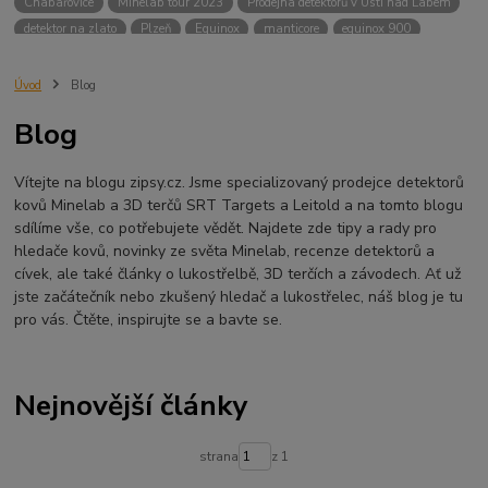
Chabařovice
Minelab tour 2023
Prodejna detektorů v Ústí nad Labem
detektor na zlato
Plzeň
Equinox
manticore
equinox 900
Minelab Manticore
návod
X terra
Equinox 700
Sraz detektorů
Sraz detektorářů
Minelab X-Terra Pro
prodej detektorů
chabařovice
Úvod
Blog
3D terč
akce
Detektor
360
460
Ústí nad Labem
Blog
ÚSTÍ NAD LABEM
GPZ 8000 THREE COIL PACK
vodotěsný detektor
nastavení detektoru
seriál
Pokročilé nastavení
Adventure menu
Vítejte na blogu zipsy.cz. Jsme specializovaný prodejce detektorů
Jídlo na cesty
Mníšek u Liberece
Karlovy Vary
Equinox 900
kovů Minelab a 3D terčů SRT Targets a Leitold a na tomto blogu
Soutěž o detektor
Severní Čechy
hledání pokladů
sdílíme vše, co potřebujete vědět. Najdete zde tipy a rady pro
technologie Multi IQ
hledače kovů, novinky ze světa Minelab, recenze detektorů a
cívek, ale také články o lukostřelbě, 3D terčích a závodech. Ať už
jste začátečník nebo zkušený hledač a lukostřelec, náš blog je tu
pro vás. Čtěte, inspirujte se a bavte se.
Nejnovější články
strana
z 1