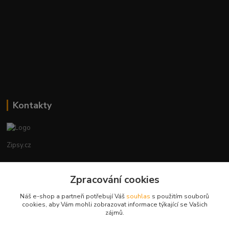
Kontakty
Zipsy.cz
Tomáš Prejza
+420774877333
Zpracování cookies
(Po-Čtv, 8-15 hod.)
Náš e-shop a partneři potřebují Váš
souhlas
s použitím souborů
cookies, aby Vám mohli zobrazovat informace týkající se Vašich
obchod@zipsy.cz
zájmů.