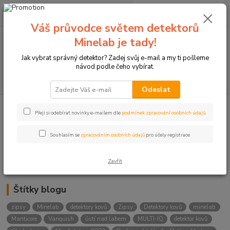
0
ks
+420774877333
za
0 Kč
(Po-Čtv, 8-15 hod.)
Váš průvodce světem detektorů
Minelab je tady!
Menu
Jak vybrat správný detektor? Zadej svůj e-mail a my ti pošleme
návod podle čeho vybírat.
Hledat
Odeslat
Přeji si odebírat novinky e-mailem dle
podmínek zpracování osobních údajů
.
Kategorie blogu
Detektory
Souhlasím se
zpracováním osobních údajů
pro účely registrace.
Lukostřelba
Zavřít
Štítky blogu
zipsy
Minelab
detektory kovů
Zipsy
Detektory kovů
minelab
Manticore
Vanquish
ústí nad labem
MULTI-IQ
detektor kovů