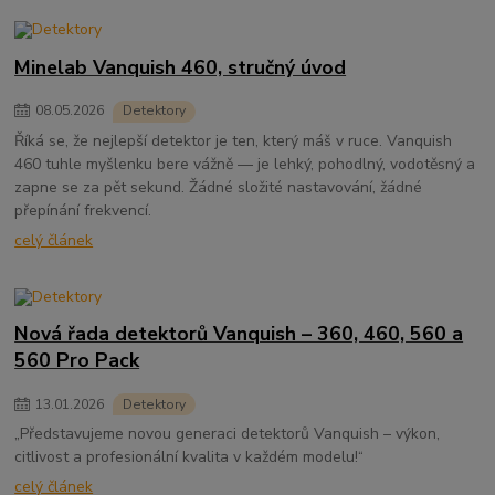
Minelab Vanquish 460, stručný úvod
08
.
05
.
2026
Detektory
Říká se, že nejlepší detektor je ten, který máš v ruce. Vanquish
460 tuhle myšlenku bere vážně — je lehký, pohodlný, vodotěsný a
zapne se za pět sekund. Žádné složité nastavování, žádné
přepínání frekvencí.
celý článek
Nová řada detektorů Vanquish – 360, 460, 560 a
560 Pro Pack
13
.
01
.
2026
Detektory
„Představujeme novou generaci detektorů Vanquish – výkon,
citlivost a profesionální kvalita v každém modelu!“
celý článek