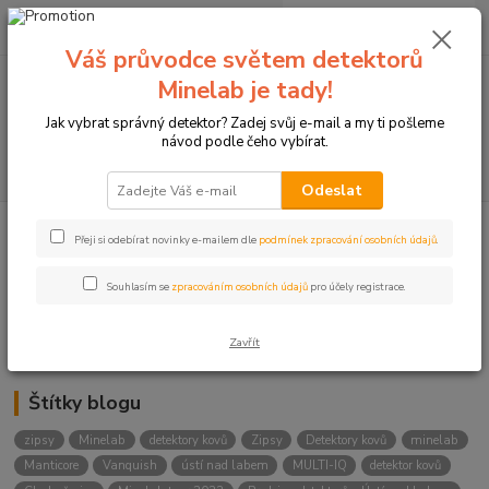
0
ks
+420774877333
za
0 Kč
(Po-Čtv, 8-15 hod.)
Váš průvodce světem detektorů
Minelab je tady!
Menu
Jak vybrat správný detektor? Zadej svůj e-mail a my ti pošleme
návod podle čeho vybírat.
Hledat
Odeslat
Přeji si odebírat novinky e-mailem dle
podmínek zpracování osobních údajů
.
Kategorie blogu
Detektory
Souhlasím se
zpracováním osobních údajů
pro účely registrace.
Lukostřelba
Zavřít
Štítky blogu
zipsy
Minelab
detektory kovů
Zipsy
Detektory kovů
minelab
Manticore
Vanquish
ústí nad labem
MULTI-IQ
detektor kovů