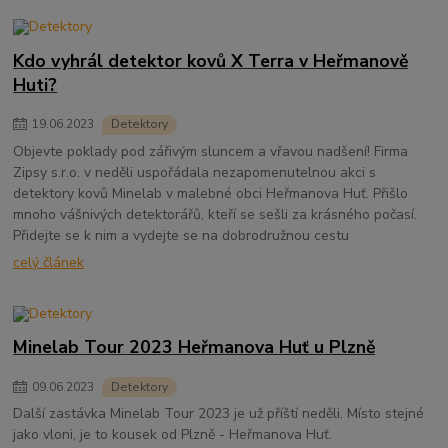
Kdo vyhrál detektor kovů X Terra v Heřmanově
Huti?
19
.
06
.
2023
Detektory
Objevte poklady pod zářivým sluncem a vřavou nadšení! Firma
Zipsy s.r.o. v neděli uspořádala nezapomenutelnou akci s
detektory kovů Minelab v malebné obci Heřmanova Huť. Přišlo
mnoho vášnivých detektorářů, kteří se sešli za krásného počasí.
Přidejte se k nim a vydejte se na dobrodružnou cestu
celý článek
Minelab Tour 2023 Heřmanova Huť u Plzně
09
.
06
.
2023
Detektory
Další zastávka Minelab Tour 2023 je už příští neděli. Místo stejné
jako vloni, je to kousek od Plzně - Heřmanova Huť.