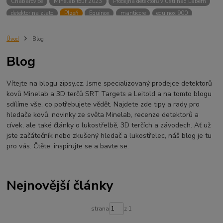
Chabařovice
Minelab tour 2023
Prodejna detektorů v Ústí nad Labem
detektor na zlato
Plzeň
Equinox
manticore
equinox 900
Minelab Manticore
návod
X terra
Equinox 700
Sraz detektorů
Sraz detektorářů
Minelab X-Terra Pro
prodej detektorů
chabařovice
Úvod
Blog
3D terč
akce
Detektor
360
460
Ústí nad Labem
Blog
ÚSTÍ NAD LABEM
GPZ 8000 THREE COIL PACK
vodotěsný detektor
nastavení detektoru
seriál
Pokročilé nastavení
Adventure menu
Vítejte na blogu zipsy.cz. Jsme specializovaný prodejce detektorů
Jídlo na cesty
Mníšek u Liberece
Karlovy Vary
Equinox 900
kovů Minelab a 3D terčů SRT Targets a Leitold a na tomto blogu
Soutěž o detektor
Severní Čechy
hledání pokladů
sdílíme vše, co potřebujete vědět. Najdete zde tipy a rady pro
technologie Multi IQ
hledače kovů, novinky ze světa Minelab, recenze detektorů a
cívek, ale také články o lukostřelbě, 3D terčích a závodech. Ať už
jste začátečník nebo zkušený hledač a lukostřelec, náš blog je tu
pro vás. Čtěte, inspirujte se a bavte se.
Nejnovější články
strana
z 1