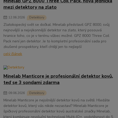
Minelab GPZ 8000 Three Coil Pack, nová jednička
mezi detektory na zlato
12
.
06
.
2026
Detektory
Zlatokopecký svět se dočkal. Minelab představil GPZ 8000, svůj
nejnovější a nejvýkonnější detektor na zlato, který posouvá
hranice toho, co je v terénu vůbec možné. GPZ 8000 Three Coil
Pack není jen detektor. Je to kompletní profesionální sada pro
zkušené prospektory, kteří chtějí jen to nejlepší
celý článek
Minelab Manticore je profesionální detektor kovů,
teď se 3 sondami zdarma
09
.
06
.
2026
Detektory
Minelab Manticore je nejsilnější detektor kovů na světě. Hledáte
detektor kovů, který vás nikde nezastaví? Minelab Manticore je
špičkový profesionální detektor kovů australské značky Minelab,
který kombinuje revoluční technologii Multi-IQ+, vodotěsnost do 5