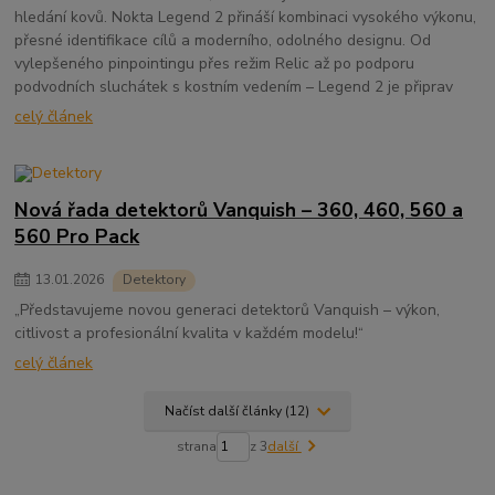
hledání kovů. Nokta Legend 2 přináší kombinaci vysokého výkonu,
přesné identifikace cílů a moderního, odolného designu. Od
vylepšeného pinpointingu přes režim Relic až po podporu
podvodních sluchátek s kostním vedením – Legend 2 je připrav
celý článek
Nová řada detektorů Vanquish – 360, 460, 560 a
560 Pro Pack
13
.
01
.
2026
Detektory
„Představujeme novou generaci detektorů Vanquish – výkon,
citlivost a profesionální kvalita v každém modelu!“
celý článek
Načíst další články (12)
strana
z 3
další