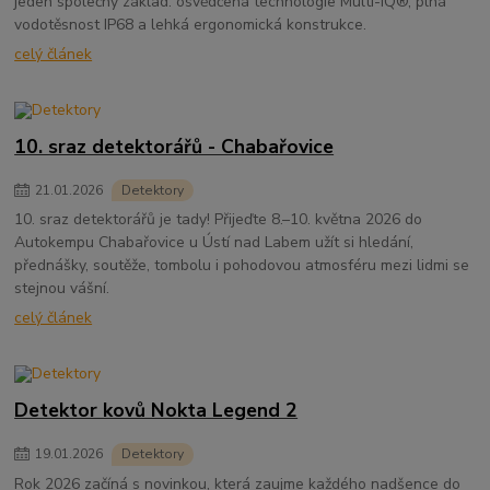
jeden společný základ: osvědčená technologie Multi-IQ®, plná
vodotěsnost IP68 a lehká ergonomická konstrukce.
celý článek
10. sraz detektorářů - Chabařovice
21
.
01
.
2026
Detektory
10. sraz detektorářů je tady! Přijeďte 8.–10. května 2026 do
Autokempu Chabařovice u Ústí nad Labem užít si hledání,
přednášky, soutěže, tombolu i pohodovou atmosféru mezi lidmi se
stejnou vášní.
celý článek
Detektor kovů Nokta Legend 2
19
.
01
.
2026
Detektory
Rok 2026 začíná s novinkou, která zaujme každého nadšence do