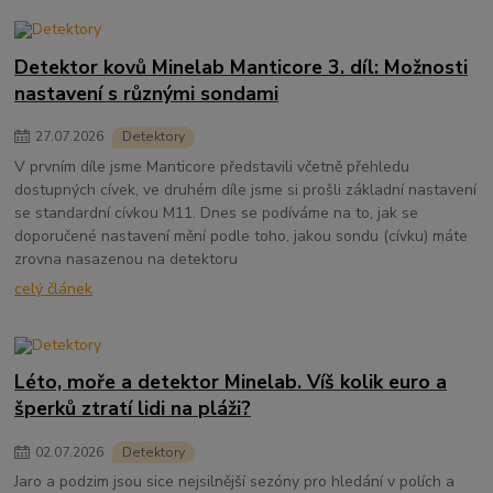
Detektor kovů Minelab Manticore 3. díl: Možnosti
nastavení s různými sondami
27
.
07
.
2026
Detektory
V prvním díle jsme Manticore představili včetně přehledu
dostupných cívek, ve druhém díle jsme si prošli základní nastavení
se standardní cívkou M11. Dnes se podíváme na to, jak se
doporučené nastavení mění podle toho, jakou sondu (cívku) máte
zrovna nasazenou na detektoru
celý článek
Léto, moře a detektor Minelab. Víš kolik euro a
šperků ztratí lidi na pláži?
02
.
07
.
2026
Detektory
Jaro a podzim jsou sice nejsilnější sezóny pro hledání v polích a