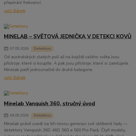
přepínání frekvencí.
celý článek
MINELAB – SVĚTOVÁ JEDNIČKA V DETEKCI KOVŮ
07
.
05
.
2026
Detektory
Od australských zlatých polí až na bojiště celého světa Jsou
přístroje, které si koupíte. A pak jsou přístroje, které si zamilujete.
Minelab patří jednoznačně do druhé kategorie.
celý článek
Minelab Vanquish 360, stručný úvod
04
.
05
.
2026
Detektory
Minelab právě uvedl na trh novou generaci své oblíbené řady —
detektory Vanquish 360, 460, 560 a 560 Pro Pack. Čtyři modely,