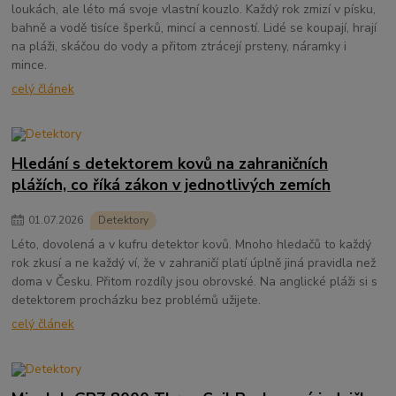
loukách, ale léto má svoje vlastní kouzlo. Každý rok zmizí v písku,
bahně a vodě tisíce šperků, mincí a cenností. Lidé se koupají, hrají
na pláži, skáčou do vody a přitom ztrácejí prsteny, náramky i
mince.
celý článek
Hledání s detektorem kovů na zahraničních
plážích, co říká zákon v jednotlivých zemích
01
.
07
.
2026
Detektory
Léto, dovolená a v kufru detektor kovů. Mnoho hledačů to každý
rok zkusí a ne každý ví, že v zahraničí platí úplně jiná pravidla než
doma v Česku. Přitom rozdíly jsou obrovské. Na anglické pláži si s
detektorem procházku bez problémů užijete.
celý článek