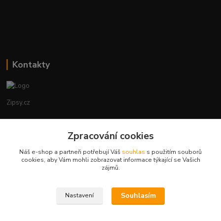
Kontakty
Zipsy.cz
Tomáš Prejza
Zpracování cookies
+420774877333
(Po-Čtv, 8-15 hod.)
Náš e-shop a partneři potřebují Váš
souhlas
s použitím souborů
cookies, aby Vám mohli zobrazovat informace týkající se Vašich
obchod@zipsy.cz
zájmů.
Souhlasím
Nastavení