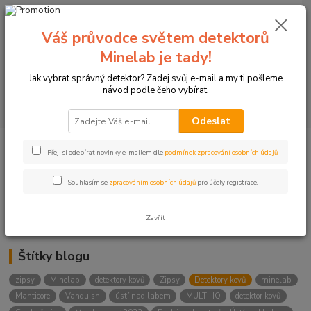
0
ks
+420774877333
za
0 Kč
(Po-Čtv, 8-15 hod.)
Váš průvodce světem detektorů
Minelab je tady!
Menu
Jak vybrat správný detektor? Zadej svůj e-mail a my ti pošleme
návod podle čeho vybírat.
Hledat
Odeslat
Přeji si odebírat novinky e-mailem dle
podmínek zpracování osobních údajů
.
Kategorie blogu
Detektory
Souhlasím se
zpracováním osobních údajů
pro účely registrace.
Lukostřelba
Zavřít
Štítky blogu
zipsy
Minelab
detektory kovů
Zipsy
Detektory kovů
minelab
Manticore
Vanquish
ústí nad labem
MULTI-IQ
detektor kovů