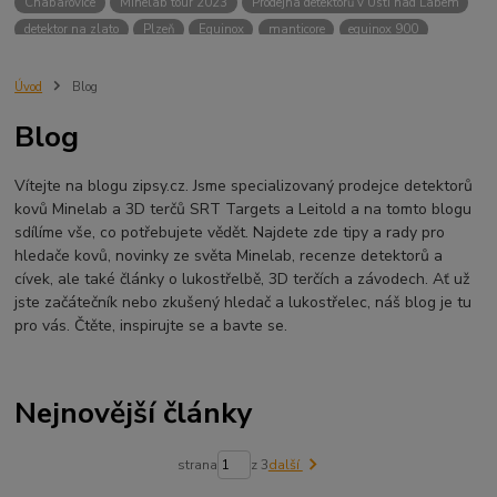
Chabařovice
Minelab tour 2023
Prodejna detektorů v Ústí nad Labem
detektor na zlato
Plzeň
Equinox
manticore
equinox 900
Minelab Manticore
návod
X terra
Equinox 700
Sraz detektorů
Sraz detektorářů
Minelab X-Terra Pro
prodej detektorů
chabařovice
Úvod
Blog
3D terč
akce
Detektor
360
460
Ústí nad Labem
Blog
ÚSTÍ NAD LABEM
GPZ 8000 THREE COIL PACK
vodotěsný detektor
nastavení detektoru
seriál
Pokročilé nastavení
Adventure menu
Vítejte na blogu zipsy.cz. Jsme specializovaný prodejce detektorů
Jídlo na cesty
Mníšek u Liberece
Karlovy Vary
Equinox 900
kovů Minelab a 3D terčů SRT Targets a Leitold a na tomto blogu
Soutěž o detektor
Severní Čechy
hledání pokladů
sdílíme vše, co potřebujete vědět. Najdete zde tipy a rady pro
technologie Multi IQ
hledače kovů, novinky ze světa Minelab, recenze detektorů a
cívek, ale také články o lukostřelbě, 3D terčích a závodech. Ať už
jste začátečník nebo zkušený hledač a lukostřelec, náš blog je tu
pro vás. Čtěte, inspirujte se a bavte se.
Nejnovější články
strana
z 3
další