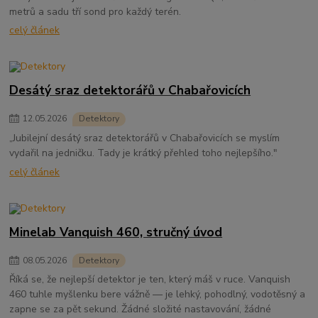
metrů a sadu tří sond pro každý terén.
celý článek
Desátý sraz detektorářů v Chabařovicích
12
.
05
.
2026
Detektory
„Jubilejní desátý sraz detektorářů v Chabařovicích se myslím
vydařil na jedničku. Tady je krátký přehled toho nejlepšího."
celý článek
Minelab Vanquish 460, stručný úvod
08
.
05
.
2026
Detektory
Říká se, že nejlepší detektor je ten, který máš v ruce. Vanquish
460 tuhle myšlenku bere vážně — je lehký, pohodlný, vodotěsný a
zapne se za pět sekund. Žádné složité nastavování, žádné