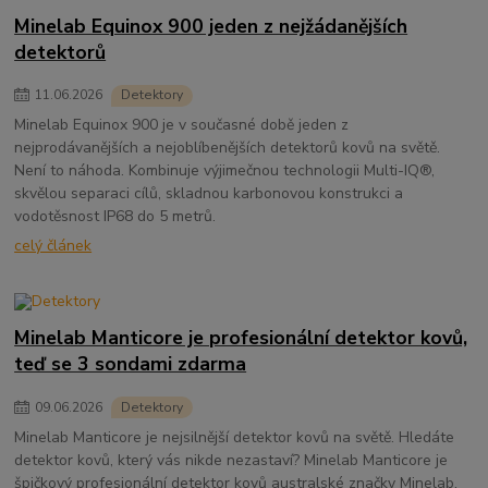
Minelab Equinox 900 jeden z nejžádanějších
detektorů
11
.
06
.
2026
Detektory
Minelab Equinox 900 je v současné době jeden z
nejprodávanějších a nejoblíbenějších detektorů kovů na světě.
Není to náhoda. Kombinuje výjimečnou technologii Multi-IQ®,
skvělou separaci cílů, skladnou karbonovou konstrukci a
vodotěsnost IP68 do 5 metrů.
celý článek
Minelab Manticore je profesionální detektor kovů,
teď se 3 sondami zdarma
09
.
06
.
2026
Detektory
Minelab Manticore je nejsilnější detektor kovů na světě. Hledáte
detektor kovů, který vás nikde nezastaví? Minelab Manticore je
špičkový profesionální detektor kovů australské značky Minelab,