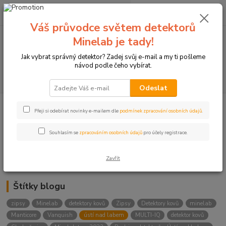
0
ks
+420774877333
za
0 Kč
(Po-Čtv, 8-15 hod.)
Váš průvodce světem detektorů
Minelab je tady!
Menu
Jak vybrat správný detektor? Zadej svůj e-mail a my ti pošleme
návod podle čeho vybírat.
Hledat
Odeslat
Přeji si odebírat novinky e-mailem dle
podmínek zpracování osobních údajů
.
Kategorie blogu
Detektory
Souhlasím se
zpracováním osobních údajů
pro účely registrace.
Lukostřelba
Zavřít
Štítky blogu
zipsy
Minelab
detektory kovů
Zipsy
Detektory kovů
minelab
Manticore
Vanquish
ústí nad labem
MULTI-IQ
detektor kovů