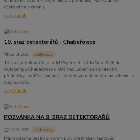
si detektor včas a získejte místo v pořadníku. Naskladnění
očekáváme v červnu.
celý článek
10. sraz detektorářů - Chabařovice
21
.
01
.
2026
Detektory
10. sraz detektorářů je tady! Přijeďte 8.–10. května 2026 do
Autokempu Chabařovice u Ústí nad Labem užít si hledání,
přednášky, soutěže, tombolu i pohodovou atmosféru mezi lidmi se
stejnou vášní.
celý článek
POZVÁNKA NA 9. SRAZ DETEKTORÁŘŮ
10
.
02
.
2025
Detektory
Připravili jsme pestrý program plný přednášek, testování