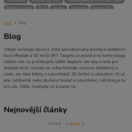
Chabařovice
Minelab tour 2023
Prodejna detektorů v Ústí nad Labem
detektor na zlato
Plzeň
Equinox
manticore
equinox 900
Minelab Manticore
návod
X terra
Equinox 700
Sraz detektorů
Sraz detektorářů
Minelab X-Terra Pro
prodej detektorů
chabařovice
Úvod
Blog
3D terč
akce
Detektor
360
460
Ústí nad Labem
Blog
ÚSTÍ NAD LABEM
GPZ 8000 THREE COIL PACK
vodotěsný detektor
nastavení detektoru
seriál
Pokročilé nastavení
Adventure menu
Vítejte na blogu zipsy.cz. Jsme specializovaný prodejce detektorů
Jídlo na cesty
Mníšek u Liberece
Karlovy Vary
Equinox 900
kovů Minelab a 3D terčů SRT Targets a Leitold a na tomto blogu
Soutěž o detektor
Severní Čechy
hledání pokladů
sdílíme vše, co potřebujete vědět. Najdete zde tipy a rady pro
technologie Multi IQ
hledače kovů, novinky ze světa Minelab, recenze detektorů a
cívek, ale také články o lukostřelbě, 3D terčích a závodech. Ať už
jste začátečník nebo zkušený hledač a lukostřelec, náš blog je tu
pro vás. Čtěte, inspirujte se a bavte se.
Nejnovější články
strana
z 2
další