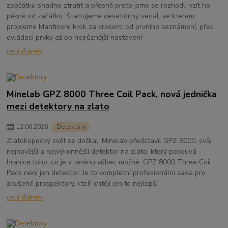
zpočátku snadno ztratit a přesně proto jsme se rozhodli vzít ho
pěkně od začátku. Startujeme desetidílný seriál, ve kterém
projdeme Manticore krok za krokem: od prvního seznámení, přes
ovládací prvky až po nejrůznější nastavení
celý článek
Minelab GPZ 8000 Three Coil Pack, nová jednička
mezi detektory na zlato
12
.
06
.
2026
Detektory
Zlatokopecký svět se dočkal. Minelab představil GPZ 8000, svůj
nejnovější a nejvýkonnější detektor na zlato, který posouvá
hranice toho, co je v terénu vůbec možné. GPZ 8000 Three Coil
Pack není jen detektor. Je to kompletní profesionální sada pro
zkušené prospektory, kteří chtějí jen to nejlepší
celý článek