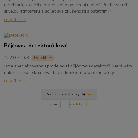
detektorů, soutěží a přátelského posezení u ohně. Přijďte si užít
skvělou atmosféru a sdílet své zkušenosti s ostatními!"
celý článek
Půjčovna detektorů kovů
23
.
08
.
2023
Detektory
Jsme specializovanou prodejnou i půjčovnou detektorů, která vám
nabízí širokou škálu kvalitních detektorů pro různé účely.
celý článek
Načíst další články (6)
strana
z 2
další