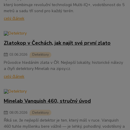
který kombinuje revoluční technologii Multi-IQ+, vodotěsnost do 5
metrů a sadu tří sond pro každý terén.
celý článek
Zlatokop v Čechách, jak najít své první zlato
03
.
06
.
2026
Detektory
Průvodce hledáním zlata v ČR. Nejlepší lokality, historické nálezy
a čtyři detektory Minelab na zipsy.cz.
celý článek
Minelab Vanquish 460, stručný úvod
08
.
05
.
2026
Detektory
Říká se, že nejlepší detektor je ten, který máš v ruce. Vanquish
460 tuhle myšlenku bere vážně — je lehký, pohodlný, vodotěsný a