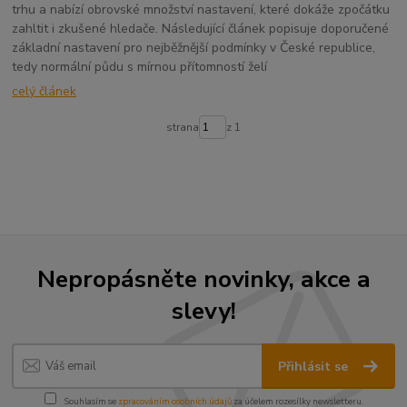
trhu a nabízí obrovské množství nastavení, které dokáže zpočátku
zahltit i zkušené hledače. Následující článek popisuje doporučené
základní nastavení pro nejběžnější podmínky v České republice,
tedy normální půdu s mírnou přítomností želí
celý článek
strana
z 1
Nepropásněte novinky, akce a
slevy!
Přihlásit se
Souhlasím se
zpracováním osobních údajů
za účelem rozesílky newsletteru.