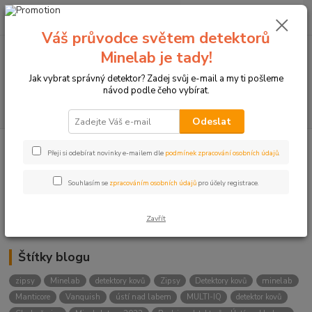
0
ks
+420774877333
za
0 Kč
(Po-Čtv, 8-15 hod.)
Váš průvodce světem detektorů
Minelab je tady!
Menu
Jak vybrat správný detektor? Zadej svůj e-mail a my ti pošleme
návod podle čeho vybírat.
Hledat
Odeslat
Přeji si odebírat novinky e-mailem dle
podmínek zpracování osobních údajů
.
Kategorie blogu
Detektory
Souhlasím se
zpracováním osobních údajů
pro účely registrace.
Lukostřelba
Zavřít
Štítky blogu
zipsy
Minelab
detektory kovů
Zipsy
Detektory kovů
minelab
Manticore
Vanquish
ústí nad labem
MULTI-IQ
detektor kovů