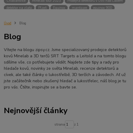
Chabařovice
Minelab tour 2023
Prodejna detektorů v Ústí nad Labem
detektor na zlato
Plzeň
Equinox
manticore
equinox 900
Minelab Manticore
návod
X terra
Equinox 700
Sraz detektorů
Sraz detektorářů
Minelab X-Terra Pro
prodej detektorů
chabařovice
Úvod
Blog
3D terč
akce
Detektor
360
460
Ústí nad Labem
Blog
ÚSTÍ NAD LABEM
GPZ 8000 THREE COIL PACK
vodotěsný detektor
nastavení detektoru
seriál
Pokročilé nastavení
Adventure menu
Vítejte na blogu zipsy.cz. Jsme specializovaný prodejce detektorů
Jídlo na cesty
Mníšek u Liberece
Karlovy Vary
Equinox 900
kovů Minelab a 3D terčů SRT Targets a Leitold a na tomto blogu
Soutěž o detektor
Severní Čechy
hledání pokladů
sdílíme vše, co potřebujete vědět. Najdete zde tipy a rady pro
technologie Multi IQ
hledače kovů, novinky ze světa Minelab, recenze detektorů a
cívek, ale také články o lukostřelbě, 3D terčích a závodech. Ať už
jste začátečník nebo zkušený hledač a lukostřelec, náš blog je tu
pro vás. Čtěte, inspirujte se a bavte se.
Nejnovější články
strana
z 1