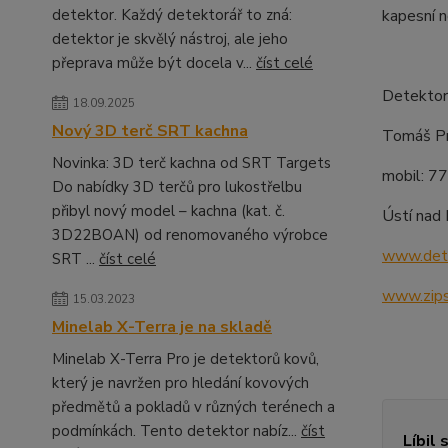
detektor. Každý detektorář to zná:
kapesní n
detektor je skvělý nástroj, ale jeho
přeprava může být docela v...
číst celé
Detektor
18.09.2025
Nový 3D terč SRT kachna
Tomáš Pr
Novinka: 3D terč kachna od SRT Targets
mobil: 7
Do nabídky 3D terčů pro lukostřelbu
přibyl nový model – kachna (kat. č.
Ústí nad
3D22BOAN) od renomovaného výrobce
www.dete
SRT ...
číst celé
www.zips
15.03.2023
Minelab X-Terra je na skladě
Minelab X-Terra Pro je detektorů kovů,
který je navržen pro hledání kovových
předmětů a pokladů v různých terénech a
podmínkách. Tento detektor nabíz...
číst
Líbil 