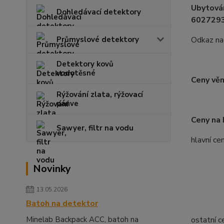
Ubytován
Dohledávací detektory
6027293
Průmyslové detektory
Odkaz na
Detektory kovů
vodotěsné
Ceny vě
Rýžování zlata, rýžovací
pánve
Ceny na 
Sawyer, filtr na vodu
hlavní ce
Minel
Novinky
Minel
13.05.2026
Minel
Batoh na detektor
Minelab Backpack ACC, batoh na
ostatní c