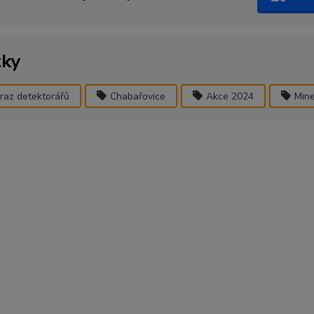
tky
raz detektorářů
Chabařovice
Akce 2024
Min