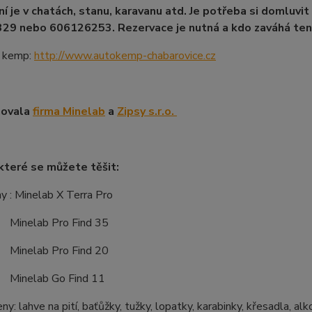
í je v chatách, stanu, karavanu atd. Je potřeba si domluvit r
29 nebo 606126253. Rezervace je nutná a kdo zaváhá ten 
 kemp:
http://www.autokemp-chabarovice.cz
novala
firma Minelab
a
Zipsy s.r.o.
které se můžete těšit:
ny : Minelab X Terra Pro
ab Pro Find 35
ab Pro Find 20
ab Go Find 11
eny: lahve na pití, baťůžky, tužky, lopatky, karabinky, křesadla, al