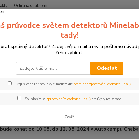
akty
Ochrana soukromí
Nevíte
š průvodce světem detektorů Minelab
Hledat
+420
(Po-Čt
tady!
ybrat správný detektor? Zadej svůj e-mail a my ti pošleme návod
Blog
Detektory
8. sraz detektorářů v Chabařovicích 10-12. 5. 2024
čeho vybírat.
2024
Odeslat
ory
raz detektorářů v Chabařovicích 
Přeji si odebírat novinky e-mailem dle
podmínek zpracování osobních údajů
.
Souhlasím se
zpracováním osobních údajů
pro účely registrace.
ařovický sraz detektorářů
s na již 8. sraz milovníků hledání historie s detektorem.
Zavřít
 bude konat od 10
.05. do 12. 05. 2024
v Autokempu Chabařo