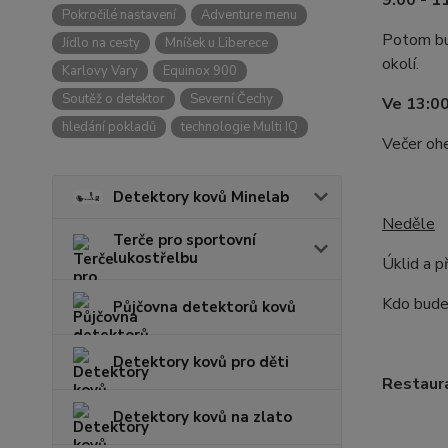
9:00 - 1
Pokročilé nastavení
Adventure menu
Potom bud
Jídlo na cesty
Mníšek u Liberece
okolí.
Karlovy Vary
Equinox 900
Soutěž o detektor
Severní Čechy
Ve 13:00
hledání pokladů
technologie Multi IQ
Večer ohe
Detektory kovů Minelab
Neděle
Terče pro sportovní
lukostřelbu
Úklid a p
Kdo bude 
Půjčovna detektorů kovů
Detektory kovů pro děti
Restaura
Detektory kovů na zlato