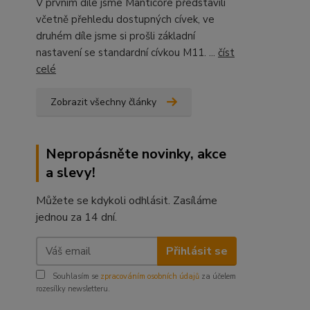
V prvním díle jsme Manticore představili
včetně přehledu dostupných cívek, ve
druhém díle jsme si prošli základní
nastavení se standardní cívkou M11. ...
číst
celé
Zobrazit všechny články
Nepropásněte novinky, akce
a slevy!
Můžete se kdykoli odhlásit. Zasíláme
jednou za 14 dní.
Přihlásit se
Souhlasím se
zpracováním osobních údajů
za účelem
rozesílky newsletteru.