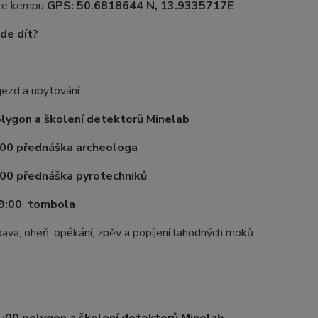
ce kempu
GPS: 50.6818644 N, 13.9335717E
de dít?
jezd a ubytování
lygon a školení detektorů Minelab
:00 přednáška archeologa
:00 přednáška pyrotechniků
19:00 tombola
ava, oheň, opékání, zpěv a popíjení lahodných moků