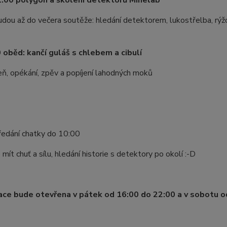
1:00 polygon a školení detektorů Minelab
ou až do večera soutěže: hledání detektorem, lukostřelba, rýžov
 oběd: kančí guláš s chlebem a cibulí
ň, opékání, zpěv a popíjení lahodných moků
ředání chatky do 10:00
mít chuť a sílu, hledání historie s detektory po okolí :-D
ce bude otevřena v pátek od 16:00 do 22:00 a v sobotu o