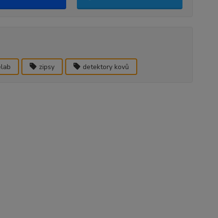
elab
zipsy
detektory kovů