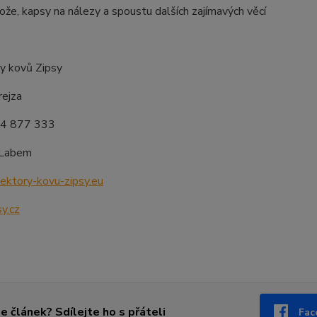
ože, kapsy na nálezy a spoustu dalších zajímavých věcí
y kovů Zipsy
ejza
74 877 333
 Labem
ktory-kovu-zipsy.eu
y.cz
se článek? Sdílejte ho s přáteli
Fac