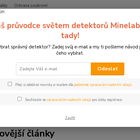
akty
Ochrana soukromí
Nevíte
š průvodce světem detektorů Minelab
Hledat
+420
(Po-Čt
tady!
ybrat správný detektor? Zadej svůj e-mail a my ti pošleme návod
Blog
čeho vybírat.
Odeslat
a blogu zipsy.cz. Jsme specializovaný prodejce detektorů kovů 
Přeji si odebírat novinky e-mailem dle
podmínek zpracování osobních údajů
.
líme vše, co potřebujete vědět. Najdete zde tipy a rady pro hle
ale také články o lukostřelbě, 3D terčích a závodech. Ať už jste 
Souhlasím se
zpracováním osobních údajů
pro účely registrace.
s. Čtěte, inspirujte se a bavte se.
Zavřít
ovější články