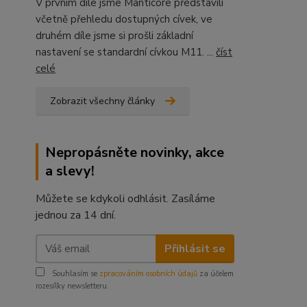
V prvním díle jsme Manticore představili
včetně přehledu dostupných cívek, ve
druhém díle jsme si prošli základní
nastavení se standardní cívkou M11. ...
číst
celé
Zobrazit všechny články
Nepropásněte novinky, akce
a slevy!
Můžete se kdykoli odhlásit. Zasíláme
jednou za 14 dní.
Přihlásit se
Souhlasím se
zpracováním osobních údajů
za účelem
rozesílky newsletteru.