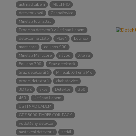
ústí nad labem
MULTI-IQ
detektor kovů
Chabařovice
Minelab tour 2023
Prodejna detektorů v Ústí nad Labem
detektor na zlato
Plzeň
Equinox
manticore
equinox 900
Minelab Manticore
návod
X terra
Equinox 700
Sraz detektorů
Sraz detektorářů
Minelab X-Terra Pro
prodej detektorů
chabařovice
3D terč
akce
Detektor
360
460
Ústí nad Labem
ÚSTÍ NAD LABEM
GPZ 8000 THREE COIL PACK
vodotěsný detektor
nastavení detektoru
seriál