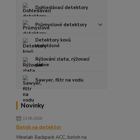
Dohledávací detektory
Průmyslové detektory
Detektory kovů
vodotěsné
Rýžování zlata, rýžovací
pánve
Sawyer, filtr na vodu
Novinky
13.05.2026
Batoh na detektor
Minelab Backpack ACC, batoh na