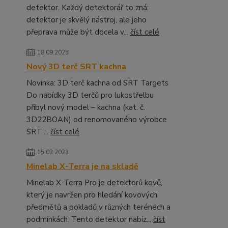
detektor. Každý detektorář to zná:
detektor je skvělý nástroj, ale jeho
přeprava může být docela v...
číst celé
18.09.2025
Nový 3D terč SRT kachna
Novinka: 3D terč kachna od SRT Targets
Do nabídky 3D terčů pro lukostřelbu
přibyl nový model – kachna (kat. č.
3D22BOAN) od renomovaného výrobce
SRT ...
číst celé
15.03.2023
Minelab X-Terra je na skladě
Minelab X-Terra Pro je detektorů kovů,
který je navržen pro hledání kovových
předmětů a pokladů v různých terénech a
podmínkách. Tento detektor nabíz...
číst