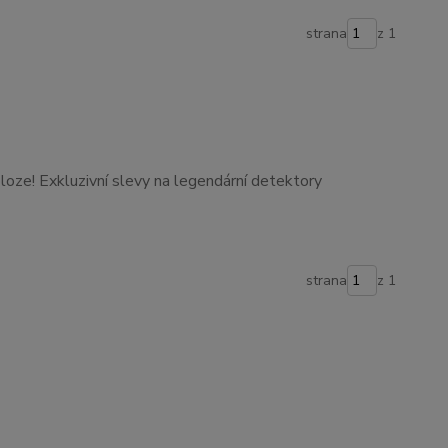
strana
z 1
loze! Exkluzivní slevy na legendární detektory
strana
z 1