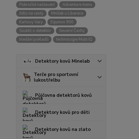
Pokročilé nastavení
Adventure menu
Jídlo na cesty
Mníšek u Liberece
Karlovy Vary
Equinox 900
Soutěž o detektor
Severní Čechy
hledání pokladů
technologie Multi IQ
Detektory kovů Minelab
Terče pro sportovní
lukostřelbu
Půjčovna detektorů kovů
Detektory kovů pro děti
Detektory kovů na zlato