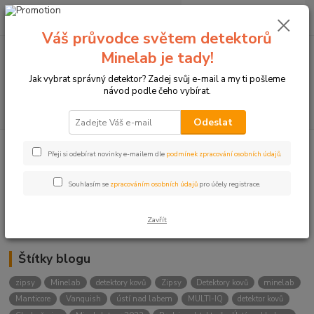
0
ks
+420774877333
za
0 Kč
(Po-Čtv, 8-15 hod.)
Váš průvodce světem detektorů
Minelab je tady!
Menu
Jak vybrat správný detektor? Zadej svůj e-mail a my ti pošleme
návod podle čeho vybírat.
Hledat
Odeslat
Přeji si odebírat novinky e-mailem dle
podmínek zpracování osobních údajů
.
Kategorie blogu
Detektory
Souhlasím se
zpracováním osobních údajů
pro účely registrace.
Lukostřelba
Zavřít
Štítky blogu
zipsy
Minelab
detektory kovů
Zipsy
Detektory kovů
minelab
Manticore
Vanquish
ústí nad labem
MULTI-IQ
detektor kovů