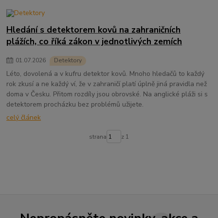
Hledání s detektorem kovů na zahraničních
plážích, co říká zákon v jednotlivých zemích
01
.
07
.
2026
Detektory
Léto, dovolená a v kufru detektor kovů. Mnoho hledačů to každý
rok zkusí a ne každý ví, že v zahraničí platí úplně jiná pravidla než
doma v Česku. Přitom rozdíly jsou obrovské. Na anglické pláži si s
detektorem procházku bez problémů užijete.
celý článek
strana
z 1
Nepropásněte novinky, akce a