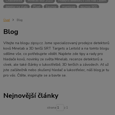
Chabařovice
Minelab tour 2023
Prodejna detektorů v Ústí nad Labem
detektor na zlato
Plzeň
Equinox
manticore
equinox 900
Minelab Manticore
návod
X terra
Equinox 700
Sraz detektorů
Sraz detektorářů
Minelab X-Terra Pro
prodej detektorů
chabařovice
Úvod
Blog
3D terč
akce
Detektor
360
460
Ústí nad Labem
Blog
ÚSTÍ NAD LABEM
GPZ 8000 THREE COIL PACK
vodotěsný detektor
nastavení detektoru
seriál
Pokročilé nastavení
Adventure menu
Vítejte na blogu zipsy.cz. Jsme specializovaný prodejce detektorů
Jídlo na cesty
Mníšek u Liberece
Karlovy Vary
Equinox 900
kovů Minelab a 3D terčů SRT Targets a Leitold a na tomto blogu
Soutěž o detektor
Severní Čechy
hledání pokladů
sdílíme vše, co potřebujete vědět. Najdete zde tipy a rady pro
technologie Multi IQ
hledače kovů, novinky ze světa Minelab, recenze detektorů a
cívek, ale také články o lukostřelbě, 3D terčích a závodech. Ať už
jste začátečník nebo zkušený hledač a lukostřelec, náš blog je tu
pro vás. Čtěte, inspirujte se a bavte se.
Nejnovější články
strana
z 1