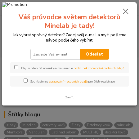
0
ks
+420774877333
za
0 Kč
(Po-Čtv, 8-15 hod.)
Váš průvodce světem detektorů
Minelab je tady!
Menu
Jak vybrat správný detektor? Zadej svůj e-mail a my ti pošleme
návod podle čeho vybírat.
Hledat
Odeslat
Přeji si odebírat novinky e-mailem dle
podmínek zpracování osobních údajů
.
Kategorie blogu
Detektory
Souhlasím se
zpracováním osobních údajů
pro účely registrace.
Lukostřelba
Zavřít
Štítky blogu
zipsy
Minelab
detektory kovů
Zipsy
Detektory kovů
minelab
Manticore
Vanquish
ústí nad labem
MULTI-IQ
detektor kovů