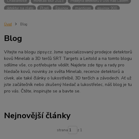
Chabařovice
Minelab tour 2023
Prodejna detektorů v Ústí nad Labem
detektor na zlato
Plzeň
Equinox
manticore
equinox 900
Minelab Manticore
návod
X terra
Equinox 700
Sraz detektorů
Sraz detektorářů
Minelab X-Terra Pro
prodej detektorů
chabařovice
Úvod
Blog
3D terč
akce
Detektor
360
460
Ústí nad Labem
Blog
ÚSTÍ NAD LABEM
GPZ 8000 THREE COIL PACK
vodotěsný detektor
nastavení detektoru
seriál
Pokročilé nastavení
Adventure menu
Vítejte na blogu zipsy.cz. Jsme specializovaný prodejce detektorů
Jídlo na cesty
Mníšek u Liberece
Karlovy Vary
Equinox 900
kovů Minelab a 3D terčů SRT Targets a Leitold a na tomto blogu
Soutěž o detektor
Severní Čechy
hledání pokladů
sdílíme vše, co potřebujete vědět. Najdete zde tipy a rady pro
technologie Multi IQ
hledače kovů, novinky ze světa Minelab, recenze detektorů a
cívek, ale také články o lukostřelbě, 3D terčích a závodech. Ať už
jste začátečník nebo zkušený hledač a lukostřelec, náš blog je tu
pro vás. Čtěte, inspirujte se a bavte se.
Nejnovější články
strana
z 1