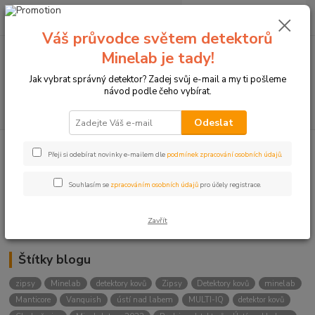
0
ks
+420774877333
za
0 Kč
(Po-Čtv, 8-15 hod.)
Váš průvodce světem detektorů
Minelab je tady!
Menu
Jak vybrat správný detektor? Zadej svůj e-mail a my ti pošleme
návod podle čeho vybírat.
Hledat
Odeslat
Přeji si odebírat novinky e-mailem dle
podmínek zpracování osobních údajů
.
Kategorie blogu
Detektory
Souhlasím se
zpracováním osobních údajů
pro účely registrace.
Lukostřelba
Zavřít
Štítky blogu
zipsy
Minelab
detektory kovů
Zipsy
Detektory kovů
minelab
Manticore
Vanquish
ústí nad labem
MULTI-IQ
detektor kovů