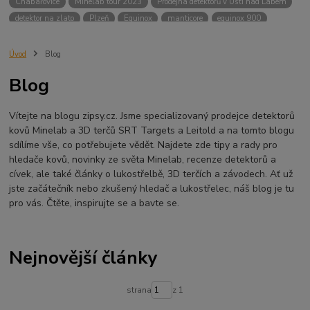
Chabařovice
Minelab tour 2023
Prodejna detektorů v Ústí nad Labem
detektor na zlato
Plzeň
Equinox
manticore
equinox 900
Minelab Manticore
návod
X terra
Equinox 700
Sraz detektorů
Sraz detektorářů
Minelab X-Terra Pro
prodej detektorů
chabařovice
Úvod
Blog
3D terč
akce
Detektor
360
460
Ústí nad Labem
Blog
ÚSTÍ NAD LABEM
GPZ 8000 THREE COIL PACK
vodotěsný detektor
nastavení detektoru
seriál
Pokročilé nastavení
Adventure menu
Vítejte na blogu zipsy.cz. Jsme specializovaný prodejce detektorů
Jídlo na cesty
Mníšek u Liberece
Karlovy Vary
Equinox 900
kovů Minelab a 3D terčů SRT Targets a Leitold a na tomto blogu
Soutěž o detektor
Severní Čechy
hledání pokladů
sdílíme vše, co potřebujete vědět. Najdete zde tipy a rady pro
technologie Multi IQ
hledače kovů, novinky ze světa Minelab, recenze detektorů a
cívek, ale také články o lukostřelbě, 3D terčích a závodech. Ať už
jste začátečník nebo zkušený hledač a lukostřelec, náš blog je tu
pro vás. Čtěte, inspirujte se a bavte se.
Nejnovější články
strana
z 1