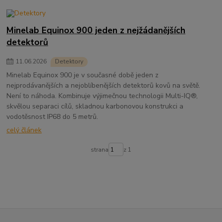
Minelab Equinox 900 jeden z nejžádanějších
detektorů
11
.
06
.
2026
Detektory
Minelab Equinox 900 je v současné době jeden z
nejprodávanějších a nejoblíbenějších detektorů kovů na světě.
Není to náhoda. Kombinuje výjimečnou technologii Multi-IQ®,
skvělou separaci cílů, skladnou karbonovou konstrukci a
vodotěsnost IP68 do 5 metrů.
celý článek
strana
z 1