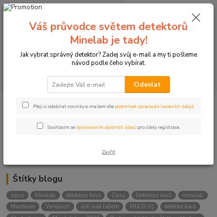
0
ks
+420774877333
za
0 Kč
(Po-Čtv, 8-15 hod.)
Váš průvodce světem detektorů
Minelab je tady!
Menu
Jak vybrat správný detektor? Zadej svůj e-mail a my ti pošleme
návod podle čeho vybírat.
Hledat
Odeslat
Přeji si odebírat novinky e-mailem dle
podmínek zpracování osobních údajů
.
Kategorie blogu
Detektory
Souhlasím se
zpracováním osobních údajů
pro účely registrace.
Lukostřelba
Zavřít
Štítky blogu
zipsy
Minelab
detektory kovů
Zipsy
Detektory kovů
minelab
Manticore
Vanquish
ústí nad labem
MULTI-IQ
detektor kovů