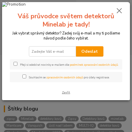
0
ks
+420774877333
za
0 Kč
(Po-Čtv, 8-15 hod.)
Váš průvodce světem detektorů
Minelab je tady!
Menu
Jak vybrat správný detektor? Zadej svůj e-mail a my ti pošleme
návod podle čeho vybírat.
Hledat
Odeslat
Přeji si odebírat novinky e-mailem dle
podmínek zpracování osobních údajů
.
Kategorie blogu
Detektory
Souhlasím se
zpracováním osobních údajů
pro účely registrace.
Lukostřelba
Zavřít
Štítky blogu
zipsy
Minelab
detektory kovů
Zipsy
Detektory kovů
minelab
Manticore
Vanquish
ústí nad labem
MULTI-IQ
detektor kovů