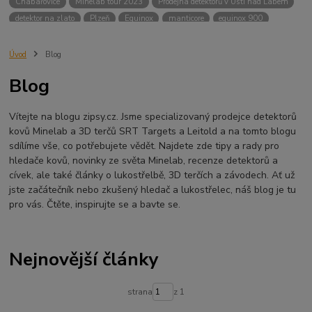
Chabařovice
Minelab tour 2023
Prodejna detektorů v Ústí nad Labem
detektor na zlato
Plzeň
Equinox
manticore
equinox 900
Minelab Manticore
návod
X terra
Equinox 700
Sraz detektorů
Sraz detektorářů
Minelab X-Terra Pro
prodej detektorů
chabařovice
Úvod
Blog
3D terč
akce
Detektor
360
460
Ústí nad Labem
Blog
ÚSTÍ NAD LABEM
GPZ 8000 THREE COIL PACK
vodotěsný detektor
nastavení detektoru
seriál
Pokročilé nastavení
Adventure menu
Vítejte na blogu zipsy.cz. Jsme specializovaný prodejce detektorů
Jídlo na cesty
Mníšek u Liberece
Karlovy Vary
Equinox 900
kovů Minelab a 3D terčů SRT Targets a Leitold a na tomto blogu
Soutěž o detektor
Severní Čechy
hledání pokladů
sdílíme vše, co potřebujete vědět. Najdete zde tipy a rady pro
technologie Multi IQ
hledače kovů, novinky ze světa Minelab, recenze detektorů a
cívek, ale také články o lukostřelbě, 3D terčích a závodech. Ať už
jste začátečník nebo zkušený hledač a lukostřelec, náš blog je tu
pro vás. Čtěte, inspirujte se a bavte se.
Nejnovější články
strana
z 1