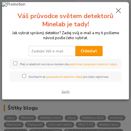
0
ks
+420774877333
za
0 Kč
(Po-Čtv, 8-15 hod.)
Váš průvodce světem detektorů
Minelab je tady!
Menu
Jak vybrat správný detektor? Zadej svůj e-mail a my ti pošleme
návod podle čeho vybírat.
Hledat
Odeslat
Přeji si odebírat novinky e-mailem dle
podmínek zpracování osobních údajů
.
Kategorie blogu
Detektory
Souhlasím se
zpracováním osobních údajů
pro účely registrace.
Lukostřelba
Zavřít
Štítky blogu
zipsy
Minelab
detektory kovů
Zipsy
Detektory kovů
minelab
Manticore
Vanquish
ústí nad labem
MULTI-IQ
detektor kovů