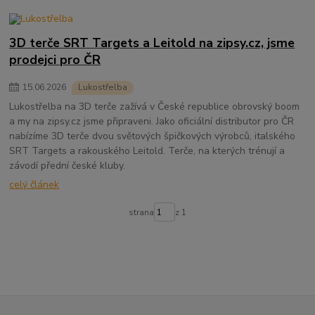
3D terče SRT Targets a Leitold na zipsy.cz, jsme
prodejci pro ČR
15
.
06
.
2026
Lukostřelba
Lukostřelba na 3D terče zažívá v České republice obrovský boom
a my na zipsy.cz jsme připraveni. Jako oficiální distributor pro ČR
nabízíme 3D terče dvou světových špičkových výrobců, italského
SRT Targets a rakouského Leitold. Terče, na kterých trénují a
závodí přední české kluby.
celý článek
strana
z 1