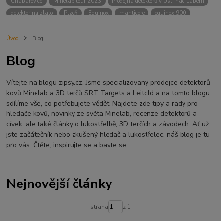
Chabařovice
Minelab tour 2023
Prodejna detektorů v Ústí nad Labem
detektor na zlato
Plzeň
Equinox
manticore
equinox 900
Minelab Manticore
návod
X terra
Equinox 700
Sraz detektorů
Sraz detektorářů
Minelab X-Terra Pro
prodej detektorů
chabařovice
Úvod
Blog
3D terč
akce
Detektor
360
460
Ústí nad Labem
Blog
ÚSTÍ NAD LABEM
GPZ 8000 THREE COIL PACK
vodotěsný detektor
nastavení detektoru
seriál
Pokročilé nastavení
Adventure menu
Vítejte na blogu zipsy.cz. Jsme specializovaný prodejce detektorů
Jídlo na cesty
Mníšek u Liberece
Karlovy Vary
Equinox 900
kovů Minelab a 3D terčů SRT Targets a Leitold a na tomto blogu
Soutěž o detektor
Severní Čechy
hledání pokladů
sdílíme vše, co potřebujete vědět. Najdete zde tipy a rady pro
technologie Multi IQ
hledače kovů, novinky ze světa Minelab, recenze detektorů a
cívek, ale také články o lukostřelbě, 3D terčích a závodech. Ať už
jste začátečník nebo zkušený hledač a lukostřelec, náš blog je tu
pro vás. Čtěte, inspirujte se a bavte se.
Nejnovější články
strana
z 1