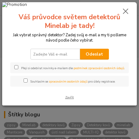
0
ks
+420774877333
za
0 Kč
(Po-Čtv, 8-15 hod.)
Váš průvodce světem detektorů
Minelab je tady!
Menu
Jak vybrat správný detektor? Zadej svůj e-mail a my ti pošleme
návod podle čeho vybírat.
Hledat
Odeslat
Přeji si odebírat novinky e-mailem dle
podmínek zpracování osobních údajů
.
Kategorie blogu
Detektory
Souhlasím se
zpracováním osobních údajů
pro účely registrace.
Lukostřelba
Zavřít
Štítky blogu
zipsy
Minelab
detektory kovů
Zipsy
Detektory kovů
minelab
Manticore
Vanquish
ústí nad labem
MULTI-IQ
detektor kovů