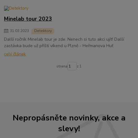
Minelab tour 2023
31
.
03
.
2023
Detektory
Další ročník Minelab tour je zde. Nenech si tuto akci ujít! Další
zastávka bude už příští víkend u Plzně - Heřmanova Huť
celý článek
strana
z 1
Nepropásněte novinky, akce a
slevy!