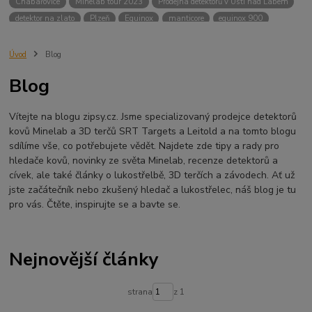
Chabařovice
Minelab tour 2023
Prodejna detektorů v Ústí nad Labem
detektor na zlato
Plzeň
Equinox
manticore
equinox 900
Minelab Manticore
návod
X terra
Equinox 700
Sraz detektorů
Sraz detektorářů
Minelab X-Terra Pro
prodej detektorů
chabařovice
Úvod
Blog
3D terč
akce
Detektor
360
460
Ústí nad Labem
Blog
ÚSTÍ NAD LABEM
GPZ 8000 THREE COIL PACK
vodotěsný detektor
nastavení detektoru
seriál
Pokročilé nastavení
Adventure menu
Vítejte na blogu zipsy.cz. Jsme specializovaný prodejce detektorů
Jídlo na cesty
Mníšek u Liberece
Karlovy Vary
Equinox 900
kovů Minelab a 3D terčů SRT Targets a Leitold a na tomto blogu
Soutěž o detektor
Severní Čechy
hledání pokladů
sdílíme vše, co potřebujete vědět. Najdete zde tipy a rady pro
technologie Multi IQ
hledače kovů, novinky ze světa Minelab, recenze detektorů a
cívek, ale také články o lukostřelbě, 3D terčích a závodech. Ať už
jste začátečník nebo zkušený hledač a lukostřelec, náš blog je tu
pro vás. Čtěte, inspirujte se a bavte se.
Nejnovější články
strana
z 1