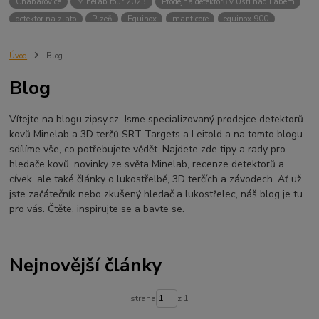
Chabařovice
Minelab tour 2023
Prodejna detektorů v Ústí nad Labem
detektor na zlato
Plzeň
Equinox
manticore
equinox 900
Minelab Manticore
návod
X terra
Equinox 700
Sraz detektorů
Sraz detektorářů
Minelab X-Terra Pro
prodej detektorů
chabařovice
Úvod
Blog
3D terč
akce
Detektor
360
460
Ústí nad Labem
Blog
ÚSTÍ NAD LABEM
GPZ 8000 THREE COIL PACK
vodotěsný detektor
nastavení detektoru
seriál
Pokročilé nastavení
Adventure menu
Vítejte na blogu zipsy.cz. Jsme specializovaný prodejce detektorů
Jídlo na cesty
Mníšek u Liberece
Karlovy Vary
Equinox 900
kovů Minelab a 3D terčů SRT Targets a Leitold a na tomto blogu
Soutěž o detektor
Severní Čechy
hledání pokladů
sdílíme vše, co potřebujete vědět. Najdete zde tipy a rady pro
technologie Multi IQ
hledače kovů, novinky ze světa Minelab, recenze detektorů a
cívek, ale také články o lukostřelbě, 3D terčích a závodech. Ať už
jste začátečník nebo zkušený hledač a lukostřelec, náš blog je tu
pro vás. Čtěte, inspirujte se a bavte se.
Nejnovější články
strana
z 1