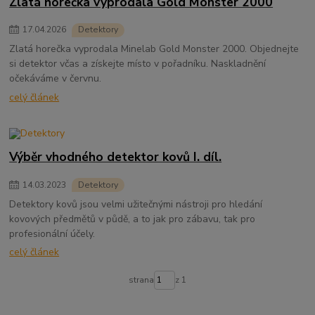
Zlatá horečka vyprodala Gold Monster 2000
17
.
04
.
2026
Detektory
Zlatá horečka vyprodala Minelab Gold Monster 2000. Objednejte
si detektor včas a získejte místo v pořadníku. Naskladnění
očekáváme v červnu.
celý článek
Výběr vhodného detektor kovů I. díl.
14
.
03
.
2023
Detektory
Detektory kovů jsou velmi užitečnými nástroji pro hledání
kovových předmětů v půdě, a to jak pro zábavu, tak pro
profesionální účely.
celý článek
strana
z 1