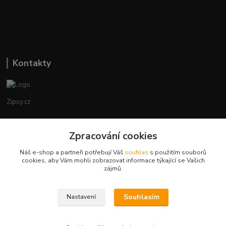
Kontakty
Zipsy.cz
Tomáš Prejza
Zpracování cookies
+420774877333
(Po-Čtv, 8-15 hod.)
Náš e-shop a partneři potřebují Váš
souhlas
s použitím souborů
cookies, aby Vám mohli zobrazovat informace týkající se Vašich
obchod@zipsy.cz
zájmů.
Souhlasím
Nastavení