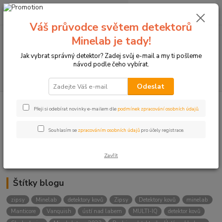
0
ks
+420774877333
za
0 Kč
(Po-Čtv, 8-15 hod.)
Váš průvodce světem detektorů
Minelab je tady!
Menu
Jak vybrat správný detektor? Zadej svůj e-mail a my ti pošleme
návod podle čeho vybírat.
Hledat
Odeslat
Přeji si odebírat novinky e-mailem dle
podmínek zpracování osobních údajů
.
Kategorie blogu
Detektory
Souhlasím se
zpracováním osobních údajů
pro účely registrace.
Lukostřelba
Zavřít
Štítky blogu
zipsy
Minelab
detektory kovů
Zipsy
Detektory kovů
minelab
Manticore
Vanquish
ústí nad labem
MULTI-IQ
detektor kovů