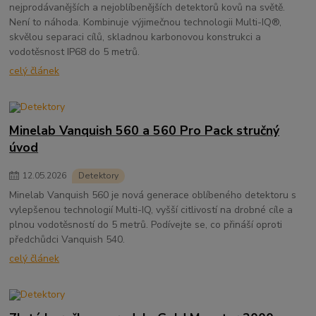
nejprodávanějších a nejoblíbenějších detektorů kovů na světě.
Není to náhoda. Kombinuje výjimečnou technologii Multi-IQ®,
skvělou separaci cílů, skladnou karbonovou konstrukci a
vodotěsnost IP68 do 5 metrů.
celý článek
Minelab Vanquish 560 a 560 Pro Pack stručný
úvod
12
.
05
.
2026
Detektory
Minelab Vanquish 560 je nová generace oblíbeného detektoru s
vylepšenou technologií Multi-IQ, vyšší citlivostí na drobné cíle a
plnou vodotěsností do 5 metrů. Podívejte se, co přináší oproti
předchůdci Vanquish 540.
celý článek