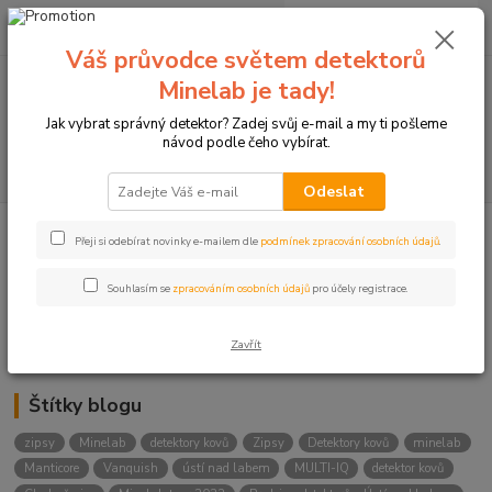
0
ks
+420774877333
za
0 Kč
(Po-Čtv, 8-15 hod.)
Váš průvodce světem detektorů
Minelab je tady!
Menu
Jak vybrat správný detektor? Zadej svůj e-mail a my ti pošleme
návod podle čeho vybírat.
Hledat
Odeslat
Přeji si odebírat novinky e-mailem dle
podmínek zpracování osobních údajů
.
Kategorie blogu
Detektory
Souhlasím se
zpracováním osobních údajů
pro účely registrace.
Lukostřelba
Zavřít
Štítky blogu
zipsy
Minelab
detektory kovů
Zipsy
Detektory kovů
minelab
Manticore
Vanquish
ústí nad labem
MULTI-IQ
detektor kovů