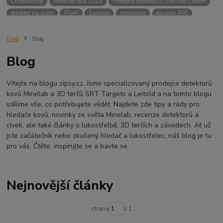
Chabařovice
Minelab tour 2023
Prodejna detektorů v Ústí nad Labem
detektor na zlato
Plzeň
Equinox
manticore
equinox 900
Minelab Manticore
návod
X terra
Equinox 700
Sraz detektorů
Sraz detektorářů
Minelab X-Terra Pro
prodej detektorů
chabařovice
Úvod
Blog
3D terč
akce
Detektor
360
460
Ústí nad Labem
Blog
ÚSTÍ NAD LABEM
GPZ 8000 THREE COIL PACK
vodotěsný detektor
nastavení detektoru
seriál
Pokročilé nastavení
Adventure menu
Vítejte na blogu zipsy.cz. Jsme specializovaný prodejce detektorů
Jídlo na cesty
Mníšek u Liberece
Karlovy Vary
Equinox 900
kovů Minelab a 3D terčů SRT Targets a Leitold a na tomto blogu
Soutěž o detektor
Severní Čechy
hledání pokladů
sdílíme vše, co potřebujete vědět. Najdete zde tipy a rady pro
technologie Multi IQ
hledače kovů, novinky ze světa Minelab, recenze detektorů a
cívek, ale také články o lukostřelbě, 3D terčích a závodech. Ať už
jste začátečník nebo zkušený hledač a lukostřelec, náš blog je tu
pro vás. Čtěte, inspirujte se a bavte se.
Nejnovější články
strana
z 1