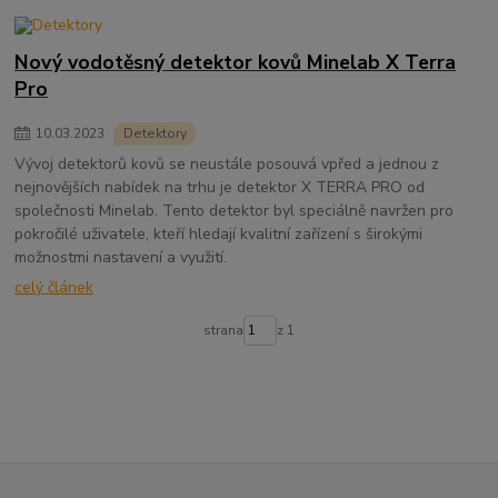
Nový vodotěsný detektor kovů Minelab X Terra
Pro
10
.
03
.
2023
Detektory
Vývoj detektorů kovů se neustále posouvá vpřed a jednou z
nejnovějších nabídek na trhu je detektor X TERRA PRO od
společnosti Minelab. Tento detektor byl speciálně navržen pro
pokročilé uživatele, kteří hledají kvalitní zařízení s širokými
možnostmi nastavení a využití.
celý článek
strana
z 1