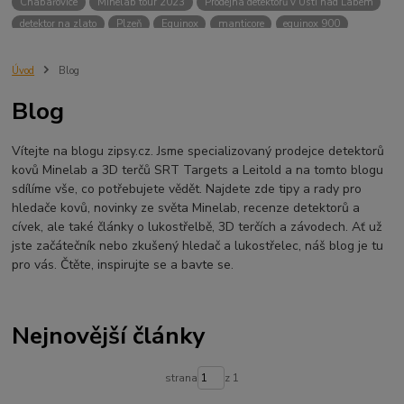
Chabařovice
Minelab tour 2023
Prodejna detektorů v Ústí nad Labem
detektor na zlato
Plzeň
Equinox
manticore
equinox 900
Minelab Manticore
návod
X terra
Equinox 700
Sraz detektorů
Sraz detektorářů
Minelab X-Terra Pro
prodej detektorů
chabařovice
Úvod
Blog
3D terč
akce
Detektor
360
460
Ústí nad Labem
Blog
ÚSTÍ NAD LABEM
GPZ 8000 THREE COIL PACK
vodotěsný detektor
nastavení detektoru
seriál
Pokročilé nastavení
Adventure menu
Vítejte na blogu zipsy.cz. Jsme specializovaný prodejce detektorů
Jídlo na cesty
Mníšek u Liberece
Karlovy Vary
Equinox 900
kovů Minelab a 3D terčů SRT Targets a Leitold a na tomto blogu
Soutěž o detektor
Severní Čechy
hledání pokladů
sdílíme vše, co potřebujete vědět. Najdete zde tipy a rady pro
technologie Multi IQ
hledače kovů, novinky ze světa Minelab, recenze detektorů a
cívek, ale také články o lukostřelbě, 3D terčích a závodech. Ať už
jste začátečník nebo zkušený hledač a lukostřelec, náš blog je tu
pro vás. Čtěte, inspirujte se a bavte se.
Nejnovější články
strana
z 1