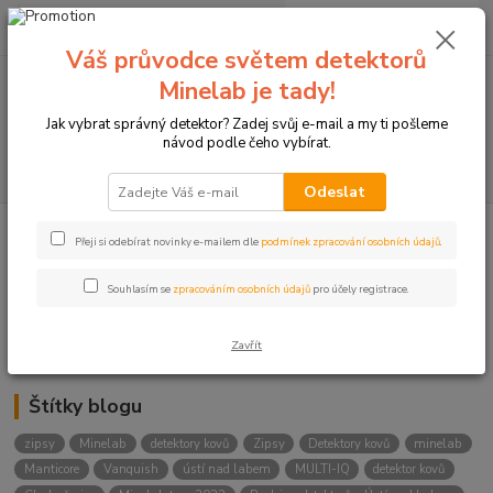
0
ks
+420774877333
za
0 Kč
(Po-Čtv, 8-15 hod.)
Váš průvodce světem detektorů
Minelab je tady!
Menu
Jak vybrat správný detektor? Zadej svůj e-mail a my ti pošleme
návod podle čeho vybírat.
Hledat
Odeslat
Přeji si odebírat novinky e-mailem dle
podmínek zpracování osobních údajů
.
Kategorie blogu
Detektory
Souhlasím se
zpracováním osobních údajů
pro účely registrace.
Lukostřelba
Zavřít
Štítky blogu
zipsy
Minelab
detektory kovů
Zipsy
Detektory kovů
minelab
Manticore
Vanquish
ústí nad labem
MULTI-IQ
detektor kovů