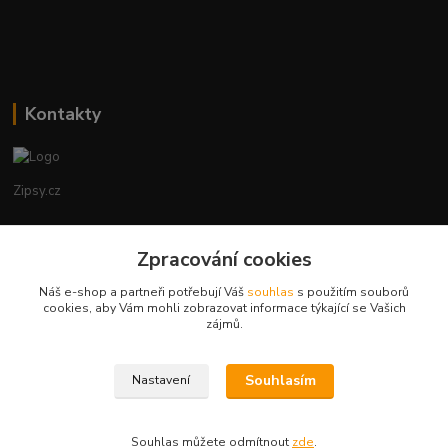
Kontakty
Zipsy.cz
Tomáš Prejza
+420774877333
Zpracování cookies
(Po-Čtv, 8-15 hod.)
Náš e-shop a partneři potřebují Váš
souhlas
s použitím souborů
cookies, aby Vám mohli zobrazovat informace týkající se Vašich
obchod@zipsy.cz
zájmů.
Souhlasím
Nastavení
Souhlas můžete odmítnout
zde
.