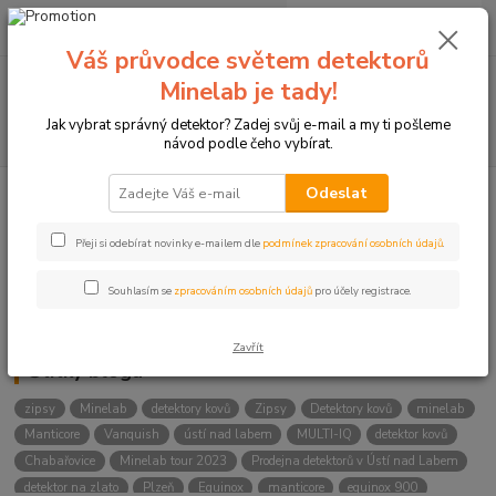
0
ks
+420774877333
za
0 Kč
(Po-Čtv, 8-15 hod.)
Váš průvodce světem detektorů
Menu
Minelab je tady!
Jak vybrat správný detektor? Zadej svůj e-mail a my ti pošleme
Hledat
návod podle čeho vybírat.
Odeslat
Kategorie blogu
Přeji si odebírat novinky e-mailem dle
podmínek zpracování osobních údajů
.
Detektory
Souhlasím se
zpracováním osobních údajů
pro účely registrace.
Lukostřelba
Zavřít
Štítky blogu
zipsy
Minelab
detektory kovů
Zipsy
Detektory kovů
minelab
Manticore
Vanquish
ústí nad labem
MULTI-IQ
detektor kovů
Chabařovice
Minelab tour 2023
Prodejna detektorů v Ústí nad Labem
detektor na zlato
Plzeň
Equinox
manticore
equinox 900