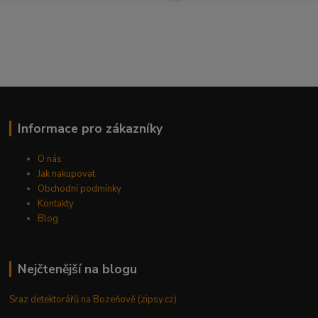
Informace pro zákazníky
O nás
Jak nakupovat
Obchodní podmínky
Kontakty
Blog
Nejčtenější na blogu
Sraz detektorářů na Bozeňově (zipsy.cz)