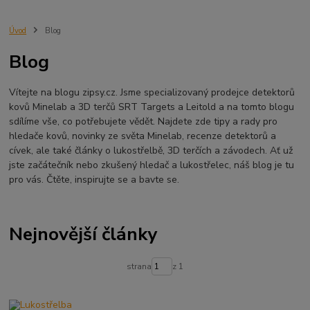
Minelab Manticore
návod
X terra
Equinox 700
Sraz detektorů
Sraz detektorářů
Minelab X-Terra Pro
prodej detektorů
chabařovice
Úvod
Blog
3D terč
akce
Detektor
360
460
Ústí nad Labem
Blog
ÚSTÍ NAD LABEM
GPZ 8000 THREE COIL PACK
vodotěsný detektor
nastavení detektoru
seriál
Pokročilé nastavení
Adventure menu
Vítejte na blogu zipsy.cz. Jsme specializovaný prodejce detektorů
Jídlo na cesty
Mníšek u Liberece
Karlovy Vary
Equinox 900
kovů Minelab a 3D terčů SRT Targets a Leitold a na tomto blogu
Soutěž o detektor
Severní Čechy
hledání pokladů
sdílíme vše, co potřebujete vědět. Najdete zde tipy a rady pro
technologie Multi IQ
hledače kovů, novinky ze světa Minelab, recenze detektorů a
cívek, ale také články o lukostřelbě, 3D terčích a závodech. Ať už
jste začátečník nebo zkušený hledač a lukostřelec, náš blog je tu
pro vás. Čtěte, inspirujte se a bavte se.
Nejnovější články
strana
z 1