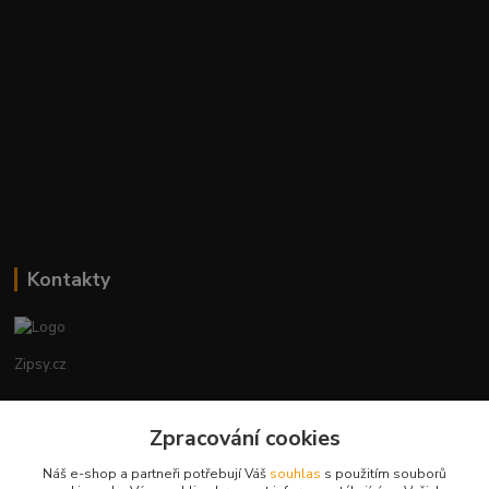
Kontakty
Zipsy.cz
Tomáš Prejza
+420774877333
Zpracování cookies
(Po-Čtv, 8-15 hod.)
Náš e-shop a partneři potřebují Váš
souhlas
s použitím souborů