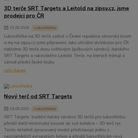
3D terče SRT Targets a Leitold na zipsy.cz, jsme
prodejci pro ČR
15
.
06
.
2026
Lukostřelba
Lukostřelba na 3D terče zažívá v České republice obrovský boom
a my na zipsy.cz jsme připraveni. Jako oficiální distributor pro ČR
nabízíme 3D terče dvou světových špičkových výrobců, italského
SRT Targets a rakouského Leitold. Terče, na kterých trénují a
závodí přední české kluby.
celý článek
Nový terč od SRT Targets
18
.
09
.
2025
Lukostřelba
SRT Targets, tradiční italský výrobce 3D terčů pro lukostřelbu,
přináší další mistrovský kousek do své kolekce – 3D terč rys.
Tento detailně zpracovaný model představuje jednu z
nejznámějších evropských šelem a přináší lukostřelcům nový