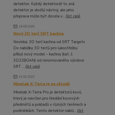
detektor. Každý detektorář to zná:
detektor je skvělý nástroj, ale jeho
přeprava může být docela v...
číst celé
18.09.2025
Nový 3D terč SRT kachna
Novinka: 3D terč kachna od SRT Targets
Do nabídky 3D terčů pro lukostřelbu
přibyl nový model – kachna (kat. č.
3D22BOAN) od renomovaného výrobce
SRT ...
číst celé
15.03.2023
Minelab X-Terra je na skladě
Minelab X-Terra Pro je detektorů kovů,
který je navržen pro hledání kovových
předmětů a pokladů v různých terénech a
podmínkách. Tento detektor nabíz...
číst