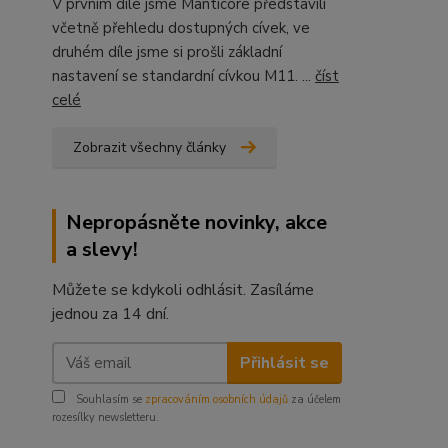
V prvním díle jsme Manticore představili
včetně přehledu dostupných cívek, ve
druhém díle jsme si prošli základní
nastavení se standardní cívkou M11. ...
číst
celé
Zobrazit všechny články
Nepropásněte novinky, akce
a slevy!
Můžete se kdykoli odhlásit. Zasíláme
jednou za 14 dní.
Přihlásit se
Souhlasím se
zpracováním osobních údajů
za účelem
rozesílky newsletteru.