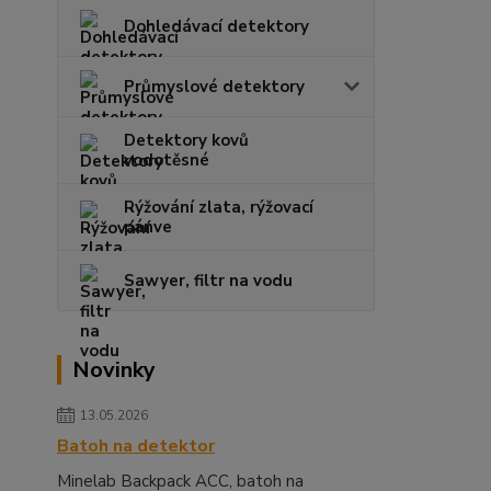
Dohledávací detektory
Průmyslové detektory
Detektory kovů
vodotěsné
Rýžování zlata, rýžovací
pánve
Sawyer, filtr na vodu
Novinky
13.05.2026
Batoh na detektor
Minelab Backpack ACC, batoh na