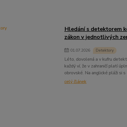
Hledání s detektorem ko
zákon v jednotlivých z
01
.
07
.
2026
Detektory
Léto, dovolená a v kufru detekt
každý ví, že v zahraničí platí úp
obrovské. Na anglické pláži si 
celý článek