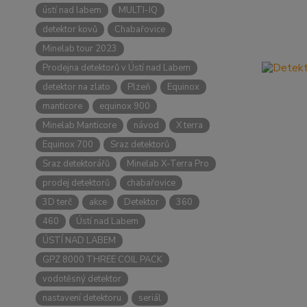
ústí nad labem
MULTI-IQ
detektor kovů
Chabařovice
Minelab tour 2023
Prodejna detektorů v Ústí nad Labem
detektor na zlato
Plzeň
Equinox
manticore
equinox 900
Minelab Manticore
návod
X terra
Equinox 700
Sraz detektorů
Sraz detektorářů
Minelab X-Terra Pro
prodej detektorů
chabařovice
3D terč
akce
Detektor
360
460
Ústí nad Labem
ÚSTÍ NAD LABEM
GPZ 8000 THREE COIL PACK
vodotěsný detektor
nastavení detektoru
seriál