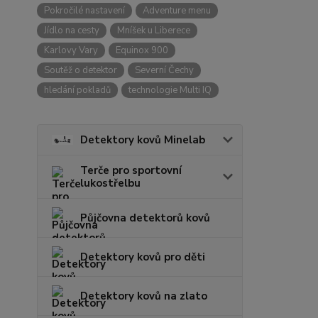
Pokročilé nastavení
Adventure menu
Jídlo na cesty
Mníšek u Liberece
Karlovy Vary
Equinox 900
Soutěž o detektor
Severní Čechy
hledání pokladů
technologie Multi IQ
Detektory kovů Minelab
Terče pro sportovní
lukostřelbu
Půjčovna detektorů kovů
Detektory kovů pro děti
Detektory kovů na zlato