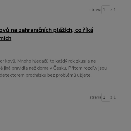
strana
z 1
vů na zahraničních plážích, co říká
emích
or kovů. Mnoho hledačů to každý rok zkusí a ne
lně jiná pravidla než doma v Česku. Přitom rozdíly jsou
s detektorem procházku bez problémů užijete.
strana
z 1