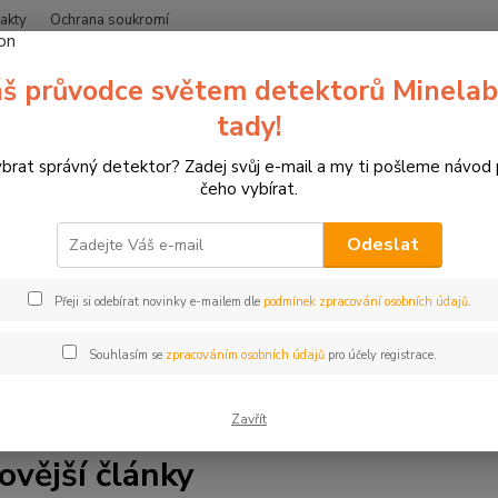
akty
Ochrana soukromí
Nevíte
š průvodce světem detektorů Minelab
Hledat
+420
(Po-Čt
tady!
ybrat správný detektor? Zadej svůj e-mail a my ti pošleme návod
Blog
čeho vybírat.
Odeslat
a blogu zipsy.cz. Jsme specializovaný prodejce detektorů kovů 
Přeji si odebírat novinky e-mailem dle
podmínek zpracování osobních údajů
.
líme vše, co potřebujete vědět. Najdete zde tipy a rady pro hle
ale také články o lukostřelbě, 3D terčích a závodech. Ať už jste 
Souhlasím se
zpracováním osobních údajů
pro účely registrace.
s. Čtěte, inspirujte se a bavte se.
Zavřít
ovější články