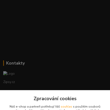
Kontakty
Zipsy.cz
Tomáš Prejza
Zpracování cookies
+420774877333
(Po-Čtv, 8-15 hod.)
Náš e-shop a partneři potřebují Váš
souhlas
s použitím souborů