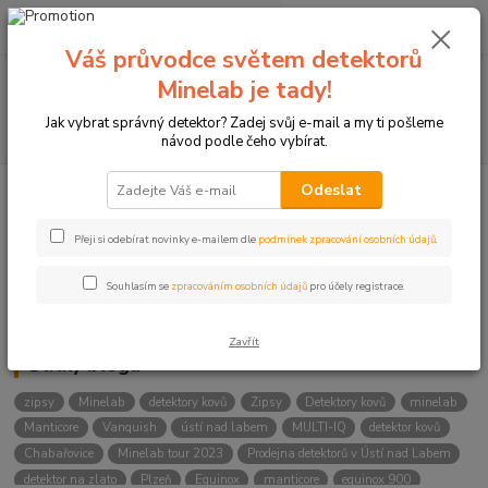
0
ks
+420774877333
za
0 Kč
(Po-Čtv, 8-15 hod.)
Váš průvodce světem detektorů
Menu
Minelab je tady!
Jak vybrat správný detektor? Zadej svůj e-mail a my ti pošleme
Hledat
návod podle čeho vybírat.
Odeslat
Kategorie blogu
Přeji si odebírat novinky e-mailem dle
podmínek zpracování osobních údajů
.
Detektory
Souhlasím se
zpracováním osobních údajů
pro účely registrace.
Lukostřelba
Zavřít
Štítky blogu
zipsy
Minelab
detektory kovů
Zipsy
Detektory kovů
minelab
Manticore
Vanquish
ústí nad labem
MULTI-IQ
detektor kovů
Chabařovice
Minelab tour 2023
Prodejna detektorů v Ústí nad Labem
detektor na zlato
Plzeň
Equinox
manticore
equinox 900