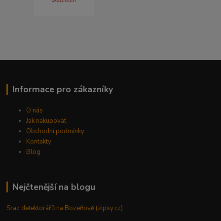
Informace pro zákazníky
O nás
Jak nakupovat
Obchodní podmínky
Kontakty
Blog
Nejčtenější na blogu
Sraz detektorářů na Bozeňově (zipsy.cz)