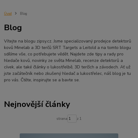
Minelab Manticore
návod
X terra
Equinox 700
Sraz detektorů
Sraz detektorářů
Minelab X-Terra Pro
prodej detektorů
chabařovice
Úvod
Blog
3D terč
akce
Detektor
360
460
Ústí nad Labem
Blog
ÚSTÍ NAD LABEM
GPZ 8000 THREE COIL PACK
vodotěsný detektor
nastavení detektoru
seriál
Pokročilé nastavení
Adventure menu
Vítejte na blogu zipsy.cz. Jsme specializovaný prodejce detektorů
Jídlo na cesty
Mníšek u Liberece
Karlovy Vary
Equinox 900
kovů Minelab a 3D terčů SRT Targets a Leitold a na tomto blogu
Soutěž o detektor
Severní Čechy
hledání pokladů
sdílíme vše, co potřebujete vědět. Najdete zde tipy a rady pro
technologie Multi IQ
hledače kovů, novinky ze světa Minelab, recenze detektorů a
cívek, ale také články o lukostřelbě, 3D terčích a závodech. Ať už
jste začátečník nebo zkušený hledač a lukostřelec, náš blog je tu
pro vás. Čtěte, inspirujte se a bavte se.
Nejnovější články
strana
z 1