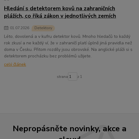
Hledání s detektorem kovů na zahraničních
plážích, co říká zákon v jednotlivých zemích
01
.
07
.
2026
Detektory
Léto, dovolená a v kufru detektor kovů. Mnoho hledačů to každý
rok zkusí a ne každý ví, že v zahraničí platí úplně jiná pravidla než
doma v Česku. Přitom rozdíly jsou obrovské. Na anglické pláži si s
detektorem procházku bez problémů užijete.
celý článek
strana
z 1
Nepropásněte novinky, akce a