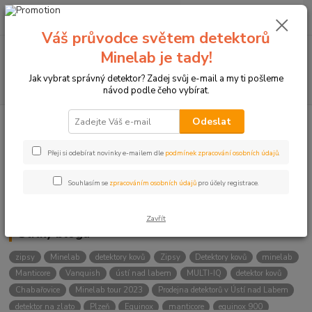
0
ks
+420774877333
za
0 Kč
(Po-Čtv, 8-15 hod.)
Váš průvodce světem detektorů
Menu
Minelab je tady!
Jak vybrat správný detektor? Zadej svůj e-mail a my ti pošleme
Hledat
návod podle čeho vybírat.
Odeslat
Kategorie blogu
Přeji si odebírat novinky e-mailem dle
podmínek zpracování osobních údajů
.
Detektory
Souhlasím se
zpracováním osobních údajů
pro účely registrace.
Lukostřelba
Zavřít
Štítky blogu
zipsy
Minelab
detektory kovů
Zipsy
Detektory kovů
minelab
Manticore
Vanquish
ústí nad labem
MULTI-IQ
detektor kovů
Chabařovice
Minelab tour 2023
Prodejna detektorů v Ústí nad Labem
detektor na zlato
Plzeň
Equinox
manticore
equinox 900