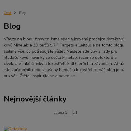
Minelab Manticore
návod
X terra
Equinox 700
Sraz detektorů
Sraz detektorářů
Minelab X-Terra Pro
prodej detektorů
chabařovice
Úvod
Blog
3D terč
akce
Detektor
360
460
Ústí nad Labem
Blog
ÚSTÍ NAD LABEM
GPZ 8000 THREE COIL PACK
vodotěsný detektor
nastavení detektoru
seriál
Pokročilé nastavení
Adventure menu
Vítejte na blogu zipsy.cz. Jsme specializovaný prodejce detektorů
Jídlo na cesty
Mníšek u Liberece
Karlovy Vary
Equinox 900
kovů Minelab a 3D terčů SRT Targets a Leitold a na tomto blogu
Soutěž o detektor
Severní Čechy
hledání pokladů
sdílíme vše, co potřebujete vědět. Najdete zde tipy a rady pro
technologie Multi IQ
hledače kovů, novinky ze světa Minelab, recenze detektorů a
cívek, ale také články o lukostřelbě, 3D terčích a závodech. Ať už
jste začátečník nebo zkušený hledač a lukostřelec, náš blog je tu
pro vás. Čtěte, inspirujte se a bavte se.
Nejnovější články
strana
z 1