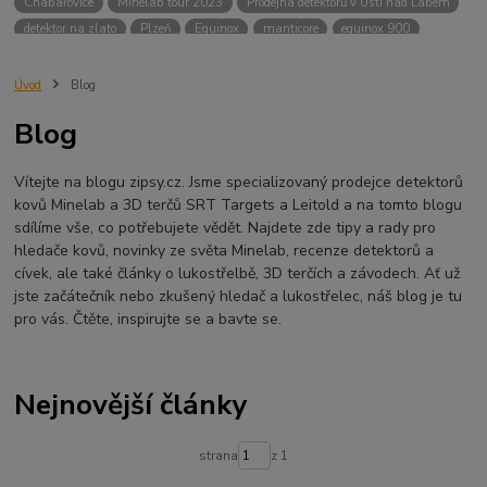
Chabařovice
Minelab tour 2023
Prodejna detektorů v Ústí nad Labem
detektor na zlato
Plzeň
Equinox
manticore
equinox 900
Minelab Manticore
návod
X terra
Equinox 700
Sraz detektorů
Sraz detektorářů
Minelab X-Terra Pro
prodej detektorů
chabařovice
Úvod
Blog
3D terč
akce
Detektor
360
460
Ústí nad Labem
Blog
ÚSTÍ NAD LABEM
GPZ 8000 THREE COIL PACK
vodotěsný detektor
nastavení detektoru
seriál
Pokročilé nastavení
Adventure menu
Vítejte na blogu zipsy.cz. Jsme specializovaný prodejce detektorů
Jídlo na cesty
Mníšek u Liberece
Karlovy Vary
Equinox 900
kovů Minelab a 3D terčů SRT Targets a Leitold a na tomto blogu
Soutěž o detektor
Severní Čechy
hledání pokladů
sdílíme vše, co potřebujete vědět. Najdete zde tipy a rady pro
technologie Multi IQ
hledače kovů, novinky ze světa Minelab, recenze detektorů a
cívek, ale také články o lukostřelbě, 3D terčích a závodech. Ať už
jste začátečník nebo zkušený hledač a lukostřelec, náš blog je tu
pro vás. Čtěte, inspirujte se a bavte se.
Nejnovější články
strana
z 1