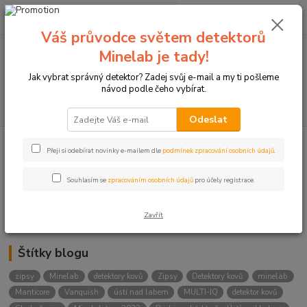
0
ks
+420774877333
za
0 Kč
(Po-Čtv, 8-15 hod.)
Váš průvodce světem detektorů
Minelab je tady!
Menu
Jak vybrat správný detektor? Zadej svůj e-mail a my ti pošleme
návod podle čeho vybírat.
Hledat
Odeslat
Přeji si odebírat novinky e-mailem dle
podmínek zpracování osobních údajů
.
Kategorie blogu
Detektory
Souhlasím se
zpracováním osobních údajů
pro účely registrace.
Lukostřelba
Zavřít
Štítky blogu
zipsy
Minelab
detektory kovů
Zipsy
Detektory kovů
minelab
Manticore
Vanquish
ústí nad labem
MULTI-IQ
detektor kovů