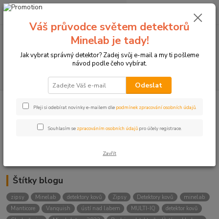
0
ks
+420774877333
za
0 Kč
(Po-Čtv, 8-15 hod.)
Váš průvodce světem detektorů
Minelab je tady!
Menu
Jak vybrat správný detektor? Zadej svůj e-mail a my ti pošleme
návod podle čeho vybírat.
Hledat
Odeslat
Přeji si odebírat novinky e-mailem dle
podmínek zpracování osobních údajů
.
Kategorie blogu
Detektory
Souhlasím se
zpracováním osobních údajů
pro účely registrace.
Lukostřelba
Zavřít
Štítky blogu
zipsy
Minelab
detektory kovů
Zipsy
Detektory kovů
minelab
Manticore
Vanquish
ústí nad labem
MULTI-IQ
detektor kovů