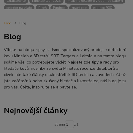
Chabařovice
Minelab tour 2023
Prodejna detektorů v Ústí nad Labem
detektor na zlato
Plzeň
Equinox
manticore
equinox 900
Minelab Manticore
návod
X terra
Equinox 700
Sraz detektorů
Sraz detektorářů
Minelab X-Terra Pro
prodej detektorů
chabařovice
Úvod
Blog
3D terč
akce
Detektor
360
460
Ústí nad Labem
Blog
ÚSTÍ NAD LABEM
GPZ 8000 THREE COIL PACK
vodotěsný detektor
nastavení detektoru
seriál
Pokročilé nastavení
Adventure menu
Vítejte na blogu zipsy.cz. Jsme specializovaný prodejce detektorů
Jídlo na cesty
Mníšek u Liberece
Karlovy Vary
Equinox 900
kovů Minelab a 3D terčů SRT Targets a Leitold a na tomto blogu
Soutěž o detektor
Severní Čechy
hledání pokladů
sdílíme vše, co potřebujete vědět. Najdete zde tipy a rady pro
technologie Multi IQ
hledače kovů, novinky ze světa Minelab, recenze detektorů a
cívek, ale také články o lukostřelbě, 3D terčích a závodech. Ať už
jste začátečník nebo zkušený hledač a lukostřelec, náš blog je tu
pro vás. Čtěte, inspirujte se a bavte se.
Nejnovější články
strana
z 1