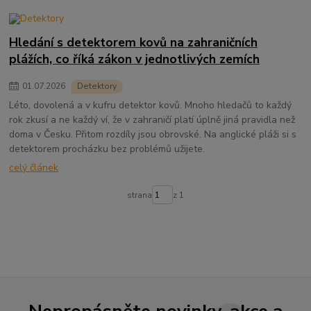
Hledání s detektorem kovů na zahraničních
plážích, co říká zákon v jednotlivých zemích
01
.
07
.
2026
Detektory
Léto, dovolená a v kufru detektor kovů. Mnoho hledačů to každý
rok zkusí a ne každý ví, že v zahraničí platí úplně jiná pravidla než
doma v Česku. Přitom rozdíly jsou obrovské. Na anglické pláži si s
detektorem procházku bez problémů užijete.
celý článek
strana
z 1
Nepropásněte novinky, akce a