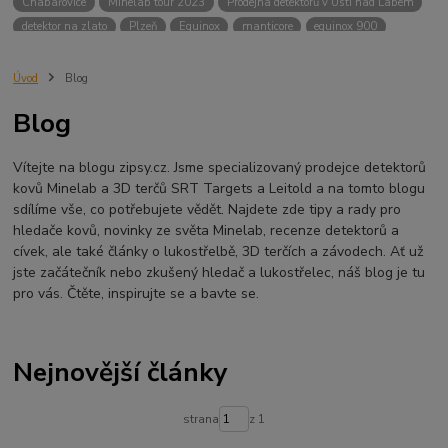
Chabařovice
Minelab tour 2023
Prodejna detektorů v Ústí nad Labem
detektor na zlato
Plzeň
Equinox
manticore
equinox 900
Minelab Manticore
návod
X terra
Equinox 700
Sraz detektorů
Sraz detektorářů
Minelab X-Terra Pro
prodej detektorů
chabařovice
Úvod
Blog
3D terč
akce
Detektor
360
460
Ústí nad Labem
Blog
ÚSTÍ NAD LABEM
GPZ 8000 THREE COIL PACK
vodotěsný detektor
nastavení detektoru
seriál
Pokročilé nastavení
Adventure menu
Vítejte na blogu zipsy.cz. Jsme specializovaný prodejce detektorů
Jídlo na cesty
Mníšek u Liberece
Karlovy Vary
Equinox 900
kovů Minelab a 3D terčů SRT Targets a Leitold a na tomto blogu
Soutěž o detektor
Severní Čechy
hledání pokladů
sdílíme vše, co potřebujete vědět. Najdete zde tipy a rady pro
technologie Multi IQ
hledače kovů, novinky ze světa Minelab, recenze detektorů a
cívek, ale také články o lukostřelbě, 3D terčích a závodech. Ať už
jste začátečník nebo zkušený hledač a lukostřelec, náš blog je tu
pro vás. Čtěte, inspirujte se a bavte se.
Nejnovější články
strana
z 1