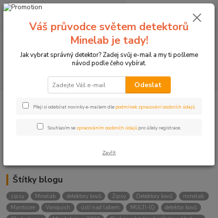
0
ks
+420774877333
za
0 Kč
(Po-Čtv, 8-15 hod.)
Váš průvodce světem detektorů
Minelab je tady!
Menu
Jak vybrat správný detektor? Zadej svůj e-mail a my ti pošleme
návod podle čeho vybírat.
Hledat
Odeslat
Přeji si odebírat novinky e-mailem dle
podmínek zpracování osobních údajů
.
Kategorie blogu
Detektory
Souhlasím se
zpracováním osobních údajů
pro účely registrace.
Lukostřelba
Zavřít
Štítky blogu
zipsy
Minelab
detektory kovů
Zipsy
Detektory kovů
minelab
Manticore
Vanquish
ústí nad labem
MULTI-IQ
detektor kovů