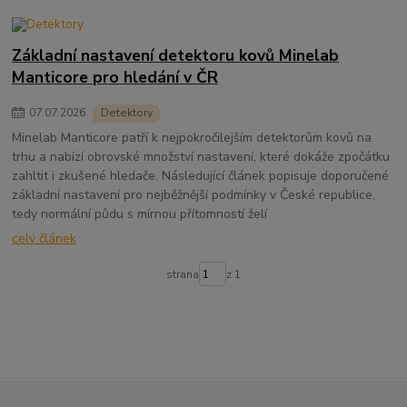
Základní nastavení detektoru kovů Minelab
Manticore pro hledání v ČR
07
.
07
.
2026
Detektory
Minelab Manticore patří k nejpokročilejším detektorům kovů na
trhu a nabízí obrovské množství nastavení, které dokáže zpočátku
zahltit i zkušené hledače. Následující článek popisuje doporučené
základní nastavení pro nejběžnější podmínky v České republice,
tedy normální půdu s mírnou přítomností želí
celý článek
strana
z 1