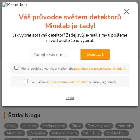
0
ks
+420774877333
za
0 Kč
(Po-Čtv, 8-15 hod.)
Váš průvodce světem detektorů
Minelab je tady!
Menu
Jak vybrat správný detektor? Zadej svůj e-mail a my ti pošleme
návod podle čeho vybírat.
Hledat
Odeslat
Přeji si odebírat novinky e-mailem dle
podmínek zpracování osobních údajů
.
Kategorie blogu
Detektory
Souhlasím se
zpracováním osobních údajů
pro účely registrace.
Lukostřelba
Zavřít
Štítky blogu
zipsy
Minelab
detektory kovů
Zipsy
Detektory kovů
minelab
Manticore
Vanquish
ústí nad labem
MULTI-IQ
detektor kovů