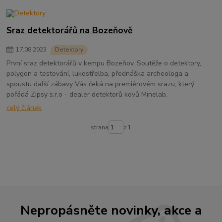
Sraz detektorářů na Bozeňově
17
.
08
.
2023
Detektory
První sraz detektorářů v kempu Bozeňov. Soutěže o detektory,
polygon a testování, lukostřelba, přednáška archeologa a
spoustu další zábavy Vás čeká na premiérovém srazu, který
pořádá Zipsy s.r.o - dealer detektorů kovů Minelab.
celý článek
strana
z 1
Nepropásněte novinky, akce a