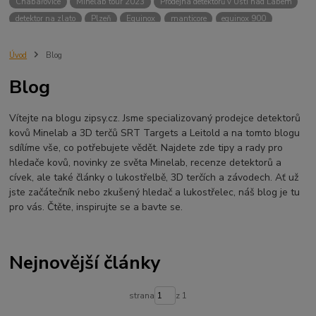
Chabařovice
Minelab tour 2023
Prodejna detektorů v Ústí nad Labem
detektor na zlato
Plzeň
Equinox
manticore
equinox 900
Minelab Manticore
návod
X terra
Equinox 700
Sraz detektorů
Sraz detektorářů
Minelab X-Terra Pro
prodej detektorů
chabařovice
Úvod
Blog
3D terč
akce
Detektor
360
460
Ústí nad Labem
Blog
ÚSTÍ NAD LABEM
GPZ 8000 THREE COIL PACK
vodotěsný detektor
nastavení detektoru
seriál
Pokročilé nastavení
Adventure menu
Vítejte na blogu zipsy.cz. Jsme specializovaný prodejce detektorů
Jídlo na cesty
Mníšek u Liberece
Karlovy Vary
Equinox 900
kovů Minelab a 3D terčů SRT Targets a Leitold a na tomto blogu
Soutěž o detektor
Severní Čechy
hledání pokladů
sdílíme vše, co potřebujete vědět. Najdete zde tipy a rady pro
technologie Multi IQ
hledače kovů, novinky ze světa Minelab, recenze detektorů a
cívek, ale také články o lukostřelbě, 3D terčích a závodech. Ať už
jste začátečník nebo zkušený hledač a lukostřelec, náš blog je tu
pro vás. Čtěte, inspirujte se a bavte se.
Nejnovější články
strana
z 1